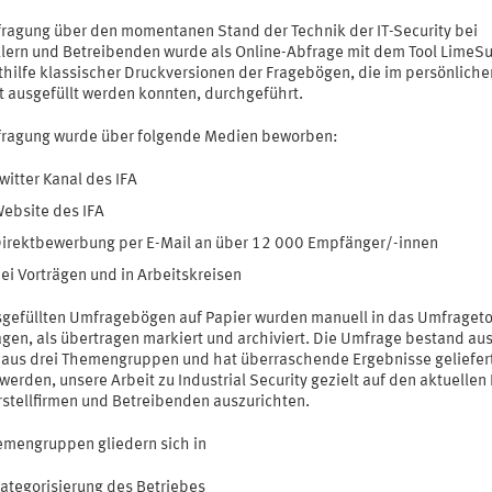
fragung über den momentanen Stand der Technik der IT-Security bei
llern und Betreibenden wurde als Online-Abfrage mit dem Tool LimeSu
thilfe klassischer Druckversionen der Fragebögen, die im persönliche
t ausgefüllt werden konnten, durchgeführt.
fragung wurde über folgende Medien beworben:
witter Kanal des IFA
ebsite des IFA
irektbewerbung per E-Mail an über 12 000 Empfänger/-innen
ei Vorträgen und in Arbeitskreisen
sgefüllten Umfragebögen auf Papier wurden manuell in das Umfrageto
agen, als übertragen markiert und archiviert. Die Umfrage bestand au
 aus drei Themengruppen und hat überraschende Ergebnisse geliefert
werden, unsere Arbeit zu Industrial Security gezielt auf den aktuellen
rstellfirmen und Betreibenden auszurichten.
emengruppen gliedern sich in
ategorisierung des Betriebes