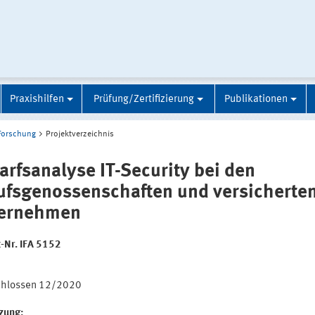
Praxishilfen
Prüfung/Zertifizierung
Publikationen
Forschung
Projektverzeichnis
arfsanalyse IT-Security bei den
ufsgenossenschaften und versicherte
ernehmen
t-Nr. IFA 5152
:
chlossen 12/2020
tzung: