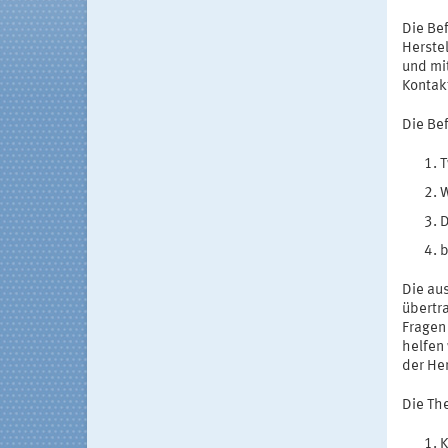
Die Be
Herste
und mi
Kontak
Die Be
T
W
D
b
Die au
übertr
Fragen
helfen 
der He
Die Th
K