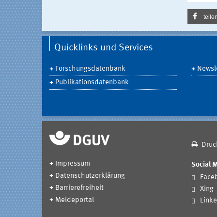
teile
Quicklinks und Services
Forschungsdatenbank
Newsle
Publikationsdatenbank
Druc
Impressum
Social 
Datenschutzerklärung
Face
Barrierefreiheit
Xing
Meldeportal
Linke