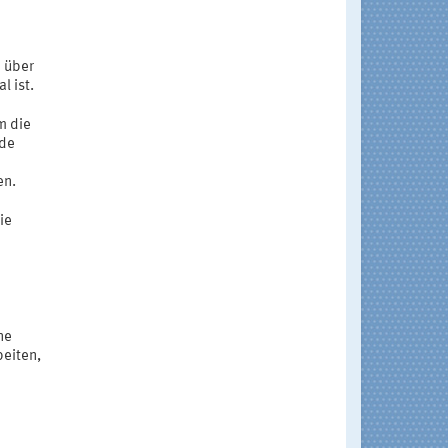
n über
l ist.
m die
nde
en.
ie
ne
beiten,