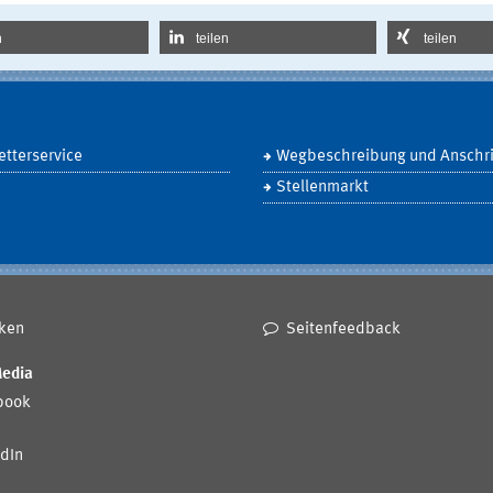
n
teilen
teilen
tterservice
Wegbeschreibung und Anschri
Stellenmarkt
ken
Seitenfeedback
Media
book
dIn