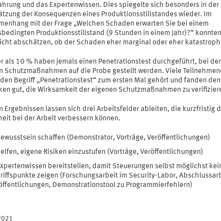
fahrung und das Expertenwissen. Dies spiegelte sich besonders in der
ätzung der Konsequenzen eines Produktionsstillstandes wieder. Im
enhang mit der Frage „Welchen Schaden erwarten Sie bei einem
fsbedingten Produktionsstillstand (9 Stunden in einem Jahr)?“ konnte
icht abschätzen, ob der Schaden eher marginal oder eher katastropha
r als 10 % haben jemals einen Penetrationstest durchgeführt, bei de
n Schutzmaßnahmen auf die Probe gestellt werden. Viele Teilnehme
 den Begriff „Penetrationstest“ zum ersten Mal gehört und fanden den
en gut, die Wirksamkeit der eigenen Schutzmaßnahmen zu verifizier
 Ergebnissen lassen sich drei Arbeitsfelder ableiten, die kurzfristig d
heit bei der Arbeit verbessern können.
ewusstsein schaffen (Demonstrator, Vorträge, Veröffentlichungen)
elfen, eigene Risiken einzustufen (Vorträge, Veröffentlichungen)
xpertenwissen bereitstellen, damit Steuerungen selbst möglichst kei
riffspunkte zeigen (Forschungsarbeit im Security-Labor, Abschlussar
öffentlichungen, Demonstrationstool zu Programmierfehlern)
2021