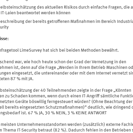
elbsteinschätzung des aktuellen Risikos durch einfache Fragen, die 
 IT-Laien beantwortet werden können
eschreibung der bereits getroffenen Maßnahmen im Bereich Industri
urity
isse:
fragetool LimeSurvey hat sich bei beiden Methoden bewährt.
schend war, wie hoch heute schon der Grad der Vernetzung in den
ehmen ist, denn auf die Frage „Werden in Ihrem Betrieb Maschinen o
ngen eingesetzt, die untereinander oder mit dem Internet vernetzt si
teten 87 % mit JA.
lbsteinschätzung der 40 Teilnehmenden zeigte in der Frage „Könnten
en zu Schaden kommen, wenn durch einen IT-Angriff sämtliche Funkt
rnetzten Geräte böswillig ferngesteuert würden? (Ohne Beachtung der
ell bereits eingesetzten Schutzmaßnahmen)“ deutlich, wie dringend 
ngsbedarf ist. 67 % JA, 30 % NEIN, 3 % KEINE ANTWORT
 meisten Unternehmensstandorten werden (zusätzlich) externe Fachl
m Thema IT-Security betraut (82 %). Dadurch fehlen in den Betrieben 