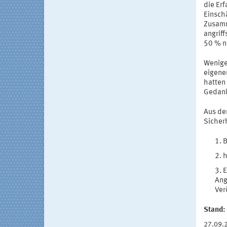
die Er
Einsch
Zusamm
angrif
50 % n
Wenige
eigene
hatten
Gedank
Aus den
Sicher
B
h
E
Ang
Ver
Stand:
27.09.