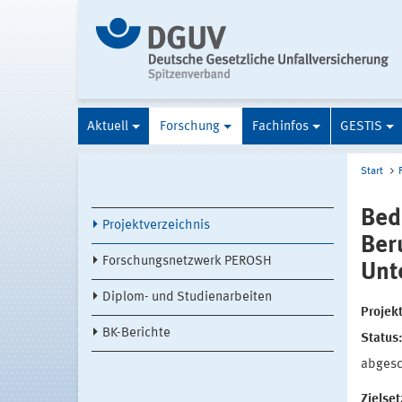
Aktuell
Forschung
Fachinfos
GESTIS
Start
Bed
Projektverzeichnis
Ber
Forschungsnetzwerk PEROSH
Unt
Diplom- und Studienarbeiten
Projek
BK-Berichte
Status
abges
Zielse