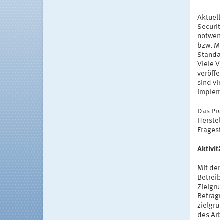
Aktuel
Securit
notwen
bzw. Ma
Standa
Viele 
veröffe
sind v
implem
Das Pro
Herste
Frages
Aktivi
Mit dem
Betrei
Zielgr
Befrag
zielgr
des Arb