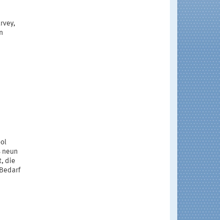
rvey,
n
ol
s neun
, die
 Bedarf