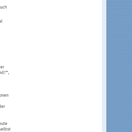
auch
al
der
nd?“,
ionen
der
eute
selbst