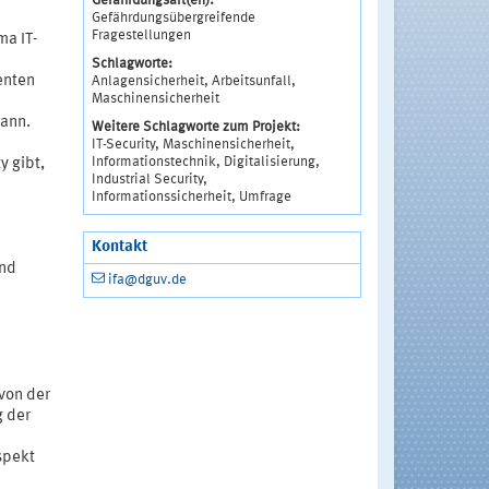
Gefährdungsart(en):
Gefährdungsübergreifende
Fragestellungen
ma IT-
Schlagworte:
enten
Anlagensicherheit, Arbeitsunfall,
Maschinensicherheit
kann.
Weitere Schlagworte zum Projekt:
IT-Security, Maschinensicherheit,
Informationstechnik, Digitalisierung,
y gibt,
Industrial Security,
Informationssicherheit, Umfrage
Kontakt
und
ifa@dguv.de
von der
g der
spekt