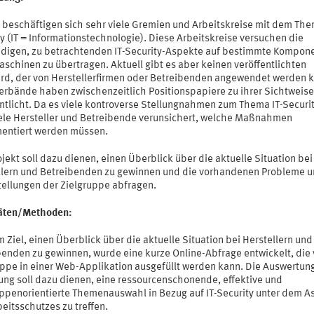
l beschäftigen sich sehr viele Gremien und Arbeitskreise mit dem The
y (IT = Informationstechnologie). Diese Arbeitskreise versuchen die
digen, zu betrachtenden IT-Security-Aspekte auf bestimmte Kompon
schinen zu übertragen. Aktuell gibt es aber keinen veröffentlichten
rd, der von Herstellerfirmen oder Betreibenden angewendet werden 
Verbände haben zwischenzeitlich Positionspapiere zu ihrer Sichtweise
ntlicht. Da es viele kontroverse Stellungnahmen zum Thema IT-Securit
iele Hersteller und Betreibende verunsichert, welche Maßnahmen
entiert werden müssen.
jekt soll dazu dienen, einen Überblick über die aktuelle Situation bei
llern und Betreibenden zu gewinnen und die vorhandenen Probleme 
tellungen der Zielgruppe abfragen.
täten/Methoden:
 Ziel, einen Überblick über die aktuelle Situation bei Herstellern und
benden zu gewinnen, wurde eine kurze Online-Abfrage entwickelt, die 
uppe in einer Web-Applikation ausgefüllt werden kann. Die Auswertun
ung soll dazu dienen, eine ressourcenschonende, effektive und
uppenorientierte Themenauswahl in Bezug auf IT-Security unter dem A
eitsschutzes zu treffen.