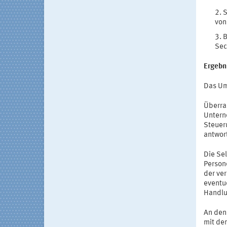
S
von
B
Sec
Ergebn
Das Um
Überra
Untern
Steueru
antwor
Die Se
Person
der ve
eventu
Handlu
An den
mit de