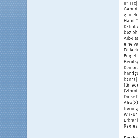
Im Pro
Geburts
gemeld
Hand O
Kahnbe
bezieh
Arbeit
eine V
Fälle d
Frageb
Berufs
Komorb
handge
kann) 
für je
(Vibra
Diese 
Ahw(8)
herang
Wirkun
Erkran
Regress