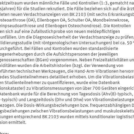
jektzeitraum wurden männliche Fälle und Kontrollen (1:3, gematcht n
jahren) für die Studien rekrutiert. Die Fälle beziehen sich auf die ärzt
eten neuen Verdachtsanzeigen von BK 2103 (mit sechs Erkrankungsb
steoarthrose (OA), Ellenbogen OA, Schulter OA, Mondbeinnekrose,
inpseudoarthrose und Ellenbogen Osteochondrose). Die Kontrollen
en sich auf eine Zufallsstichprobe von neuen meldepflichtigen
sunfällen. Um die Diagnosesicherheit der Verdachtsanzeige zu prüfen
alidierungsstudie (mit röntgenologischen Untersuchungen) bei ca. 50
urchgeführt. Bei Fällen und Kontrollen wurden standardisierte
ogenerhebungen durch die Aufsichtspersonen der jeweiligen
genossenschaften (BGen) vorgenommen. Neben Freizeitaktivitäten u
iditäten wurden die Arbeitshistorien (bzgl. der Verwendung von
führten technischen Werkzeugen, die Hand-Arm-Vibrationen hervorr
jedes Studienteilnehmers detailliert erhoben. Um die Vibrationsbela
den Studienteilnehmer zu quantifizieren, wurde eine Datenbank
tionskataster) zu Vibrationsmessungen von über 700 Geräten eingeric
Datenbank wurde für die Berechnung von Tagesdosis (Ahv(8)-typisch,
-typisch) und Langzeitdosis (Dhv und Dhw) von Vibrationsbelastung
ezogen. Die Dosis-Wirkungsbeziehungen bzw. frequenzabhängigen D
gsbeziehungen zwischen Vibrationsbelastungen und muskuloskelett
kungen entsprechend BK 2103 wurden mittels konditionaler logistisc
ion ermittelt.