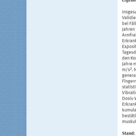
Ergebn
Insgesa
Validi
bei Fäl
Jahren 
Armfra
Erkran
Exposit
Tagesd
den Kon
Jahre 
2
m/s
. 
genera
Finger
statis
Vibrat
Dosis-
Erkran
kumula
bestät
muskul
Stand: