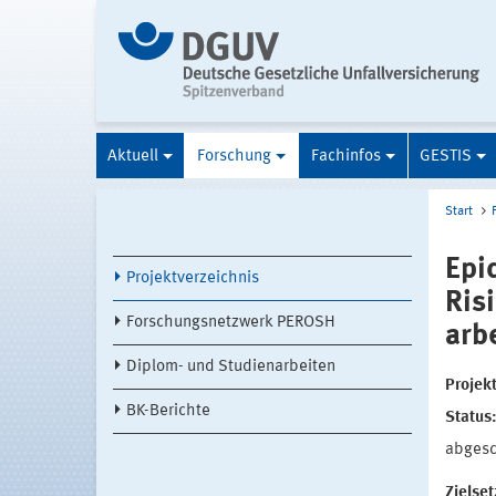
Aktuell
Forschung
Fachinfos
GESTIS
Start
Epi
Projektverzeichnis
Ris
Forschungsnetzwerk PEROSH
arb
Diplom- und Studienarbeiten
Projek
BK-Berichte
Status
abges
Zielse