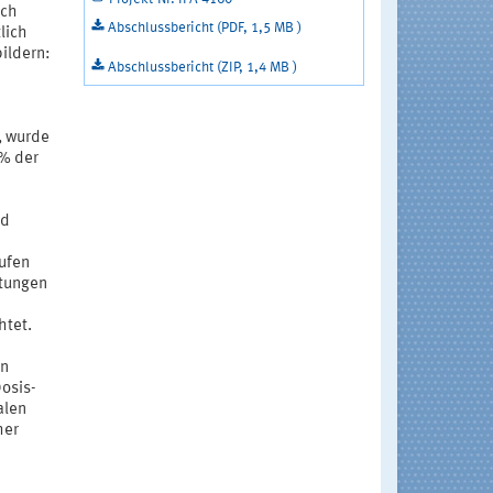
ach
Abschlussbericht (PDF, 1,5 MB )
lich
ildern:
Abschlussbericht (ZIP, 1,4 MB )
, wurde
 % der
nd
ufen
stungen
htet.
en
osis-
alen
her