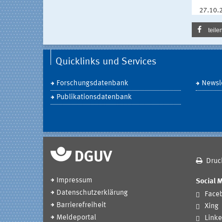
27.10.
teile
Quicklinks und Services
Forschungsdatenbank
Newsle
Publikationsdatenbank
Druc
Impressum
Social 
Datenschutzerklärung
Face
Barrierefreiheit
Xing
Meldeportal
Linke