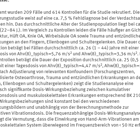
isse:
mt wurden 209 Fälle und 614 Kontrollen für die Studie rekrutiert. Die
erungsstudie weist auf eine ca. 7,5 % Fehldiagnose bei der Verdachts
len hin. Das durchschnittliche Alter der Studienpopulation liegt bei c
(22–84 J.). Im Vergleich zu Kontrollen leiden die Fälle häufiger an Gich
ktur, Hüft OA, Knie OA, Wirbelsäule OA sowie Trauma und entzündlich
kungen an den Fingern, Ellenbogen und Schultergelenken. Die Dauer 
ion beträgt bei Fällen durchschnittlich ca. 26 (1 – 44) Jahre mit einer
2
2
osis von Ahv(8)_typisch=5,76 m/s
und Ahw(8)_typisch=3,36 m/s
.
trollen beträgt die Dauer der Exposition durchschnittlich ca. 25 (0,5
2
mit einer Tagesdosis von Ahv(8)_typisch=4,47 m/s
, Ahw(8)_typisch
Nach Adjustierung von relevanten Konfoundern (Forschungszentren,
lisierte Osteoarthrose, Trauma und entzündlichen Erkrankungen an d
n, Ellenbogen und Schultergelenken) zeigt die Studienanalyse eine
tisch signifikante Dosis-Wirkungsbeziehung zwischen kumulativer
ionsdosis und muskuloskelettalen Erkrankungen entsprechend BK 21
Wirkungsbeziehungen sind konstant bei den verschiedenen
kungsbildern und unabhängig von der Berechnungsmethode zur
tiven Vibrationsdosis. Die frequenzabhängige Dosis-Wirkungsanalys
igt die Vermutung, dass die Einwirkung von Hand-Arm-Vibrationen am
oskelettalen System überwiegend im Frequenzbereich von < 50 Hz erf