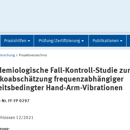
Praxishilfen
Prüfung/Zertifizierung
Publikationen
Forschung
Projektverzeichnis
demiologische Fall-Kontroll-Studie zu
ikoabschätzung frequenzabhängiger
eitsbedingter Hand-Arm-Vibrationen
t-Nr. FF-FP 0297
:
chlossen 12/2021
tzung: