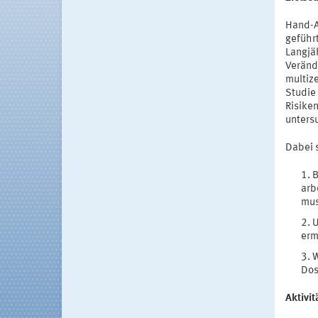
Hand-A
geführ
Langjä
Veränd
multiz
Studie
Risike
unters
Dabei 
B
arb
mus
U
erm
W
Dos
Aktivi