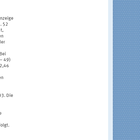
anzeige
a. 52
t,
en
der
 Bei
 – 49)
=2,46
en
03. Die
e
olgt.