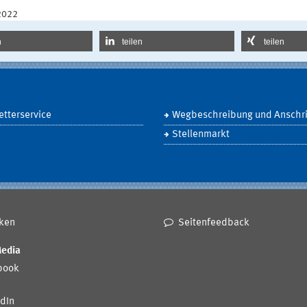
2022
n
teilen
teilen
tterservice
Wegbeschreibung und Anschri
Stellenmarkt
ken
Seitenfeedback
Media
book
dIn