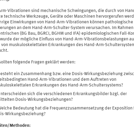
rm-Vibrationen sind mechanische Schwingungen, die durch von Han
te technische Werkzeuge, Geräte oder Maschinen hervorgerufen werd
hrige Einwirkungen von Hand-Arm-Vibrationen können pathologische
erungen an dem Hand-Arm-Schulter-System verursachen. Im Rahmen 
entrischen (BG Bau, BGRCI, BGHM und IFA) epidemiologischen Fall-Kon
 wurde der mögliche Einfluss von Hand-Arm-Vibrationsbelastungen au
n von muskuloskelettalen Erkrankungen des Hand-Arm-Schultersyste
ucht.
sollten folgende Fragen geklärt werden:
esteht ein Zusammenhang bzw. eine Dosis-Wirkungsbeziehung zwis
eitsbedingten Hand-Arm-Vibrationen und dem Auftreten von
kuloskelettalen Erkrankungen des Hand-Arm-Schultersystems?
nterscheiden sich die verschiedenen Erkrankungsbilder bzgl. der
ittelten Dosis-Wirkungsbeziehungen?
elche Bedeutung hat die Frequenzzusammensetzung der Exposition f
is-Wirkungsbeziehung?
täten/Methoden: