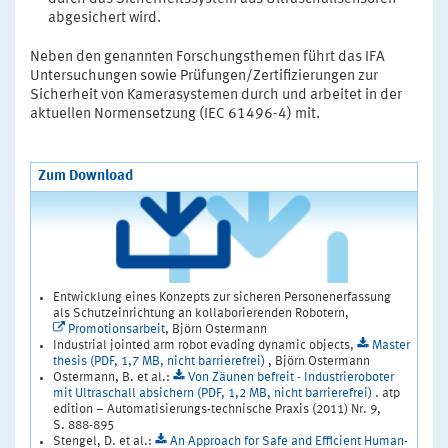
abgesichert wird.
Neben den genannten Forschungsthemen führt das IFA
Untersuchungen sowie Prüfungen/Zertifizierungen zur
Sicherheit von Kamerasystemen durch und arbeitet in der
aktuellen Normensetzung (IEC 61496-4) mit.
Zum Download
Entwicklung eines Konzepts zur sicheren Personenerfassung
als Schutzeinrichtung an kollaborierenden Robotern,
Promotionsarbeit
, Björn Ostermann
Industrial jointed arm robot evading dynamic objects,
Master
thesis (PDF, 1,7 MB, nicht barrierefrei)
, Björn Ostermann
Ostermann, B. et al.:
Von Zäunen befreit - Industrieroboter
mit Ultraschall absichern (PDF, 1,2 MB, nicht barrierefrei)
. atp
edition – Automatisierungs-technische Praxis (2011) Nr. 9,
S. 888-895
Stengel, D. et al.:
An Approach for Safe and Efficient Human-