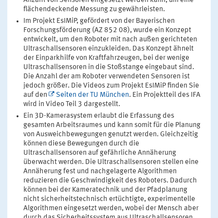
Anzahl von Sensoren eingesetzt werden kann, um eine
flächendeckende Messung zu gewährleisten.
Im Projekt EsIMiP, gefördert von der Bayerischen
Forschungsförderung (AZ 852 08), wurde ein Konzept
entwickelt, um den Roboter mit nach außen gerichteten
Ultraschallsensoren einzukleiden. Das Konzept ähnelt
der Einparkhilfe von Kraftfahrzeugen, bei der wenige
Ultraschallsensoren in die Stoßstange eingebaut sind.
Die Anzahl der am Roboter verwendeten Sensoren ist
jedoch größer. Die Videos zum Projekt EsIMiP finden Sie
auf den
Seiten der TU München
. Ein Projektteil des IFA
wird in Video Teil 3 dargestellt.
Ein 3D-Kamerasystem erlaubt die Erfassung des
gesamten Arbeitsraumes und kann somit für die Planung
von Ausweichbewegungen genutzt werden. Gleichzeitig
können diese Bewegungen durch die
Ultraschallsensoren auf gefährliche Annäherung
überwacht werden. Die Ultraschallsensoren stellen eine
Annäherung fest und nachgelagerte Algorithmen
reduzieren die Geschwindigkeit des Roboters. Dadurch
können bei der Kameratechnik und der Pfadplanung
nicht sicherheitstechnisch ertüchtigte, experimentelle
Algorithmen eingesetzt werden, wobei der Mensch aber
durch das Sicherheitssystem aus Ultraschallsensoren