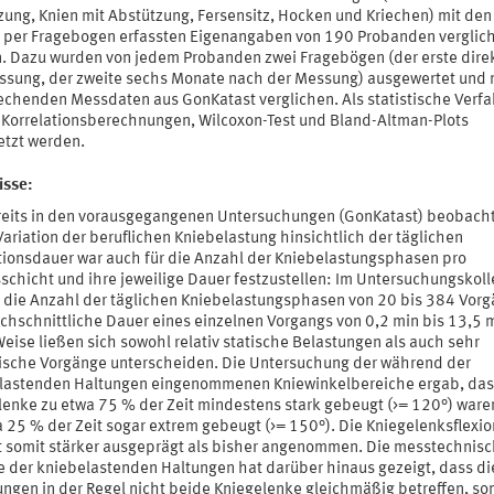
zung, Knien mit Abstützung, Fersensitz, Hocken und Kriechen) mit den
s per Fragebogen erfassten Eigenangaben von 190 Probanden verglic
. Dazu wurden von jedem Probanden zwei Fragebögen (der erste dire
ssung, der zweite sechs Monate nach der Messung) ausgewertet und 
echenden Messdaten aus GonKatast verglichen. Als statistische Verf
n Korrelationsberechnungen, Wilcoxon-Test und Bland-Altman-Plots
etzt werden.
isse:
reits in den vorausgegangenen Untersuchungen (GonKatast) beobach
ariation der beruflichen Kniebelastung hinsichtlich der täglichen
tionsdauer war auch für die Anzahl der Kniebelastungsphasen pro
schicht und ihre jeweilige Dauer festzustellen: Im Untersuchungskoll
e die Anzahl der täglichen Kniebelastungsphasen von 20 bis 384 Vor
rchschnittliche Dauer eines einzelnen Vorgangs von 0,2 min bis 13,5 m
eise ließen sich sowohl relativ statische Belastungen als auch sehr
sche Vorgänge unterscheiden. Die Untersuchung der während der
lastenden Haltungen eingenommenen Kniewinkelbereiche ergab, das
lenke zu etwa 75 % der Zeit mindestens stark gebeugt (>= 120°) ware
a 25 % der Zeit sogar extrem gebeugt (>= 150°). Die Kniegelenksflexio
t somit stärker ausgeprägt als bisher angenommen. Die messtechnis
e der kniebelastenden Haltungen hat darüber hinaus gezeigt, dass di
ungen in der Regel nicht beide Kniegelenke gleichmäßig betreffen, so