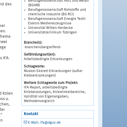
Berufsgenossenschaft Holz und Metall
nd des
(BGHM)
Berufsgenossenschaft Rohstoffe und
chemische Industrie (BG RCI)
Berufsgenossenschaft Energie Textil
Elektro Medienerzeugnisse
ber
Universität Witten-Herdecke
ten.
Universitätsklinikum Tübingen
 Thema
zwei
Branche(n):
-branchenübergreifend-
lage
Gefährdungsart(en):
s IFA-
Arbeitsbedingte Erkrankungen
Schlagworte:
Muskel-Skelett-Erkrankungen (außer
Krebserkrankungen)
Weitere Schlagworte zum Projekt:
IFA-Report, arbeitsbedingte
Kniebelastungen, Kniewinkelbereiche,
d Knien
Validität von Eigenangaben,
ss u.
Methodenvergleich
chen,
der
Kontakt
t"
en
E-Mail: ifa@dguv.de