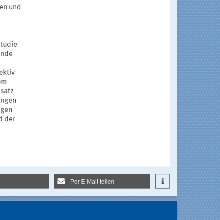
ten und
Studie
ende
ektiv
nem
nsatz
ungen
ngen
d der
Per E-Mail teilen