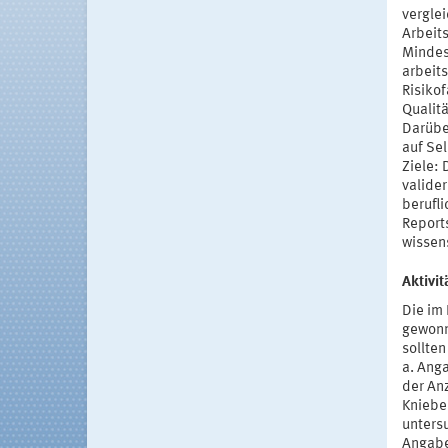
vergle
Arbeit
Mindes
arbeit
Risiko
Qualitä
Darübe
auf Se
Ziele: 
valide
berufli
Reports
wissens
Aktivi
Die im
gewonn
sollten
a. Ang
der An
Kniebe
unters
Angabe