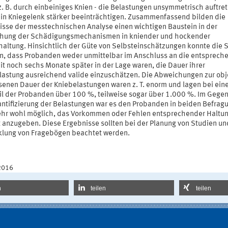
z. B. durch einbeiniges Knien - die Belastungen unsymmetrisch auftre
ein Kniegelenk stärker beeinträchtigen. Zusammenfassend bilden die
isse der messtechnischen Analyse einen wichtigen Baustein in der
chung der Schädigungsmechanismen in kniender und hockender
haltung. Hinsichtlich der Güte von Selbsteinschätzungen konnte die 
n, dass Probanden weder unmittelbar im Anschluss an die entsprech
it noch sechs Monate später in der Lage waren, die Dauer ihrer
lastung ausreichend valide einzuschätzen. Die Abweichungen zur obj
enen Dauer der Kniebelastungen waren z. T. enorm und lagen bei ei
il der Probanden über 100 %, teilweise sogar über 1.000 %. Im Gege
antifizierung der Belastungen war es den Probanden in beiden Befrag
ehr wohl möglich, das Vorkommen oder Fehlen entsprechender Haltu
t anzugeben. Diese Ergebnisse sollten bei der Planung von Studien un
klung von Fragebögen beachtet werden.
2016
n
teilen
teilen