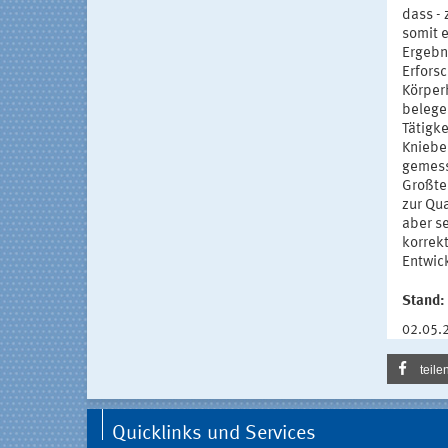
dass - 
somit 
Ergebn
Erfors
Körper
belege
Tätigke
Kniebe
gemess
Großte
zur Qu
aber s
korrek
Entwic
Stand:
02.05.
teile
Quicklinks und Services