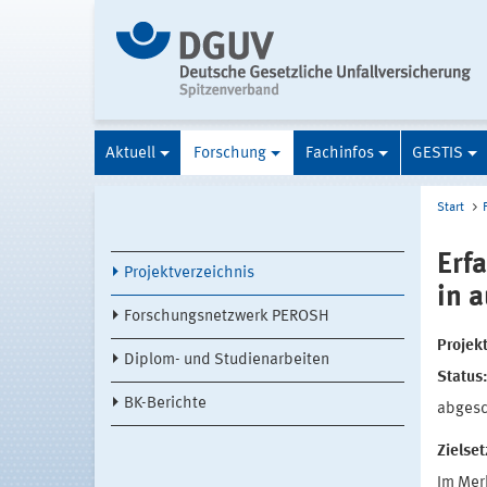
Aktuell
Forschung
Fachinfos
GESTIS
Start
Erf
Projektverzeichnis
in 
Forschungsnetzwerk PEROSH
Projek
Diplom- und Studienarbeiten
Status
BK-Berichte
abges
Zielse
Im Mer