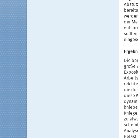
Abstüt
bereit
werden
der Me
entspr
sollte
einges
Ergebn
Die be
große V
Exposi
Arbeits
reicht
die du
diese W
dynami
kniebe
Kniege
zu etw
schein
Analys
Belast