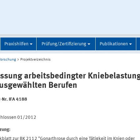
Praxishilfen
Prüfung/Zertifizierung
Publikationen
Forschung
Projektverzeichnis
assung arbeitsbedingter Kniebelastun
ausgewählten Berufen
t-Nr. IFA 4188
:
chlossen 01/2012
tzung:
kblatt zur BK 2112 "Gonarthrose durch eine Tätigkeit im Knien oder