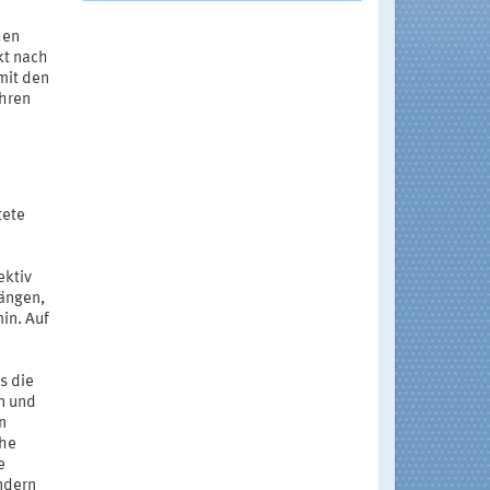
hen
kt nach
mit den
ahren
tete
ektiv
gängen,
in. Auf
s die
n und
n
che
e
ndern