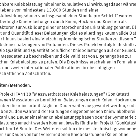
ichbare Kniebelastung mit einer kumulativen Einwirkungsdauer währe
slebens von mindestens 13.000 Stunden und einer
teinwirkungsdauer von insgesamt einer Stunde pro Schicht" werden
sbedingte Kniebelastungen durch Knien, Hocken und Kriechen als
faktoren zur Ausbildung einer entsprechenden Erkrankung genannt. Ü
t und Quantität dieser Belastungen gibt es allerdings kaum valide Da
r hinaus basiert eine Vielzahl epidemiologischer Studien zu diesem
lbsteinschätzungen von Probanden. Dieses Projekt verfolgte deshalb 
Die Qualität und Quantität beruflicher Kniebelastungen auf der Grund
r Messdaten zu beschreiben und die Validität von Eigenangaben zur
chen Kniebelastung zu prüfen. Die Ergebnisse erscheinen in Form eine
 und zweier internationaler Publikationen in einschlägigen
chaftlichen Zeitschriften.
täten/Methoden:
 Projekt IFA4138 "Messwertkataster Kniebelastungen" (GonKatast)
enen Messdaten zu beruflichen Belastungen durch Knien, Hocken un
 über die reine arbeitstägliche Dauer weiter ausgewertet werden, soda
aben zu den während der Haltungen eingenommenen Kniewinkelberei
zahl und Dauer einzelner Kniebelastungsphasen oder der Symmetrie 
lastung gemacht werden können, jeweils für die im Projekt "GonKatas
uchten 16 Berufe. Des Weiteren sollten die messtechnisch gewonnen
n zur Dauer von fünf verschiedenen Kniebelastungen (Knien ohne