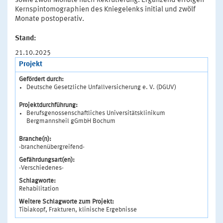
sowie zwölf Monate nach Rekrutierung. Ergänzend erfolgen
Kernspintomographien des Kniegelenks initial und zwölf
Monate postoperativ.
Stand:
21.10.2025
Projekt
Gefördert durch:
Deutsche Gesetzliche Unfallversicherung e. V. (DGUV)
Projektdurchführung:
Berufsgenossenschaftliches Universitätsklinikum
Bergmannsheil gGmbH Bochum
Branche(n):
-branchenübergreifend-
Gefährdungsart(en):
-Verschiedenes-
Schlagworte:
Rehabilitation
Weitere Schlagworte zum Projekt:
Tibiakopf, Frakturen, klinische Ergebnisse