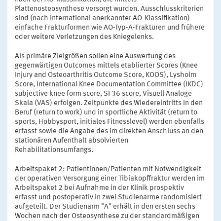
Plattenosteosynthese versorgt wurden. Ausschlusskriterien
sind (nach international anerkannter AO-Klassifikation)
einfache Frakturformen wie AO-Typ-A-Frakturen und frühere
oder weitere Verletzungen des Kniegelenks.
Als primäre Zielgrößen sollen eine Auswertung des
gegenwärtigen Outcomes mittels etablierter Scores (Knee
Injury and Osteoarthritis Outcome Score, KOOS), Lysholm
Score, International Knee Documentation Committee (IKDC)
subjective knee form score, SF36 score, Visuell Analoge
Skala (VAS) erfolgen. Zeitpunkte des Wiedereintritts in den
Beruf (return to work) und in sportliche Aktivität (return to
sports, Hobbysport, initiales Fitnesslevel) werden ebenfalls
erfasst sowie die Angabe des im direkten Anschluss an den
stationären Aufenthalt absolvierten
Rehabilitationsumfangs.
Arbeitspaket 2: Patientinnen/Patienten mit Notwendigkeit
der operativen Versorgung einer Tibiakopffraktur werden im
Arbeitspaket 2 bei Aufnahme in der Klinik prospektiv
erfasst und postoperativ in zwei Studienarme randomisiert
aufgeteilt. Der Studienarm "A" erhält in den ersten sechs
Wochen nach der Osteosynthese zu der standardmäßigen