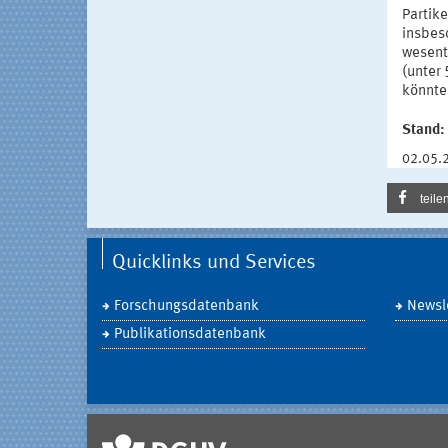
Partik
insbes
wesentl
(unter 
könnte
Stand:
02.05.
teile
Quicklinks und Services
Forschungsdatenbank
Newsle
Publikationsdatenbank