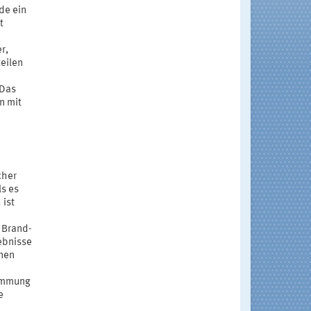
de ein
t
r,
teilen
 Das
n mit
cher
ls es
 ist
 Brand-
ebnisse
inen
timmung
e