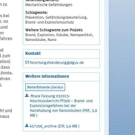
Gefährdungsart(en):
n zu
Mechanische Gefährdungen
Schlagworte:
s bei
Prävention, Gefährdungsbeurteilung,
. Im
Brand- und Explosionsschutz
 und
Weitere Schlagworte zum Projekt:
en
Brand, Explosion, Stäube, Nanopartikel,
rfahren
Nanostäube, Nano
nd
Kontakt
d zum
ation)
forschungsfoerderung@dguv.de
 dass
könnte.
Weitere Informationen
fahren
g,
-finale Fassung 032015-
Abschlussbericht FP308 – Brand- und
Explosionsgefahren bei der
Handhabung von Nanostäuben (PDF, 3,8
cht und
MB )
inaus
657208_archive (ZIP, 3,6 MB )