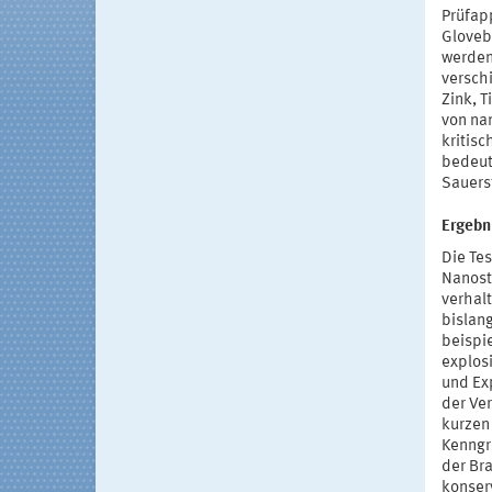
Prüfap
Gloveb
werden
versch
Zink, T
von na
kritis
bedeut
Sauers
Ergebn
Die Te
Nanostä
verhal
bislan
beispi
explos
und Ex
der Ve
kurzen
Kenngr
der Br
konser