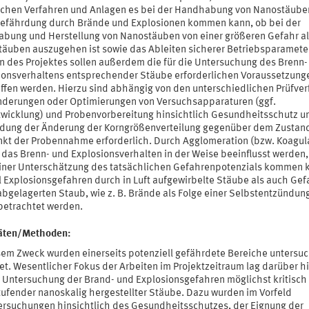
lchen Verfahren und Anlagen es bei der Handhabung von Nanostäube
Gefährdung durch Brände und Explosionen kommen kann, ob bei der
bung und Herstellung von Nanostäuben von einer größeren Gefahr al
täuben auszugehen ist sowie das Ableiten sicherer Betriebsparameter
 des Projektes sollen außerdem die für die Untersuchung des Brenn-
ionsverhaltens entsprechender Stäube erforderlichen Voraussetzung
ffen werden. Hierzu sind abhängig von den unterschiedlichen Prüfve
Änderungen oder Optimierungen von Versuchsapparaturen (ggf.
wicklung) und Probenvorbereitung hinsichtlich Gesundheitsschutz u
dung der Änderung der Korngrößenverteilung gegenüber dem Zustan
nkt der Probennahme erforderlich. Durch Agglomeration (bzw. Koagul
 das Brenn- und Explosionsverhalten in der Weise beeinflusst werden,
einer Unterschätzung des tatsächlichen Gefahrenpotenzials kommen 
 Explosionsgefahren durch in Luft aufgewirbelte Stäube als auch Ge
abgelagerten Staub, wie z. B. Brände als Folge einer Selbstentzündun
 betrachtet werden.
täten/Methoden:
sem Zweck wurden einerseits potenziell gefährdete Bereiche untersu
et. Wesentlicher Fokus der Arbeiten im Projektzeitraum lag darüber h
r Untersuchung der Brand- und Explosionsgefahren möglichst kritisch
tufender nanoskalig hergestellter Stäube. Dazu wurden im Vorfeld
ersuchungen hinsichtlich des Gesundheitsschutzes, der Eignung der