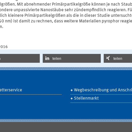
elgrößen. Mit abnehmender Primärpartikelgröße können je nach Staub
ondere unpassivierte Nanostäube sehr zündempfindlich reagieren. Fü
ich kleinere Primärpartikelgrößen als die in dieser Studie untersuch
50 nm) ist damit zu rechnen, dass weitere Materialien pyrophor reagi
n.
2016
n
teilen
teilen
tterservice
Wegbeschreibung und Anschri
Stellenmarkt