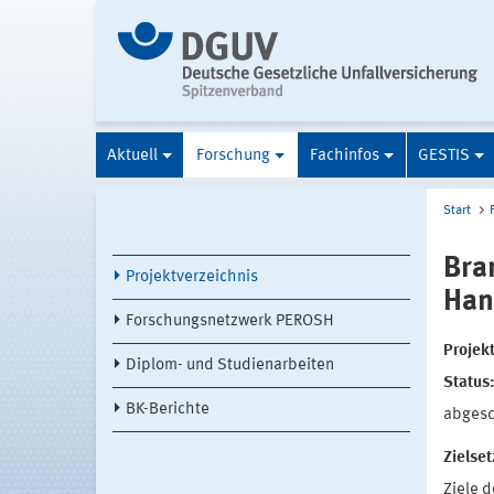
Aktuell
Forschung
Fachinfos
GESTIS
Start
Bra
Projektverzeichnis
Han
Forschungsnetzwerk PEROSH
Projek
Diplom- und Studienarbeiten
Status
BK-Berichte
abges
Zielse
Ziele 