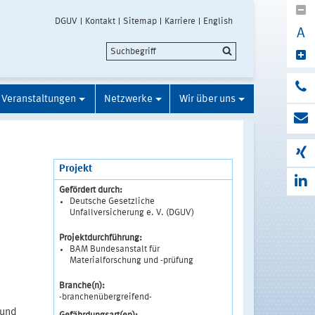
DGUV
Kontakt
Sitemap
Karriere
English
A
Veranstaltungen
Netzwerke
Wir über uns
Projekt
Gefördert durch:
Deutsche Gesetzliche
Unfallversicherung e. V. (DGUV)
Projektdurchführung:
BAM Bundesanstalt für
Materialforschung und -prüfung
Branche(n):
-branchenübergreifend-
 und