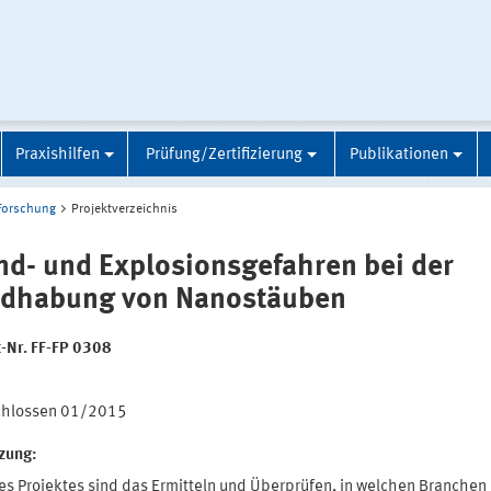
Praxishilfen
Prüfung/Zertifizierung
Publikationen
Forschung
Projektverzeichnis
nd- und Explosionsgefahren bei der
dhabung von Nanostäuben
t-Nr. FF-FP 0308
:
chlossen 01/2015
tzung:
des Projektes sind das Ermitteln und Überprüfen, in welchen Branchen