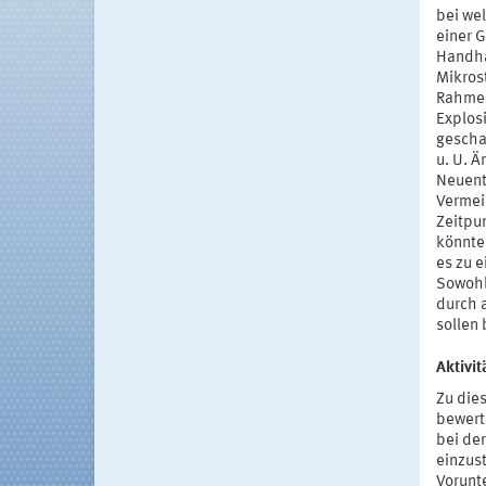
bei we
einer 
Handha
Mikros
Rahmen
Explos
gescha
u. U. 
Neuent
Vermei
Zeitpu
könnte
es zu 
Sowohl
durch 
sollen
Aktivi
Zu die
bewert
bei de
einzus
Vorunt