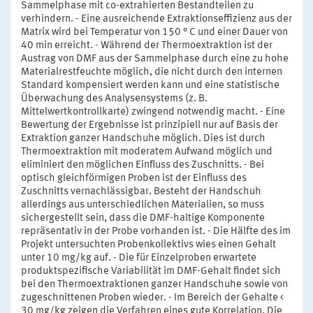
Sammelphase mit co-extrahierten Bestandteilen zu
verhindern. - Eine ausreichende Extraktionseffizienz aus der
Matrix wird bei Temperatur von 150 ° C und einer Dauer von
40 min erreicht. - Während der Thermoextraktion ist der
Austrag von DMF aus der Sammelphase durch eine zu hohe
Materialrestfeuchte möglich, die nicht durch den internen
Standard kompensiert werden kann und eine statistische
Überwachung des Analysensystems (z. B.
Mittelwertkontrollkarte) zwingend notwendig macht. - Eine
Bewertung der Ergebnisse ist prinzipiell nur auf Basis der
Extraktion ganzer Handschuhe möglich. Dies ist durch
Thermoextraktion mit moderatem Aufwand möglich und
eliminiert den möglichen Einfluss des Zuschnitts. - Bei
optisch gleichförmigen Proben ist der Einfluss des
Zuschnitts vernachlässigbar. Besteht der Handschuh
allerdings aus unterschiedlichen Materialien, so muss
sichergestellt sein, dass die DMF-haltige Komponente
repräsentativ in der Probe vorhanden ist. - Die Hälfte des im
Projekt untersuchten Probenkollektivs wies einen Gehalt
unter 10 mg/kg auf. - Die für Einzelproben erwartete
produktspezifische Variabilität im DMF-Gehalt findet sich
bei den Thermoextraktionen ganzer Handschuhe sowie von
zugeschnittenen Proben wieder. - Im Bereich der Gehalte <
30 mg/kg zeigen die Verfahren eines gute Korrelation. Die