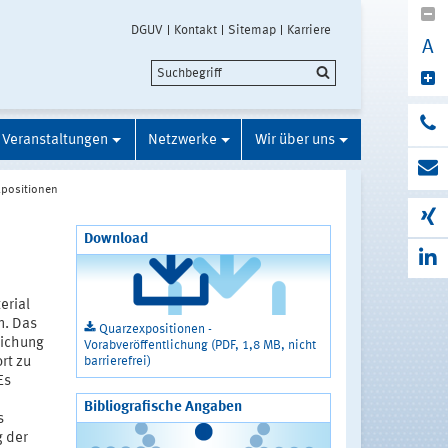
DGUV
Kontakt
Sitemap
Karriere
A
Veranstaltungen
Netzwerke
Wir über uns
xpositionen
Download
erial
n. Das
Quarzexpositionen -
lichung
Vorabveröffentlichung (PDF, 1,8 MB, nicht
barrierefrei)
rt zu
Es
Bibliografische Angaben
s
 der