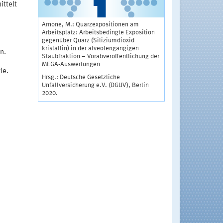
ittelt
Arnone, M.: Quarzexpositionen am
Arbeitsplatz: Arbeitsbedingte Exposition
gegenüber Quarz (Siliziumdioxid
kristallin) in der alveolengängigen
n.
Staubfraktion – Vorabveröffentlichung der
MEGA-Auswertungen
ie.
Hrsg.: Deutsche Gesetzliche
Unfallversicherung e.V. (DGUV), Berlin
2020.