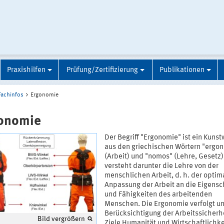
Praxishilfen
Prüfung/Zertifizierung
Publikationen
Fachinfos
Ergonomie
onomie
Der Begriff "Ergonomie" ist ein Kunst
aus den griechischen Wörtern "ergon
(Arbeit) und "nomos" (Lehre, Gesetz
versteht darunter die Lehre von der
menschlichen Arbeit, d. h. der optim
Anpassung der Arbeit an die Eigensc
und Fähigkeiten des arbeitenden
Menschen. Die Ergonomie verfolgt un
Berücksichtigung der Arbeitssicherhe
Bild vergrößern
Ziele Humanität und Wirtschaftlichke