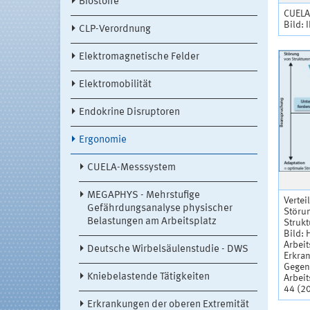
Biostoffe
CUELA
Bild: 
CLP-Verordnung
Elektromagnetische Felder
Elektromobilität
Endokrine Disruptoren
Ergonomie
CUELA-Messsystem
MEGAPHYS - Mehrstufige
Verte
Gefährdungsanalyse physischer
Störu
Belastungen am Arbeitsplatz
Struk
Bild: 
Arbeit
Deutsche Wirbelsäulenstudie - DWS
Erkra
Gegen
Kniebelastende Tätigkeiten
Arbei
44 (20
Erkrankungen der oberen Extremität