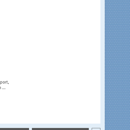
port,
...