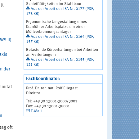
Schleiftätigkeiten im Stahlbau:
tt-
Aus der Arbeit des IFA Nr. 0177 (PDF,
176 KB)
Ergonomische Umgestaltung eines
Kranführer-Arbeitsplatzes in einer
Müllverbrennungsanlage:
Aus der Arbeit des IFA Nr. 0164 (PDF,
WS II)
157 KB)
Belastende Körperhaltungen bei Arbeiten
axis
an Freileitungen:
Aus der Arbeit des IFA Nr. 0155 (PDF,
121 KB)
n der
Fachkoordinator:
emität
Prof. Dr. rer. nat. Rolf Ellegast
Direktor
Tel: +49 30 13001-3000/3001
Fax: +49 30 13001-38001
E-Mail
in
tag oft