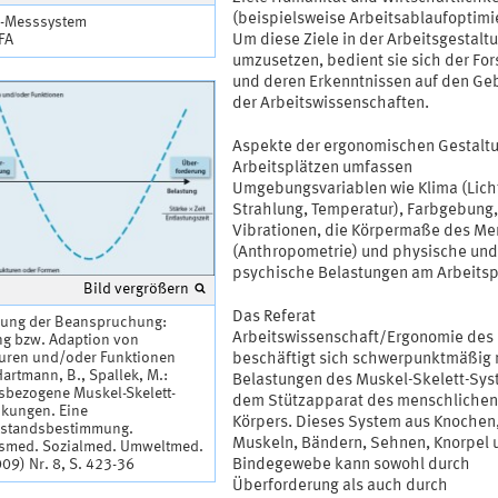
(beispielsweise Arbeitsablaufoptimi
-Messsystem
IFA
Um diese Ziele in der Arbeitsgestalt
umzusetzen, bedient sie sich der Fo
und deren Erkenntnissen auf den Ge
der Arbeitswissenschaften.
Aspekte der ergonomischen Gestalt
Arbeitsplätzen umfassen
Umgebungsvariablen wie Klima (Lich
Strahlung, Temperatur), Farbgebung,
Vibrationen, die Körpermaße des M
(Anthropometrie) und physische und
psychische Belastungen am Arbeitsp
Bild vergrößern
Das Referat
ilung der Beanspruchung:
Arbeitswissenschaft/Ergonomie des 
ng bzw. Adaption von
turen und/oder Funktionen
beschäftigt sich schwerpunktmäßig 
Hartmann, B., Spallek, M.:
Belastungen des Muskel-Skelett-Sys
sbezogene Muskel-Skelett-
dem Stützapparat des menschlichen
nkungen. Eine
Körpers. Dieses System aus Knochen
standsbestimmung.
Muskeln, Bändern, Sehnen, Knorpel 
tsmed. Sozialmed. Umweltmed.
Bindegewebe kann sowohl durch
09) Nr. 8, S. 423-36
Überforderung als auch durch