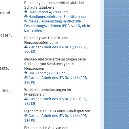
Belastung der Lendenwirbelsäule bei
Schaufeltätigkeiten:
r
BGIA-Report 4/2008
und
n und -
Handlungsanleitung: Ermittlung der
Wirbelsäulenbelastung in BK-2108-
Feststellungsverfahren (PDF, 57 kB, nicht
barrierefrei)
asten,
Belastung von Gepäck- und
Flugzeugabfertigern:
Aus der Arbeit des IFA Nr. 0312 (PDF,
199 KB)
Muskel- und Skelettbelastungen beim
Schieben von Servicewagen in
ekte:
Flugzeugen:
BIA-Report 5/2004
und
Aus der Arbeit des IFA Nr. 0286 (PDF,
216 KB)
Wirbelsäulenbelastungen im
des ...
Pflegebereich:
Aus der Arbeit des IFA Nr. 0199 (PDF,
132 KB)
Ergonomie an Call-Center-Arbeitsplätzen:
Aus der Arbeit des IFA Nr. 0178 (PDF,
124 KB)
e
Ergonomische Analyse von