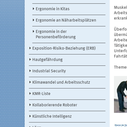
Muskel
Ergonomie in Kitas
Arbeit
erkran
Ergonomie an Näharbeitsplätzen
Überfo
Ergonomie in der
übermä
Personenbeförderung
Arbeit
Tätigk
Exposition-Risiko-Beziehung (ERB)
Unterf
Fahrtä
Hautgefährdung
Themen
Industrial Security
Klimawandel und Arbeitsschutz
KMR-Liste
Kollaborierende Roboter
Künstliche Intelligenz