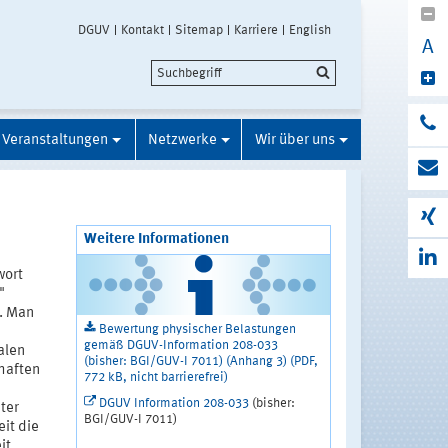
DGUV
Kontakt
Sitemap
Karriere
English
A
Veranstaltungen
Netzwerke
Wir über uns
Weitere Informationen
wort
"
). Man
Bewertung physischer Belastungen
gemäß DGUV-Information 208-033
alen
(bisher: BGI/GUV-I 7011) (Anhang 3) (PDF,
haften
772 kB, nicht barrierefrei)
DGUV Information 208-033
(bisher:
ter
BGI/GUV-I 7011)
it die
it