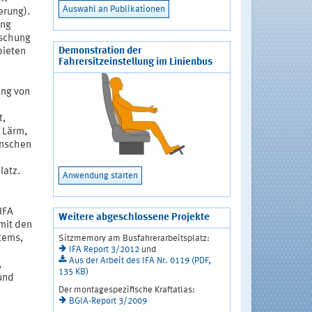
Auswahl an Publikationen
erung).
ung
rschung
Demonstration der
bieten
Fahrersitzeinstellung im Linienbus
ung von
t,
 Lärm,
enschen
latz.
Anwendung starten
IFA
Weitere abgeschlossene Projekte
mit den
tems,
Sitzmemory am Busfahrerarbeitsplatz:
IFA Report 3/2012
und
Aus der Arbeit des IFA Nr. 0119 (PDF,
,
135 KB)
und
Der montagespezifische Kraftatlas:
BGIA-Report 3/2009