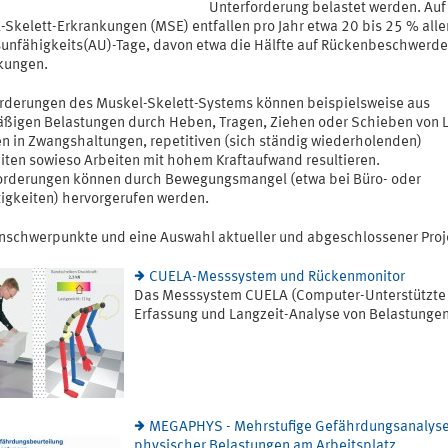
Unterforderung belastet werden. Auf
-Skelett-Erkrankungen (MSE) entfallen pro Jahr etwa 20 bis 25 % alle
sunfähigkeits(AU)-Tage, davon etwa die Hälfte auf Rückenbeschwerde
kungen.
rderungen des Muskel-Skelett-Systems können beispielsweise aus
ßigen Belastungen durch Heben, Tragen, Ziehen oder Schieben von L
en in Zwangshaltungen, repetitiven (sich ständig wiederholenden)
eiten sowieso Arbeiten mit hohem Kraftaufwand resultieren.
orderungen können durch Bewegungsmangel (etwa bei Büro- oder
tigkeiten) hervorgerufen werden.
schwerpunkte und eine Auswahl aktueller und abgeschlossener Proj
CUELA-Messsystem und Rückenmonitor
Das Messsystem CUELA (Computer-Unterstützte
Erfassung und Langzeit-Analyse von Belastungen 
MEGAPHYS - Mehrstufige Gefährdungsanalys
physischer Belastungen am Arbeitsplatz