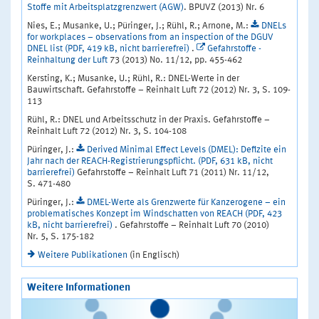
Stoffe mit Arbeitsplatzgrenzwert (AGW)
. BPUVZ (2013) Nr. 6
Nies, E.; Musanke, U.; Püringer, J.; Rühl, R.; Arnone, M.:
DNELs
for workplaces – observations from an inspection of the DGUV
DNEL list (PDF, 419 kB, nicht barrierefrei)
.
Gefahrstoffe -
Reinhaltung der Luft
73 (2013) No. 11/12, pp. 455-462
Kersting, K.; Musanke, U.; Rühl, R.: DNEL-Werte in der
Bauwirtschaft. Gefahrstoffe – Reinhalt Luft 72 (2012) Nr. 3, S. 109-
113
Rühl, R.: DNEL und Arbeitsschutz in der Praxis. Gefahrstoffe –
Reinhalt Luft 72 (2012) Nr. 3, S. 104-108
Püringer, J.:
Derived Minimal Effect Levels (DMEL): Defizite ein
Jahr nach der REACH-Registrierungspflicht. (PDF, 631 kB, nicht
barrierefrei)
Gefahrstoffe – Reinhalt Luft 71 (2011) Nr. 11/12,
S. 471-480
Püringer, J.:
DMEL-Werte als Grenzwerte für Kanzerogene – ein
problematisches Konzept im Windschatten von REACH (PDF, 423
kB, nicht barrierefrei)
. Gefahrstoffe – Reinhalt Luft 70 (2010)
Nr. 5, S. 175-182
Weitere Publikationen
(in Englisch)
Weitere Informationen