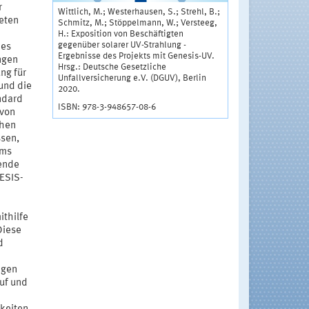
r
Wittlich, M.; Westerhausen, S.; Strehl, B.;
reten
Schmitz, M.; Stöppelmann, W.; Versteeg,
H.: Exposition von Beschäftigten
gegenüber solarer UV-Strahlung -
des
Ergebnisse des Projekts mit Genesis-UV.
ngen
Hrsg.: Deutsche Gesetzliche
ng für
Unfallversicherung e.V. (DGUV), Berlin
und die
2020.
ndard
ISBN: 978-3-948657-08-6
 von
chen
ssen,
ems
ende
ESIS-
ithilfe
Diese
d
ngen
ruf und