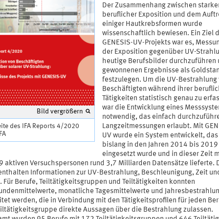
Der Zusammenhang zwischen starke
beruflicher Exposition und dem Auft
einiger Hautkrebsformen wurde
wissenschaftlich bewiesen. Ein Ziel 
GENESIS-UV-Projekts war es, Messu
der Exposition gegenüber UV-Strahlu
heutige Berufsbilder durchzuführen 
gewonnenen Ergebnisse als Goldsta
festzulegen. Um die UV-Bestrahlung
Beschäftigten während ihrer berufli
Tätigkeiten statistisch genau zu erfa
war die Entwicklung eines Messsyst
Bild vergrößern
notwendig, das einfach durchzuführ
Langzeitmessungen erlaubt. Mit GEN
eite des IFA Reports 4/2020
IFA
UV wurde ein System entwickelt, das
bislang in den Jahren 2014 bis 2019
eingesetzt wurde und in dieser Zeit m
9 aktiven Versuchspersonen rund 3,7 Milliarden Datensätze lieferte. 
enthalten Informationen zur UV-Bestrahlung, Beschleunigung, Zeit un
 Für Berufe, Teiltätigkeitsgruppen und Teiltätigkeiten konnten
undenmittelwerte, monatliche Tagesmittelwerte und Jahresbestrahlu
tet werden, die in Verbindung mit den Tätigkeitsprofilen für jeden Be
eiltätigkeitsgruppe direkte Aussagen über die Bestrahlung zulassen.