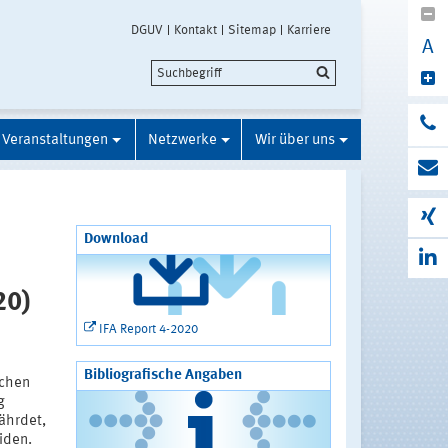
DGUV
Kontakt
Sitemap
Karriere
A
Veranstaltungen
Netzwerke
Wir über uns
Download
20)
IFA Report 4-2020
Bibliografische Angaben
ichen
g
ährdet,
iden.