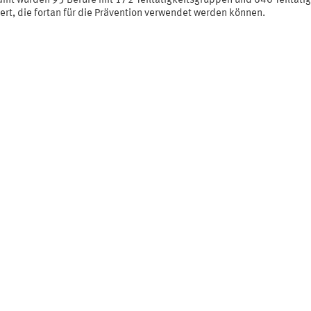
amt wurden 95 Berufe mit 172 Teiltätigkeitsgruppen und 646 Teiltäti
ert, die fortan für die Prävention verwendet werden können.