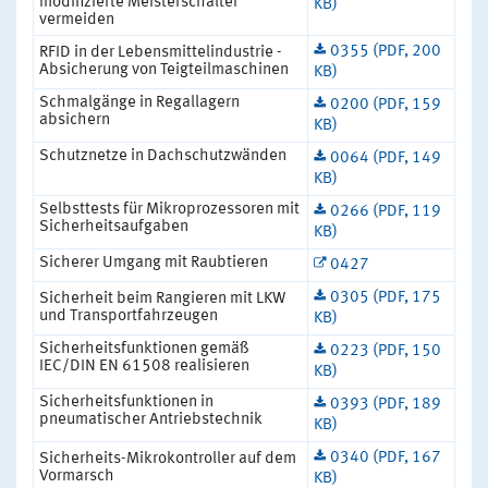
modifizierte Meisterschalter
KB)
vermeiden
0355 (PDF, 200
RFID in der Lebensmittelindustrie -
Absicherung von Teigteilmaschinen
KB)
Schmalgänge in Regallagern
0200 (PDF, 159
absichern
KB)
Schutznetze in Dachschutzwänden
0064 (PDF, 149
KB)
Selbsttests für Mikroprozessoren mit
0266 (PDF, 119
Sicherheitsaufgaben
KB)
Sicherer Umgang mit Raubtieren
0427
0305 (PDF, 175
Sicherheit beim Rangieren mit LKW
und Transportfahrzeugen
KB)
Sicherheitsfunktionen gemäß
0223 (PDF, 150
IEC/DIN EN 61508 realisieren
KB)
Sicherheitsfunktionen in
0393 (PDF, 189
pneumatischer Antriebstechnik
KB)
0340 (PDF, 167
Sicherheits-Mikrokontroller auf dem
Vormarsch
KB)