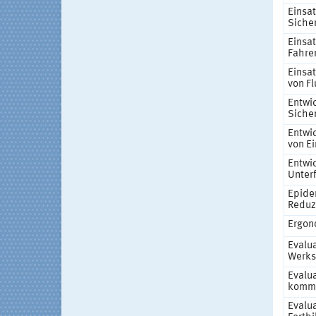
Einsat
Siche
Einsa
Fahre
Einsat
von F
Entwic
Siche
Entwic
von E
Entwi
Unter
Epide
Reduz
Ergon
Evalua
Werks
Evalu
komm
Evalua