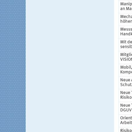
Manip
an Ma
Mecha
höhen
Messs
Handk
Mit d
sensib
Mitgl
VISIO
Mobil,
Kompet
Neue 
Schut
Neue T
Risik
Neue T
DGUV
Orient
Arbei
Risik