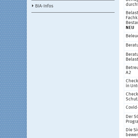
durch
BIA-Infos
Belas
Fachkr
Besta
NEU
Beleuc
Berat
Berat
Belas
Betre
A2
Check
in Un
Check
Schut
Covid
Der S
Prog
Die Si
bewer