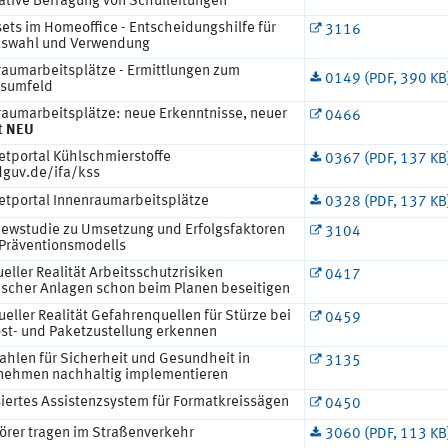
tative Befragung von Schulleitungen
ets im Homeoffice - Entscheidungshilfe für
3116
uswahl und Verwendung
raumarbeitsplätze - Ermittlungen zum
0149 (PDF, 390 KB
tsumfeld
raumarbeitsplätze: neue Erkenntnisse, neuer
0466
t
NEU
etportal Kühlschmierstoffe
0367 (PDF, 137 KB
guv.de/ifa/kss
netportal Innenraumarbeitsplätze
0328 (PDF, 137 KB
viewstudie zu Umsetzung und Erfolgsfaktoren
3104
 Präventionsmodells
tueller Realität Arbeitsschutzrisiken
0417
ischer Anlagen schon beim Planen beseitigen
tueller Realität Gefahrenquellen für Stürze bei
0459
ost- und Paketzustellung erkennen
ahlen für Sicherheit und Gesundheit in
3135
nehmen nachhaltig implementieren
siertes Assistenzsystem für Formatkreissägen
0450
örer tragen im Straßenverkehr
3060 (PDF, 113 KB