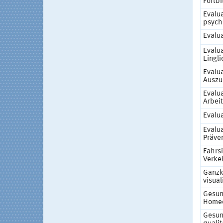
Fortb
Evalua
psych
Evalu
Evalua
Eingl
Evalu
Auszu
Evalu
Arbei
Evalu
Evalu
Präve
Fahrsi
Verke
Ganzk
visual
Gesun
Homeo
Gesun