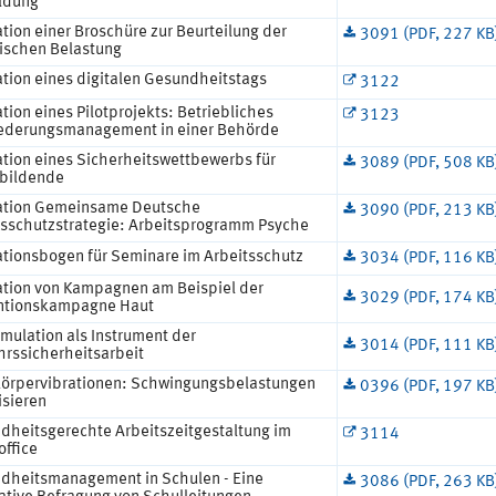
ildung
tion einer Broschüre zur Beurteilung der
3091 (PDF, 227 KB
ischen Belastung
ation eines digitalen Gesundheitstags
3122
tion eines Pilotprojekts: Betriebliches
3123
iederungsmanagement in einer Behörde
ation eines Sicherheitswettbewerbs für
3089 (PDF, 508 KB
bildende
ation Gemeinsame Deutsche
3090 (PDF, 213 KB
tsschutzstrategie: Arbeitsprogramm Psyche
ationsbogen für Seminare im Arbeitsschutz
3034 (PDF, 116 KB
ation von Kampagnen am Beispiel der
3029 (PDF, 174 KB
ntionskampagne Haut
mulation als Instrument der
3014 (PDF, 111 KB
hrssicherheitsarbeit
örpervibrationen: Schwingungsbelastungen
0396 (PDF, 197 KB
isieren
dheitsgerechte Arbeitszeitgestaltung im
3114
ffice
dheitsmanagement in Schulen - Eine
3086 (PDF, 263 KB