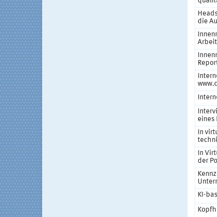
quali
Heads
die A
Innen
Arbei
Innen
Repor
Intern
www.d
Inter
Inter
eines
In vir
techn
In Vir
der P
Kennz
Unter
KI-ba
Kopfh