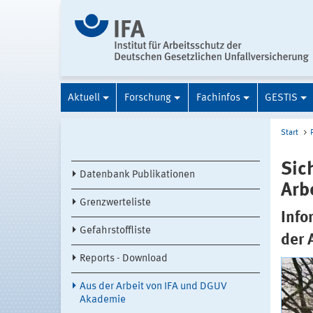
Aktuell
Forschung
Fachinfos
GESTIS
Start
Sic
Datenbank Publikationen
Arb
Grenzwerteliste
Info
Gefahrstoffliste
der 
Reports - Download
Aus der Arbeit von IFA und DGUV
Akademie