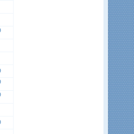
)
)
)
)
)