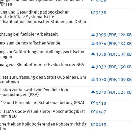
0439
führen
tung und Gesundheit pädagogischer
3138
äfte in Kitas: Systematische
ndsaufnahme empirischer Studien und Daten
htung bei flexibler Arbeitszeit
3099 (PDF, 126 KB
ung zum demografischen Wandel
3074 (PDF, 134 KB
ung zur Gefährdungsbeurteilung psychischer
3058 (PDF, 134 KB
tungen
uung von Kleinbetrieben - Evaluation der BGV
3032 (PDF, 150 KB
liste zur Erfassung des Status Quo eines BGM
3050 (PDF, 109 KB
ternehmen
listen zur Auswahl von Persönlichen
0270 (PDF, 123 KB
zausrüstungen (PSA)
-19 und Persönliche Schutzausrüstung (PSA)
0418
OFTEMA Code-Visualisierer: Abschaltlogik ist
0467
ramm
NEU
cherheit an kollaborierenden Robotern richtig
0419
ten