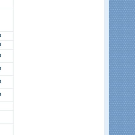
)
)
)
)
)
)