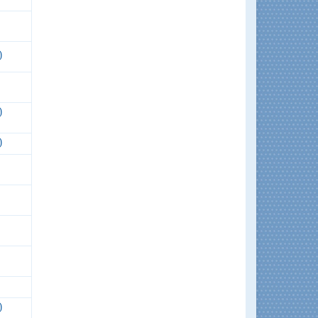
)
)
)
)