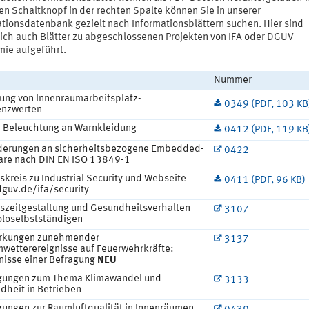
en Schaltknopf in der rechten Spalte können Sie in unserer
ationsdatenbank gezielt nach Informationsblättern suchen. Hier sind
lich auch Blätter zu abgeschlossenen Projekten von IFA oder DGUV
ie aufgeführt.
Nummer
tung von Innenraumarbeitsplatz-
0349 (PDF, 103 KB
enzwerten
e Beleuchtung an Warnkleidung
0412 (PDF, 119 KB
derungen an sicherheitsbezogene Embedded-
0422
are nach DIN EN ISO 13849-1
skreis zu Industrial Security und Webseite
0411 (PDF, 96 KB)
guv.de/ifa/security
tszeitgestaltung und Gesundheitsverhalten
3107
oloselbstständigen
rkungen zunehmender
3137
mwetterereignisse auf Feuerwehrkräfte:
nisse einer Befragung
NEU
gungen zum Thema Klimawandel und
3133
dheit in Betrieben
gungen zur Raumluftqualität in Innenräumen