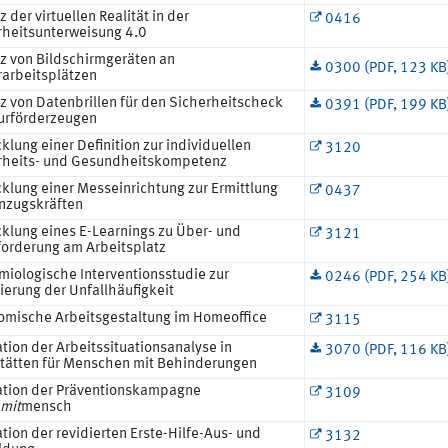
z der virtuellen Realität in der
0416
rheitsunterweisung 4.0
tz von Bildschirmgeräten an
0300 (PDF, 123 KB
rarbeitsplätzen
z von Datenbrillen für den Sicherheitscheck
0391 (PDF, 199 KB
lurförderzeugen
klung einer Definition zur individuellen
3120
rheits- und Gesundheitskompetenz
klung einer Messeinrichtung zur Ermittlung
0437
inzugskräften
cklung eines E-Learnings zu Über- und
3121
forderung am Arbeitsplatz
miologische Interventionsstudie zur
0246 (PDF, 254 KB
ierung der Unfallhäufigkeit
omische Arbeitsgestaltung im Homeoffice
3115
tion der Arbeitssituationsanalyse in
3070 (PDF, 116 KB
tätten für Menschen mit Behinderungen
ation der Präventionskampagne
3109
mit
mensch
tion der revidierten Erste-Hilfe-Aus- und
3132