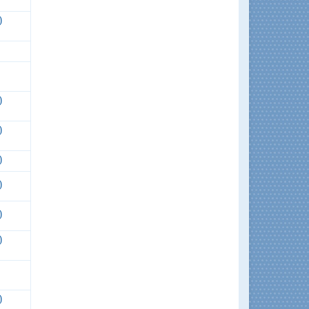
)
)
)
)
)
)
)
)