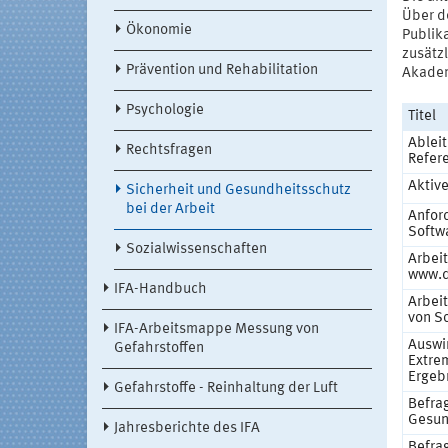
Über d
Ökonomie
Publik
zusätz
Prävention und Rehabilitation
Akadem
Psychologie
Titel
Ablei
Rechtsfragen
Refer
Aktiv
Sicherheit und Gesundheitsschutz
bei der Arbeit
Anfor
Softw
Sozialwissenschaften
Arbeit
www.d
IFA-Handbuch
Arbei
von S
IFA-Arbeitsmappe Messung von
Auswi
Gefahrstoffen
Extre
Ergeb
Gefahrstoffe - Reinhaltung der Luft
Befra
Gesun
Jahresberichte des IFA
Befra