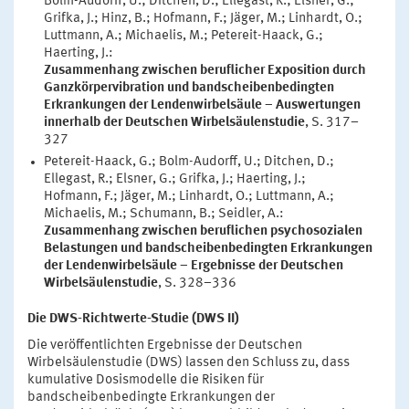
Bolm-Audorff, U.; Ditchen, D.; Ellegast, R.; Elsner, G.;
Grifka, J.; Hinz, B.; Hofmann, F.; Jäger, M.; Linhardt, O.;
Luttmann, A.; Michaelis, M.; Petereit-Haack, G.;
Haerting, J.:
Zusammenhang zwischen beruflicher Exposition durch
Ganzkörpervibration und bandscheibenbedingten
Erkrankungen der Lendenwirbelsäule – Auswertungen
innerhalb der Deutschen Wirbelsäulenstudie
, S. 317–
327
Petereit-Haack, G.; Bolm-Audorff, U.; Ditchen, D.;
Ellegast, R.; Elsner, G.; Grifka, J.; Haerting, J.;
Hofmann, F.; Jäger, M.; Linhardt, O.; Luttmann, A.;
Michaelis, M.; Schumann, B.; Seidler, A.:
Zusammenhang zwischen beruflichen psychosozialen
Belastungen und bandscheibenbedingten Erkrankungen
der Lendenwirbelsäule – Ergebnisse der Deutschen
Wirbelsäulenstudie
, S. 328–336
Die DWS-Richtwerte-Studie (DWS II)
Die veröffentlichten Ergebnisse der Deutschen
Wirbelsäulenstudie (DWS) lassen den Schluss zu, dass
kumulative Dosismodelle die Risiken für
bandscheibenbedingte Erkrankungen der