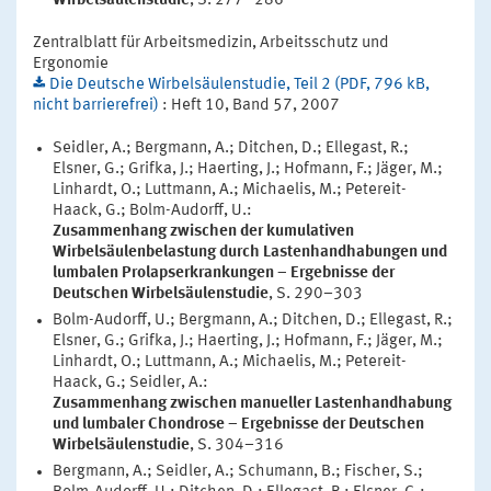
Wirbelsäulenstudie
, S. 277–286
Zentralblatt für Arbeitsmedizin, Arbeitsschutz und
Ergonomie
Die Deutsche Wirbelsäulenstudie, Teil 2 (PDF, 796 kB,
nicht barrierefrei)
: Heft 10, Band 57, 2007
Seidler, A.; Bergmann, A.; Ditchen, D.; Ellegast, R.;
Elsner, G.; Grifka, J.; Haerting, J.; Hofmann, F.; Jäger, M.;
Linhardt, O.; Luttmann, A.; Michaelis, M.; Petereit-
Haack, G.; Bolm-Audorff, U.:
Zusammenhang zwischen der kumulativen
Wirbelsäulenbelastung durch Lastenhandhabungen und
lumbalen Prolapserkrankungen – Ergebnisse der
Deutschen Wirbelsäulenstudie
, S. 290–303
Bolm-Audorff, U.; Bergmann, A.; Ditchen, D.; Ellegast, R.;
Elsner, G.; Grifka, J.; Haerting, J.; Hofmann, F.; Jäger, M.;
Linhardt, O.; Luttmann, A.; Michaelis, M.; Petereit-
Haack, G.; Seidler, A.:
Zusammenhang zwischen manueller Lastenhandhabung
und lumbaler Chondrose – Ergebnisse der Deutschen
Wirbelsäulenstudie
, S. 304–316
Bergmann, A.; Seidler, A.; Schumann, B.; Fischer, S.;