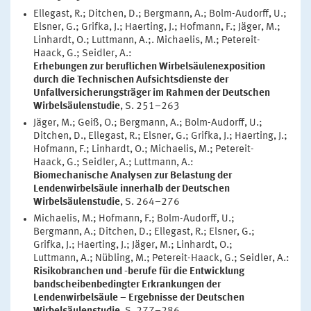
Ellegast, R.; Ditchen, D.; Bergmann, A.; Bolm-Audorff, U.;
Elsner, G.; Grifka, J.; Haerting, J.; Hofmann, F.; Jäger, M.;
Linhardt, O.; Luttmann, A.;. Michaelis, M.; Petereit-
Haack, G.; Seidler, A.:
Erhebungen zur beruflichen Wirbelsäulenexposition
durch die Technischen Aufsichtsdienste der
Unfallversicherungsträger im Rahmen der Deutschen
Wirbelsäulenstudie
, S. 251–263
Jäger, M.; Geiß, O.; Bergmann, A.; Bolm-Audorff, U.;
Ditchen, D., Ellegast, R.; Elsner, G.; Grifka, J.; Haerting, J.;
Hofmann, F.; Linhardt, O.; Michaelis, M.; Petereit-
Haack, G.; Seidler, A.; Luttmann, A.:
Biomechanische Analysen zur Belastung der
Lendenwirbelsäule innerhalb der Deutschen
Wirbelsäulenstudie
, S. 264–276
Michaelis, M.; Hofmann, F.; Bolm-Audorff, U.;
Bergmann, A.; Ditchen, D.; Ellegast, R.; Elsner, G.;
Grifka, J.; Haerting, J.; Jäger, M.; Linhardt, O.;
Luttmann, A.; Nübling, M.; Petereit-Haack, G.; Seidler, A.:
Risikobranchen und -berufe für die Entwicklung
bandscheibenbedingter Erkrankungen der
Lendenwirbelsäule – Ergebnisse der Deutschen