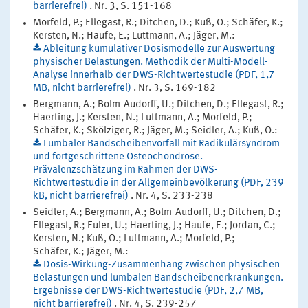
barrierefrei)
. Nr. 3, S. 151-168
Morfeld, P.; Ellegast, R.; Ditchen, D.; Kuß, O.; Schäfer, K.;
Kersten, N.; Haufe, E.; Luttmann, A.; Jäger, M.:
Ableitung kumulativer Dosismodelle zur Auswertung
physischer Belastungen. Methodik der Multi-Modell-
Analyse innerhalb der DWS-Richtwertestudie (PDF, 1,7
MB, nicht barrierefrei)
. Nr. 3, S. 169-182
Bergmann, A.; Bolm-Audorff, U.; Ditchen, D.; Ellegast, R.;
Haerting, J.; Kersten, N.; Luttmann, A.; Morfeld, P.;
Schäfer, K.; Skölziger, R.; Jäger, M.; Seidler, A.; Kuß, O.:
Lumbaler Bandscheibenvorfall mit Radikulärsyndrom
und fortgeschrittene Osteochondrose.
Prävalenzschätzung im Rahmen der DWS-
Richtwertestudie in der Allgemeinbevölkerung (PDF, 239
kB, nicht barrierefrei)
. Nr. 4, S. 233-238
Seidler, A.; Bergmann, A.; Bolm-Audorff, U.; Ditchen, D.;
Ellegast, R.; Euler, U.; Haerting, J.; Haufe, E.; Jordan, C.;
Kersten, N.; Kuß, O.; Luttmann, A.; Morfeld, P.;
Schäfer, K.; Jäger, M.:
Dosis-Wirkung-Zusammenhang zwischen physischen
Belastungen und lumbalen Bandscheibenerkrankungen.
Ergebnisse der DWS-Richtwertestudie (PDF, 2,7 MB,
nicht barrierefrei)
. Nr. 4, S. 239-257