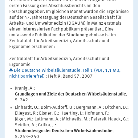
Die Studie endete im März 2007 mit der Abgabe einer
ersten Fassung des Abschlussberichts an den
Forschungsgeber. Im gleichen Monat wurden die Ergebnisse
auf der 47. Jahrestagung der Deutschen Gesellschaft für
Arbeits- und Umweltmedizin (DGAUM) in Mainz erstmals
einem interessierten Fachpublikum präsentiert. Eine
umfassende Publikation der Studienergebnisse ist im
Zentralblatt für Arbeitsmedizin, Arbeitsschutz und
Ergonomie erschienen:
Zentralblatt für Arbeitsmedizin, Arbeitsschutz und
Ergonomie
Die Deutsche Wirbelsäulenstudie, Teil 1 (PDF, 1,1 MB,
nicht barrierefrei)
: Heft 9, Band 57, 2007
Kranig, A.:
Grundlagen und Ziele der Deutschen Wirbelsäulenstudie
,
S. 242
Linhardt, O.; Bolm-Audorff, U.; Bergmann, A.; Ditchen, D.;
Ellegast, R.; Elsner, G.; Haerting, J.; Hofmann, F.;
Jäger, M.; Luttmann, A.; Michaelis, M.; Petereit-Haack, G.;
Seidler, A.; Grifka, J.:
Studiendesign der Deutschen Wirbelsäulenstudie
,
S. 243–250