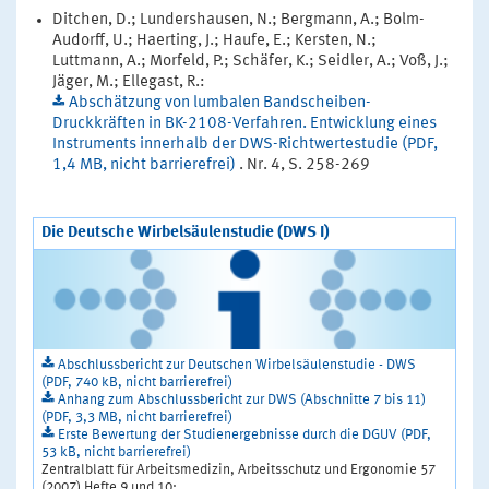
Ditchen, D.; Lundershausen, N.; Bergmann, A.; Bolm-
Audorff, U.; Haerting, J.; Haufe, E.; Kersten, N.;
Luttmann, A.; Morfeld, P.; Schäfer, K.; Seidler, A.; Voß, J.;
Jäger, M.; Ellegast, R.:
Abschätzung von lumbalen Bandscheiben-
Druckkräften in BK-2108-Verfahren. Entwicklung eines
Instruments innerhalb der DWS-Richtwertestudie (PDF,
1,4 MB, nicht barrierefrei)
. Nr. 4, S. 258-269
Die Deutsche Wirbelsäulenstudie (DWS I)
Abschlussbericht zur Deutschen Wirbelsäulenstudie - DWS
(PDF, 740 kB, nicht barrierefrei)
Anhang zum Abschlussbericht zur DWS (Abschnitte 7 bis 11)
(PDF, 3,3 MB, nicht barrierefrei)
Erste Bewertung der Studienergebnisse durch die DGUV (PDF,
53 kB, nicht barrierefrei)
Zentralblatt für Arbeitsmedizin, Arbeitsschutz und Ergonomie 57
(2007) Hefte 9 und 10: