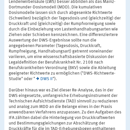
Lendenwirbelsäule (LWS) besser abbilden als das Mainz-
Dortmunder-Dosismodell (MDD). Die kumulativen
Dosismodelle lassen sich durch abgesenkte Richtwerte
(Schwellen) bezüglich der Tagesdosis und (gleichzeitig) der
Druckkraft und (gleichzeitig) der Rumpfvorneigung sowie
durch die Einbeziehung von Lastenhandhabungsarten wie
Ziehen oder Schieben kennzeichnen. Eine differenziertere
Auswertung der DWS-Ergebnisse sollte nun die
angegebenen Parameter (Tagesdosis, Druckkraft,
Rumpfneigung, Handhabungsart) getrennt voneinander
variieren, um eine wissenschaftsbasierte Diskussion der
Legaldefinition der Berufskrankheit Nr. 2108 nach
Berufskrankheiten-Verordnung (BKV) sowie die Ableitung
geeigneter Richtwerte zu ermöglichen ("DWS-Richtwerte-
Studie" oder "
DWS II
").
Darüber hinaus war es Ziel dieser Re-Analyse, das in der
DWS eingesetzte, umfangreiche Erhebungsinstrument der
Technischen Aufsichtsdienste (TAD) sinnvoll zu reduzieren
und analog zum MDD an die Belange eines in der Praxis
anwendbaren Verfahrens anzupassen. Zu den Aufgaben des
IFA zählten dabei die Hinterlegung von Druckkraftwerten
und Bestimmungsgleichungen zur Abschätzung der
Druckkräfte für die im TAD-Erhebungsbogen enthaltenen