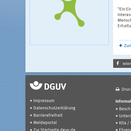
"Ein Ei
Interes
Mensch
Erhalt
Zur
teile
Druc
Impressum
Informat
Datenschutzerklärung
Beschä
Barrierefreiheit
Unter
Meldeportal
Kita /
Zur Startseite dguv.de
Ehren