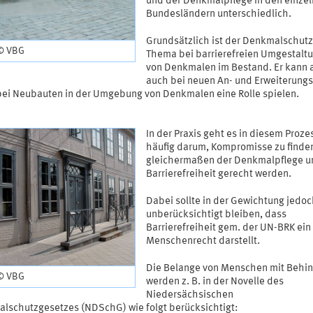
und der Denkmalpflege in den einze
Bundesländern unterschiedlich.
Grundsätzlich ist der Denkmalschutz
 © VBG
Thema bei barrierefreien Umgestalt
von Denkmalen im Bestand. Er kann 
auch bei neuen An- und Erweiterung
bei Neubauten in der Umgebung von Denkmalen eine Rolle spielen.
In der Praxis geht es in diesem Proze
häufig darum, Kompromisse zu finden
gleichermaßen der Denkmalpflege u
Barrierefreiheit gerecht werden.
Dabei sollte in der Gewichtung jedoc
unberücksichtigt bleiben, dass
Barrierefreiheit gem. der UN-BRK ein
Menschenrecht darstellt.
Die Belange von Menschen mit Behi
 © VBG
werden z. B. in der Novelle des
Niedersächsischen
lschutzgesetzes (NDSchG) wie folgt berücksichtigt: