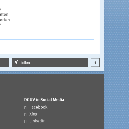
s
alten
erten
"
teilen
DGUV in Social Media
Facebook
Xing
LinkedIn