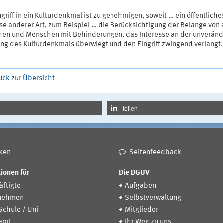
ngriff in ein Kulturdenkmal ist zu genehmigen, soweit … ein öffentliche
se anderer Art, zum Beispiel … die Berücksichtigung der Belange von 
en und Menschen mit Behinderungen, das Interesse an der unveränd
ung des Kulturdenkmals überwiegt und den Eingriff zwingend verlangt.
ück zur Übersicht
n
teilen
ken
Seitenfeedback
ionen für
Die DGUV
ftigte
Aufgaben
nehmen
Selbstverwaltung
 Schule / Uni
Mitglieder
amt
Ihr Weg zu uns