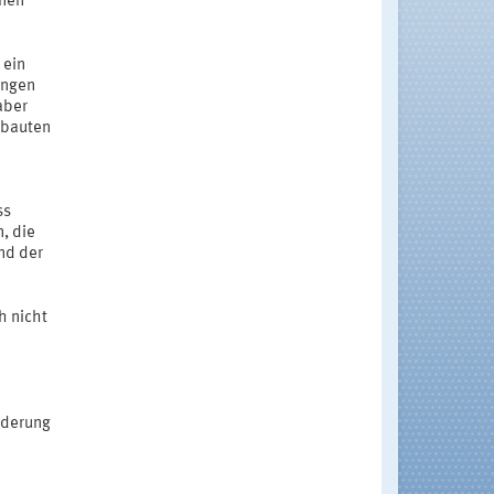
lnen
 ein
ungen
aber
sbauten
ss
, die
nd der
h nicht
nderung