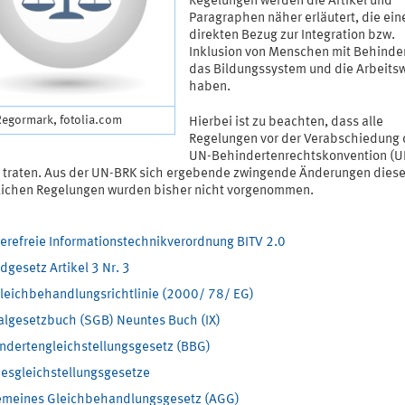
Regelungen werden die Artikel und
Paragraphen näher erläutert, die ein
direkten Bezug zur Integration bzw.
Inklusion von Menschen mit Behinde
das Bildungssystem und die Arbeitsw
haben.
Regormark, fotolia.com
Hierbei ist zu beachten, dass alle
Regelungen vor der Verabschiedung 
UN-Behindertenrechtskonvention (U
ft traten. Aus der UN-BRK sich ergebende zwingende Änderungen diese
lichen Regelungen wurden bisher nicht vorgenommen.
ierefreie Informationstechnikverordnung BITV 2.0
dgesetz Artikel 3 Nr. 3
leichbehandlungsrichtlinie (2000/ 78/ EG)
algesetzbuch (SGB) Neuntes Buch (IX)
ndertengleichstellungsgesetz (BBG)
esgleichstellungsgesetze
emeines Gleichbehandlungsgesetz (AGG)