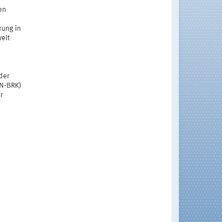
en
rung in
elt
der
N-BRK)
r