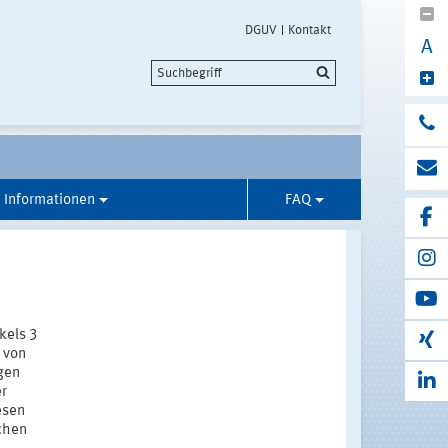
DGUV
Kontakt
A
 Informationen
FAQ
kels 3
 von
gen
er
esen
chen