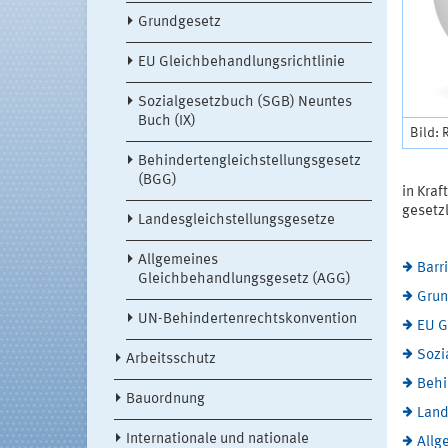
Grundgesetz
EU Gleichbehandlungsrichtlinie
Sozialgesetzbuch (SGB) Neuntes
Buch (IX)
Bild: 
Behindertengleichstellungsgesetz
(BGG)
in Kra
gesetz
Landesgleichstellungsgesetze
Allgemeines
Barr
Gleichbehandlungsgesetz (AGG)
Grun
UN-Behindertenrechtskonvention
EU G
Sozi
Arbeitsschutz
Behi
Bauordnung
Land
Internationale und nationale
Allg