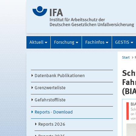
Aktuell
Forschung
Fachinfos
GESTIS
Start
Sch
Datenbank Publikationen
Fah
Grenzwerteliste
(BI
Gefahrstoffliste
Reports - Download
Reports 2026