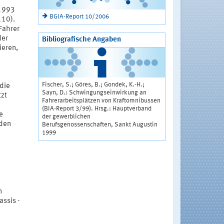
 1993
BGIA-Report 10/2006
110).
Fahrer
der
Bibliografische Angaben
ieren,
Fischer, S.; Göres, B.; Gondek, K.-H.;
 die
Sayn, D.: Schwingungseinwirkung an
tzt
Fahrerarbeitsplätzen von Kraftomnibussen
(BIA-Report 3/99). Hrsg.: Hauptverband
e
der gewerblichen
rden
Berufsgenossenschaften, Sankt Augustin
1999
1
n
ssis -