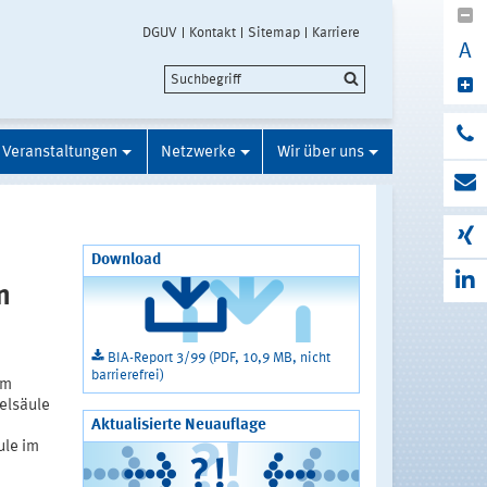
DGUV
Kontakt
Sitemap
Karriere
A
Veranstaltungen
Netzwerke
Wir über uns
Download
n
BIA-Report 3/99 (PDF, 10,9 MB, nicht
barrierefrei)
im
elsäule
Aktualisierte Neuauflage
ule im