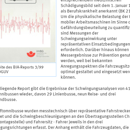
entsprechendem medizinischen
Schädigungsbild seit dem 1. Januar
als Berufskrankheit anerkannt (BK 2
Um die physikalische Belastung der 
mobiler Arbeitsmaschinen im Sinne 
Gefährdungsbeurteilung zu quantifiz
sind Messungen der
Schwingungseinwirkung unter
repräsentativen Einsatzbedingungen
erforderlich. Darüber hinaus können
Messergebnisse zur Prävention genu
werden, weil bei bekannten
Anregungsspektren die Fahrzeugsitz
eite des BIA-Reports 3/99
 DGUV
optimal gestaltet und eingesetzt we
können.
rliegende Report gibt die Ergebnisse der Schwingungsanalysen von 4
mnibussen wieder, davon 29 Linienbusse, neun Reise- und drei
ndbusse.
aftomnibusse wurden messtechnisch über repräsentative Fahrstrecke
tet und die Schwingbeschleunigungen an den Übertragungsstellen Cha
ontagestelle) und Fahrersitz - Fahrer jeweils in den drei
gungsrichtungen erfasst. Der Anhang enthält die Fahrzeugdaten, die