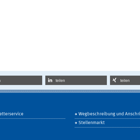
n
teilen
teilen
tterservice
Wegbeschreibung und Anschri
Stellenmarkt