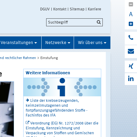
DGUV
Kontakt
Sitemap
Karriere
A
Veranstaltungen
Netzwerke
Wir über uns
und rechtlicher Rahmen
Einstufung
e
Weitere Informationen
Liste der krebserzeugenden,
keimzellmutagenen und
fortpflanzungsgefährdenden Stoffe -
Fachinfos des IFA
Verordnung (EG) Nr. 1272/2008 über die
Einstufung, Kennzeichnung und
Verpackung von Stoffen und Gemischen