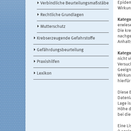
Epidem
Verbindliche Beurteilungsmaßstäbe
Wirkun
Rechtliche Grundlagen
Katego
erwies
Mutterschutz
Die kr
nachge
Krebserzeugende Gefahrstoffe
Anhalt
Gefährdungsbeurteilung
Katego
nicht 
Praxishilfen
Versuc
Geeign
Lexikon
Wirkun
hierfür
Diese E
Datenl
Lage i
Höhe d
bei die
Eine Li