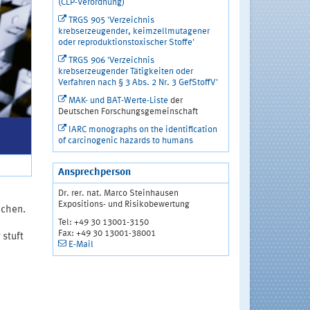
(CLP-Verordnung)
TRGS 905 'Verzeichnis
krebserzeugender, keimzellmutagener
oder reproduktionstoxischer Stoffe'
TRGS 906 'Verzeichnis
krebserzeugender Tätigkeiten oder
Verfahren nach § 3 Abs. 2 Nr. 3 GefStoffV'
MAK- und BAT-Werte-Liste
der
Deutschen Forschungsgemeinschaft
IARC monographs on the identification
of carcinogenic hazards to humans
Ansprechperson
Dr. rer. nat. Marco Steinhausen
Expositions- und Risikobewertung
achen.
Tel: +49 30 13001-3150
Fax: +49 30 13001-38001
stuft
E-Mail