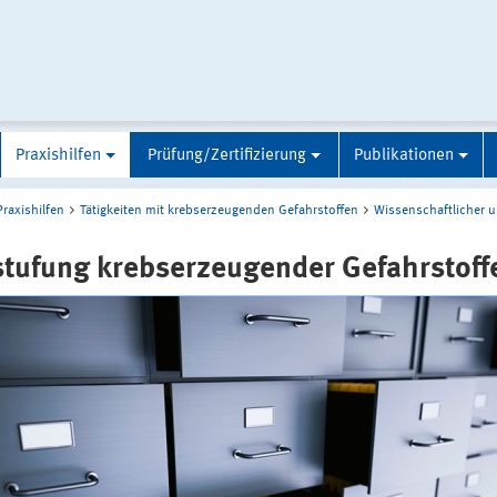
Praxishilfen
Prüfung/Zertifizierung
Publikationen
Praxishilfen
Tätigkeiten mit krebserzeugenden Gefahrstoffen
Wissenschaftlicher 
stufung krebserzeugender Gefahrstoff