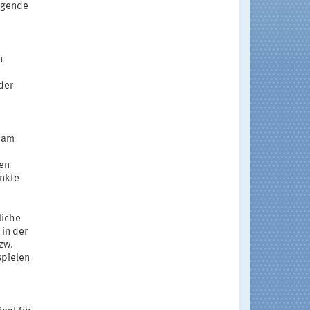
ugende
n
der
g am
en
unkte
liche
in der
zw.
spielen