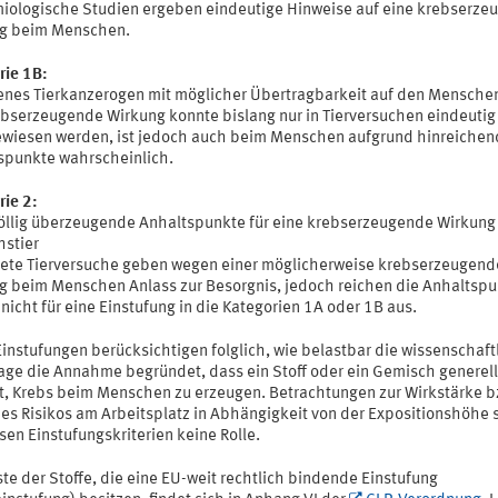
iologische Studien ergeben eindeutige Hinweise auf eine krebserze
g beim Menschen.
rie 1B:
enes Tierkanzerogen mit möglicher Übertragbarkeit auf den Mensche
ebserzeugende Wirkung konnte bislang nur in Tierversuchen eindeutig
wiesen werden, ist jedoch auch beim Menschen aufgrund hinreichen
spunkte wahrscheinlich.
rie 2:
völlig überzeugende Anhaltspunkte für eine krebserzeugende Wirkun
hstier
ete Tierversuche geben wegen einer möglicherweise krebserzeugend
g beim Menschen Anlass zur Besorgnis, jedoch reichen die Anhaltsp
 nicht für eine Einstufung in die Kategorien 1A oder 1B aus.
instufungen berücksichtigen folglich, wie belastbar die wissenschaft
age die Annahme begründet, dass ein Stoff oder ein Gemisch generell 
st, Krebs beim Menschen zu erzeugen. Betrachtungen zur Wirkstärke b
es Risikos am Arbeitsplatz in Abhängigkeit von der Expositionshöhe 
sen Einstufungskriterien keine Rolle.
ste der Stoffe, die eine EU-weit rechtlich bindende Einstufung