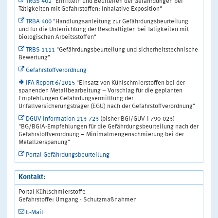
TRGS 402
"Ermitteln und Beurteilen der Gefährdungen bei
Tätigkeiten mit Gefahrstoffen: Inhalative Exposition"
TRBA 400
"Handlungsanleitung zur Gefährdungsbeurteilung
und für die Unterrichtung der Beschäftigten bei Tätigkeiten mit
biologischen Arbeitsstoffen"
TRBS 1111
"Gefährdungsbeurteilung und sicherheitstechnische
Bewertung"
Gefahrstoffverordnung
IFA Report 6/2015
"Einsatz von Kühlschmierstoffen bei der
spanenden Metallbearbeitung – Vorschlag für die geplanten
Empfehlungen Gefährdungsermittlung der
Unfallversicherungsträger (EGU) nach der Gefahrstoffverordnung"
DGUV Information 213-723
(bisher BGI/GUV-I 790-023)
"BG/BGIA-Empfehlungen für die Gefährdungsbeurteilung nach der
Gefahrstoffverordnung – Minimalmengenschmierung bei der
Metallzerspanung"
Portal Gefährdungsbeurteilung
Kontakt:
Portal Kühlschmierstoffe
Gefahrstoffe: Umgang - Schutzmaßnahmen
E-Mail