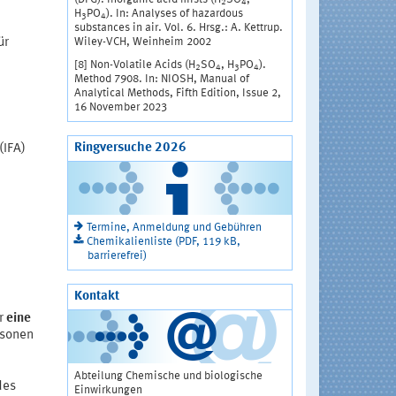
2
4
H
PO
). In: Analyses of hazardous
3
4
substances in air. Vol. 6. Hrsg.: A. Kettrup.
Wiley-VCH, Weinheim 2002
ür
[8] Non-Volatile Acids (H
SO
, H
PO
).
2
4
3
4
Method 7908. In: NIOSH, Manual of
Analytical Methods, Fifth Edition, Issue 2,
16 November 2023
Ringversuche 2026
(IFA)
Termine, Anmeldung und Gebühren
Chemikalienliste (PDF, 119 kB,
barrierefrei)
Kontakt
ür
eine
rsonen
Abteilung Chemische und biologische
des
Einwirkungen