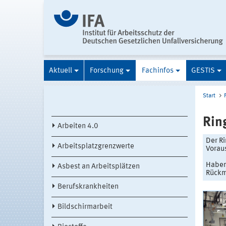
Aktuell
Forschung
Fachinfos
GESTIS
Start
Rin
Arbeiten 4.0
Der Ri
Arbeitsplatzgrenzwerte
Vorau
Haben
Asbest an Arbeitsplätzen
Rückm
Berufskrankheiten
Bildschirmarbeit