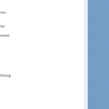
enen
rter
mmelt.
slösung