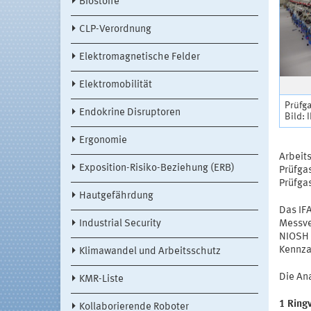
Biostoffe
CLP-Verordnung
Elektromagnetische Felder
Elektromobilität
Prüfga
Endokrine Disruptoren
Bild: 
Ergonomie
Arbeits
Exposition-Risiko-Beziehung (ERB)
Prüfga
Prüfga
Hautgefährdung
Das IF
Industrial Security
Messve
NIOSH [
Kennza
Klimawandel und Arbeitsschutz
Die An
KMR-Liste
1 Ring
Kollaborierende Roboter