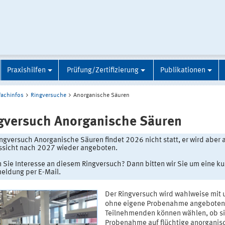
Praxishilfen
Prüfung/Zertifizierung
Publikationen
Fachinfos
Ringversuche
Anorganische Säuren
gversuch Anorganische Säuren
ngversuch Anorganische Säuren findet 2026 nicht statt, er wird aber a
ssicht nach 2027 wieder angeboten.
 Sie Interesse an diesem Ringversuch? Dann bitten wir Sie um eine ku
eldung per E-Mail.
Der Ringversuch wird wahlweise mit 
ohne eigene Probenahme angeboten
Teilnehmenden können wählen, ob si
Probenahme auf flüchtige anorganis