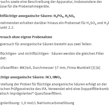
rsuchs sowie eine Beschreibung der Apparatur, insbesondere der
üsse für die Probenahmegeräte.
chtflüchtige anorganische Säuren: H
PO
, H
SO
3
4
2
4
ilnehmenden erhalten darüber hinaus ein Probenset für H
SO
und H
2
4
3
unkt 2.2.
versuch ohne eigene Probenahme
ngversuch für anorganische Säuren besteht aus zwei Teilen:
 flüchtigen- und nichtflüchtigen - Säuren werden die gleichen Filter
det:
zfaserfilter: MK360, Durchmesser 37 mm, Firma Munktell [3] [6]
üchtige anorganische Säuren: HCI, HNO
3
stellung der Proben für flüchtige anorganische Säuren erfolgt an der
schen Prüfgasstrecke des IFA. Verwendet wird eine Doppelfilterkomb
alisch imprägnierten* Quarzfaserfiltern.
ägnierlösung: 1,0 mol/L Natriumcarbonatlösung