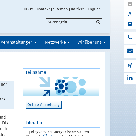
DGUV
Kontakt
Sitemap
Karriere
English
A
Veranstaltungen
Netzwerke
Wir über uns
Teilnahme
ller
rze
Online-Anmeldung
und
Literatur
. Die
e die
[1] Ringversuch Anorganische Säuren
che