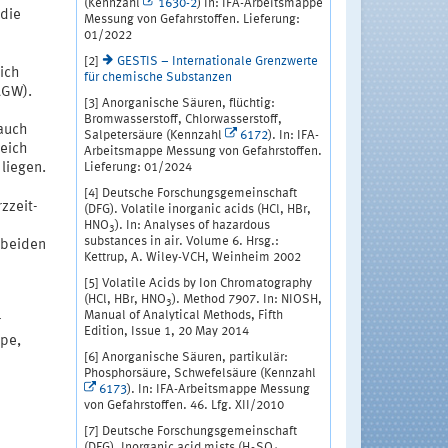
(Kennzahl
1630-2
) In: IFA-Arbeitsmappe
 die
Messung von Gefahrstoffen. Lieferung:
01/2022
[2]
GESTIS – Internationale Grenzwerte
sich
für chemische Substanzen
AGW).
[3] Anorganische Säuren, flüchtig:
Bromwasserstoff, Chlorwasserstoff,
 auch
Salpetersäure (Kennzahl
6172
). In: IFA-
reich
Arbeitsmappe Messung von Gefahrstoffen.
Lieferung: 01/2024
liegen.
[4] Deutsche Forschungsgemeinschaft
rzzeit-
(DFG). Volatile inorganic acids (HCl, HBr,
HNO
). In: Analyses of hazardous
3
substances in air. Volume 6. Hrsg.:
 beiden
Kettrup, A. Wiley-VCH, Weinheim 2002
[5] Volatile Acids by Ion Chromatography
(HCl, HBr, HNO
). Method 7907. In: NIOSH,
3
Manual of Analytical Methods, Fifth
r
Edition, Issue 1, 20 May 2014
ppe,
[6] Anorganische Säuren, partikulär:
Phosphorsäure, Schwefelsäure (Kennzahl
6173
). In: IFA-Arbeitsmappe Messung
von Gefahrstoffen. 46. Lfg. XII/2010
[7] Deutsche Forschungsgemeinschaft
(DFG). Inorganic acid mists (H
SO
,