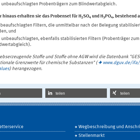
 unbeaufschlagten Probenträgern zum Blindwertabgleich.
 hinaus erhalten sie das Probenset für H
SO
und H
PO
, bestehend 
2
4
3
4
 beaufschlagten Filtern, die unmittelbar nach der Belegung stabilisier
den, und
 unbeaufschlagten, ebenfalls stabilisierten Filtern (Probenträger zum
dwertabgleich).
rebserzeugende Stoffe und Stoffe ohne AGW wird die Datenbank "GEST
ationale Grenzwerte für chemische Substanzen" (
www.dguv.de/ifa/
alues
) herangezogen.
n
teilen
teilen
tterservice
Wegbeschreibung und Anschri
Stellenmarkt