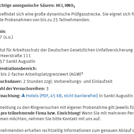
üchtige anorganische Säuren: HCI, HNO
3
befindet sich eine große dynamische Prüfgasstrecke. Sie eignet sich f
ele Probenahmen von bis zu 25 Teilnehmenden.
in:
 (s.o.)
itut für Arbeitsschutz der Deutschen Gesetzlichen Unfallversicherung 
 Heerstraße 111
57 Sankt Augustin
entrationsbereich:
1
 bis 2-facher Arbeitsplatzgrenzwert (AGW)
suchsdauer:
2 Stunden zzgl. Vorbereitungs- und Einlaufzeit
hl der Versuchsreihen:
3
rnachtung:
Hotels (PDF, 45 kB, nicht barrierefrei)
in Sankt Augustin
meldung zu den Ringversuchen mit eigener Probenahme gilt jeweils f
 pro teilnehmende Firma bzw. Einrichtung!
Wenn Sie mit mehreren Pe
hmen möchten, nehmen Sie bitte Kontakt mit uns auf.
ilnehmenden erhalten rechtzeitig Informationen zum genauen Ablauf 