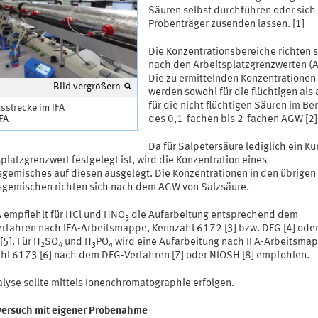
Säuren selbst durchführen oder sich
Probenträger zusenden lassen. [1]
Die Konzentrationsbereiche richten 
nach den Arbeitsplatzgrenzwerten (
Die zu ermittelnden Konzentrationen
Bild vergrößern
werden sowohl für die flüchtigen als
für die nicht flüchtigen Säuren im Be
sstrecke im IFA
IFA
des 0,1-fachen bis 2-fachen AGW [2] 
Da für Salpetersäure lediglich ein Ku
platzgrenzwert festgelegt ist, wird die Konzentration eines
sgemisches auf diesen ausgelegt. Die Konzentrationen in den übrigen
sgemischen richten sich nach dem AGW von Salzsäure.
A empfiehlt für HCl und HNO
die Aufarbeitung entsprechend dem
3
rfahren nach IFA-Arbeitsmappe, Kennzahl 6172 [3] bzw. DFG [4] ode
5]. Für H
SO
und H
PO
wird eine Aufarbeitung nach IFA-Arbeitsma
2
4
3
4
hl 6173 [6] nach dem DFG-Verfahren [7] oder NIOSH [8] empfohlen.
alyse sollte mittels Ionenchromatographie erfolgen.
versuch mit eigener Probenahme