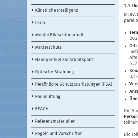
1.1 Fl
Künstliche Intelligenz
Im IFA 
parall
Lärm
Term
Mobile Bildschirmarbeit
2027
Ort:
Mutterschutz
Inst
Alte
Nanopartikel am Arbeitsplatz
537
Konz
Optische Strahlung
0,1-
Ver
Persönliche Schutzausrüstungen (PSA)
Anza
Raumlüftung
Übe
REACH
Die An
Person
Referenzmaterialien
teilne
Regeln und Vorschriften
Die Te