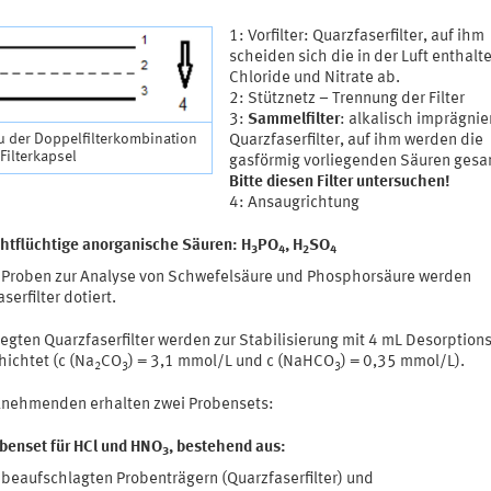
1: Vorfilter: Quarzfaserfilter, auf ihm
scheiden sich die in der Luft enthalt
Chloride und Nitrate ab.
2: Stütznetz – Trennung der Filter
3:
Sammelfilter
: alkalisch imprägnie
u der Doppelfilterkombination
Quarzfaserfilter, auf ihm werden die
 Filterkapsel
gasförmig vorliegenden Säuren gesa
Bitte diesen Filter untersuchen!
4: Ansaugrichtung
chtflüchtige anorganische Säuren: H
PO
, H
SO
3
4
2
4
e Proben zur Analyse von Schwefelsäure und Phosphorsäure werden
serfilter dotiert.
egten Quarzfaserfilter werden zur Stabilisierung mit 4 mL Desorption
hichtet (c (Na
CO
) = 3,1 mmol/L und c (NaHCO
) = 0,35 mmol/L).
2
3
3
ilnehmenden erhalten zwei Probensets:
obenset für HCl und HNO
, bestehend aus:
3
 beaufschlagten Probenträgern (Quarzfaserfilter) und