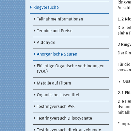
Ringve
Ringversuche
Anschl
Teilnahmeinformationen
1.2 Ni
Die Te
Termine und Preise
siehe P
Aldehyde
2 Ring
Der Ri
Anorganische Säuren
Für die
Flüchtige Organische Verbindungen
verwen
(VOC)
Quar
Metalle auf Filtern
2.1 Fl
Organische Lösemittel
Die Her
Testringversuch PAK
dynami
mit alk
Testringversuch Diisocyanate
* Impr
Testringversuch direktanzeigende