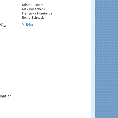
Krista Gusbeth
Max Hasenbeck
Franziska Nürnberger
Ronja Schneck
E-Mail
PO
,
4
ination