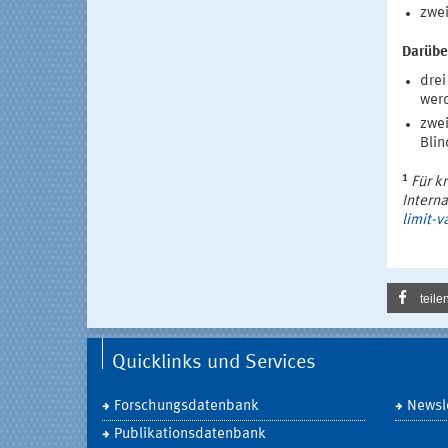
zwei
Darüber
drei
wer
zwei
Blin
1
Für k
Intern
limit-v
teile
Quicklinks und Services
Forschungsdatenbank
Newsle
Publikationsdatenbank