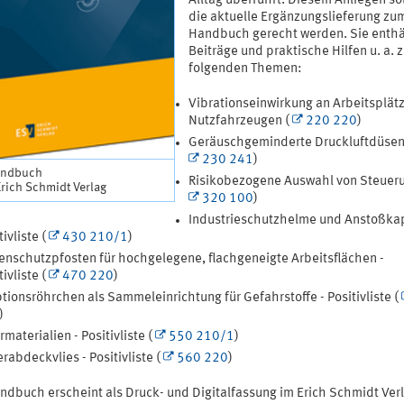
Alltag überführt. Diesem Anliegen so
die aktuelle Ergänzungslieferung zum
Handbuch gerecht werden. Sie enthä
Beiträge und praktische Hilfen u. a. 
folgenden Themen:
Vibrationseinwirkung an Arbeitsplät
Nutzfahrzeugen (
220 220
)
Geräuschgeminderte Druckluftdüsen
230 241
)
andbuch
Risikobezogene Auswahl von Steueru
Erich Schmidt Verlag
320 100
)
Industrieschutzhelme und Anstoßka
ivliste (
430 210/1
)
enschutzpfosten für hochgelegene, flachgeneigte Arbeitsflächen -
ivliste (
470 220
)
tionsröhrchen als Sammeleinrichtung für Gefahrstoffe - Positivliste (
)
ermaterialien - Positivliste (
550 210/1
)
rabdeckvlies - Positivliste (
560 220
)
ndbuch erscheint als Druck- und Digitalfassung im Erich Schmidt Verl