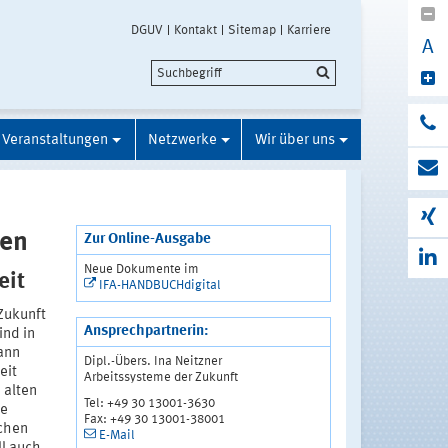
DGUV
Kontakt
Sitemap
Karriere
A
Veranstaltungen
Netzwerke
Wir über uns
nen
Zur Online-Ausgabe
Neue Dokumente im
eit
IFA-HANDBUCHdigital
Zukunft
Ansprechpartnerin:
ind in
kann
Dipl.-Übers. Ina Neitzner
eit
Arbeitssysteme der Zukunft
 alten
Tel: +49 30 13001-3630
le
Fax: +49 30 13001-38001
chen
E-Mail