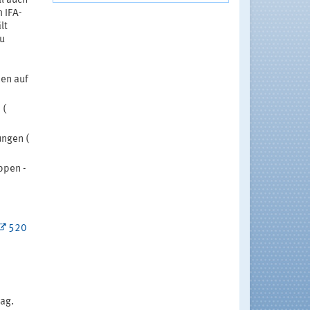
ll auch
 IFA-
lt
zu
zen auf
 (
ngen (
ppen -
520
ag.