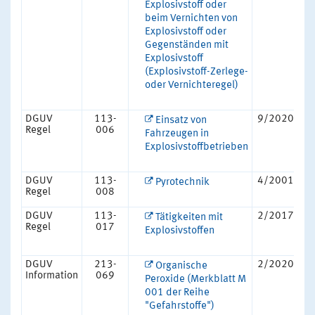
Explosivstoff oder
beim Vernichten von
Explosivstoff oder
Gegenständen mit
Explosivstoff
(Explosivstoff-Zerlege-
oder Vernichteregel)
DGUV
113-
9/2020
Einsatz von
Regel
006
Fahrzeugen in
Explosivstoffbetrieben
DGUV
113-
4/2001
Pyrotechnik
Regel
008
DGUV
113-
2/2017
Tätigkeiten mit
Regel
017
Explosivstoffen
DGUV
213-
2/2020
Organische
Information
069
Peroxide (Merkblatt M
001 der Reihe
"Gefahrstoffe")