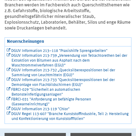
Branchen werden im Fachbereich auch Querschnittsthemen wie
z.B. Gefahrstoffe, biologische Arbeitsstoffe,
gesundheitsgefährlicher mineralischer Staub,
Explosionsschutz, Laboratorien, Behälter, Silos und enge Räume
sowie Druckanlagen behandelt.
Neuerscheinungen
DGUV Information 213–118 "Praxishilfe Sprengarbeiten"
DGUV Information 213-739 „Verwendung von Tetrachlorethen bei der
Extraktion von Bitumen aus Asphalt nach dem
Waschtrommelverfahren (EGU)“
DGUV Information 213-732 „Quecksilberexpositionen bei der
Sammlung von Leuchtmitteln (EGU)“
DGUV Information 213-733 "Quecksilberexpositionen bei der
Demontage von Flachbildschirmen (EGU)"
FBRCI-029 "Sicherheit an automatischen
Betonsteinfertigungsanlagen"
FBRCI-031 "Anforderung an befähigte Personen
(Gaswarneinrichtung)"
DGUV Information 213-119 "Chlor"
DGUV Regel 113-607 "Branche Kunststoffindustrie, Teil 2: Herstellung
und Konfektionierung von Kunststofffolien"