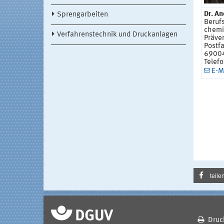
Dr. A
Sprengarbeiten
Beruf
chemi
Verfahrenstechnik und Druckanlagen
Präve
Postf
69004
Telef
E-M
teile
Druc