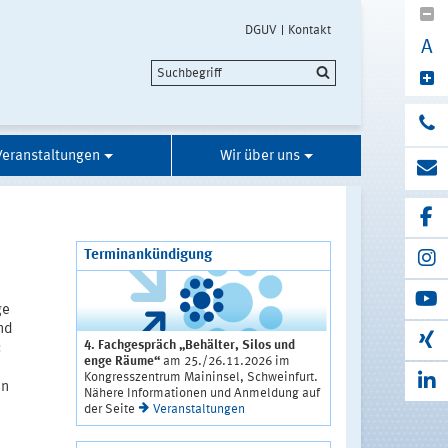
DGUV
Kontakt
A
Veranstaltungen
Wir über uns
Terminankündigung
ge
nd
4. Fachgespräch „Behälter, Silos und
:
enge Räume“
am 25./26.11.2026 im
Kongresszentrum Maininsel, Schweinfurt.
en
Nähere Informationen und Anmeldung auf
der Seite
Veranstaltungen