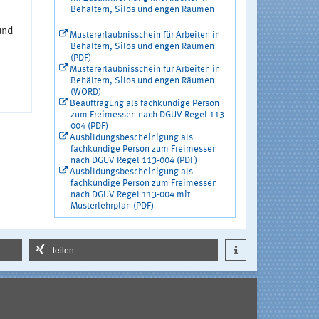
Behältern, Silos und engen Räumen
und
Mustererlaubnisschein für Arbeiten in
Behältern, Silos und engen Räumen
n
(PDF)
Mustererlaubnisschein für Arbeiten in
Behältern, Silos und engen Räumen
(WORD)
Beauftragung als fachkundige Person
zum Freimessen nach DGUV Regel 113-
004 (PDF)
Ausbildungsbescheinigung als
fachkundige Person zum Freimessen
nach DGUV Regel 113-004 (PDF)
Ausbildungsbescheinigung als
fachkundige Person zum Freimessen
nach DGUV Regel 113-004 mit
Musterlehrplan (PDF)
teilen