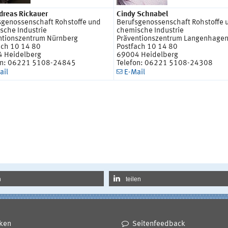
ndreas Rickauer
Cindy Schnabel
sgenossenschaft Rohstoffe und
Berufsgenossenschaft Rohstoffe 
sche Industrie
chemische Industrie
ntionszentrum Nürnberg
Präventionszentrum Langenhage
ach 10 14 80
Postfach 10 14 80
 Heidelberg
69004 Heidelberg
on: 06221 5108-24845
Telefon: 06221 5108-24308
ail
E-Mail
n
teilen
ken
Seitenfeedback