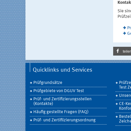
Kontak
Sie sin
Prüfze
Pr
G
teile
Quicklinks und Services
Prüfgrundsätze
Prüfz
Test Z
Prüfgebiete von DGUV Test
Unsere
Prüf- und Zertifizierungsstellen
(Kontakte)
CE-Ke
Konfor
Häufig gestellte Fragen (FAQ)
Bestel
Prüf- und Zertifiizierungsordnung
Zeich