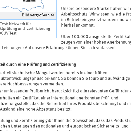
Unsere besondere Stärke haben wir 
Arbeitsschutz. Wir wissen, wie die P
Bild vergrößern
im Betrieb eingesetzt werden und wo
est: Netzwerk für
hierbei ankommt.
tprüfung und -zertifizierung
DGUV Test
Über 100.000 ausgestellte Zertifika
zeugen von einer hohen Anerkennun
r Leistungen: Auf unsere Erfahrung können Sie sich verlassen!
teil durch eine Prüfung und Zertifizierung
erheitstechnische Mängel werden bereits in einer frühen
uktentwicklungsphase erkannt. So können Sie teure und aufwändige
tere Nachbesserungen vermeiden.
r umfassender Prüfbericht berücksichtigt alle relevanten Gefährdun
erhalten ein Zertifikat einer international anerkannten Prüf- und
ifizierungsstelle, das die Sicherheit Ihres Produkts bescheinigt und im
Ausland eine hohe Akzeptanz besitzt.
üfung und Zertifizierung gibt Ihnen die Gewissheit, dass das Produkt 
schen Unterlagen den nationalen und europäischen Sicherheits- und