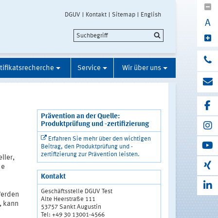
DGUV
Kontakt
Sitemap
English
A
tifikatsrecherche
Service
Wir über uns
Prävention an der Quelle:
Produktprüfung und -zertifizierung
Erfahren Sie mehr über den wichtigen
Beitrag, den Produktprüfung und -
zertifizierung zur Prävention leisten.
ller,
he
Kontakt
Geschäftsstelle DGUV Test
Werden
Alte Heerstraße 111
, kann
53757 Sankt Augustin
n
Tel: +49 30 13001-4566