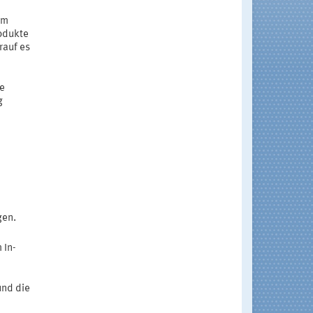
im
rodukte
rauf es
te
g
gen.
 In-
und die