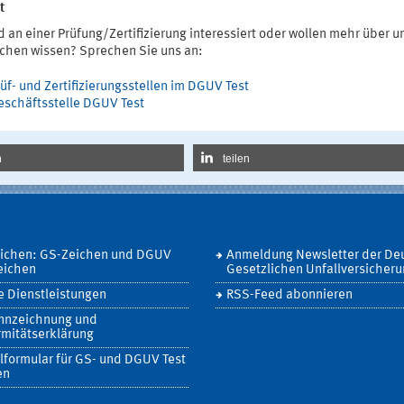
t
d an einer Prüfung/Zertifizierung interessiert oder wollen mehr über u
ichen wissen? Sprechen Sie uns an:
üf- und Zertifizierungsstellen im DGUV Test
eschäftsstelle DGUV Test
n
teilen
eichen: GS-Zeichen und DGUV
Anmeldung Newsletter der De
eichen
Gesetzlichen Unfallversicher
 Dienstleistungen
RSS-Feed abonnieren
nnzeichnung und
mitätserklärung
lformular für GS- und DGUV Test
en