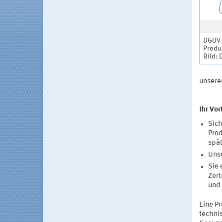
DGUV T
Produk
Bild: 
unsere
Ihr Vor
Sich
Prod
spä
Unse
Sie 
Zert
und 
Eine Pr
techni