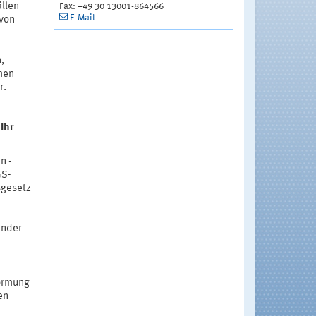
ällen
Fax: +49 30 13001-864566
E-Mail
 von
,
men
r.
Ihr
n -
GS-
sgesetz
ender
ormung
en