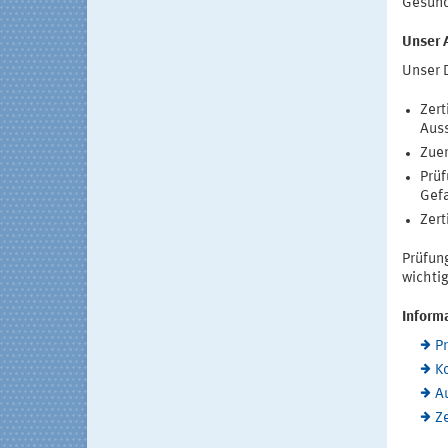
Gesund
Unser 
Unser 
Zert
Auss
Zuer
Prüf
Gefa
Zert
Prüfun
wichtig
Inform
P
K
A
Ze