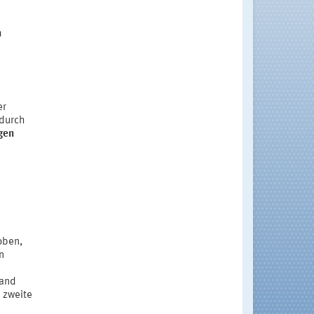
n
er
 durch
igen
oben,
n
wand
 zweite