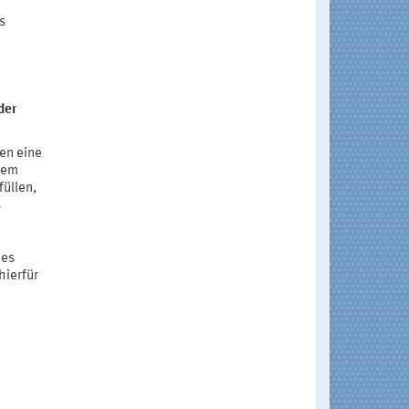
e
s
der
en eine
dem
üllen,
s
hes
hierfür