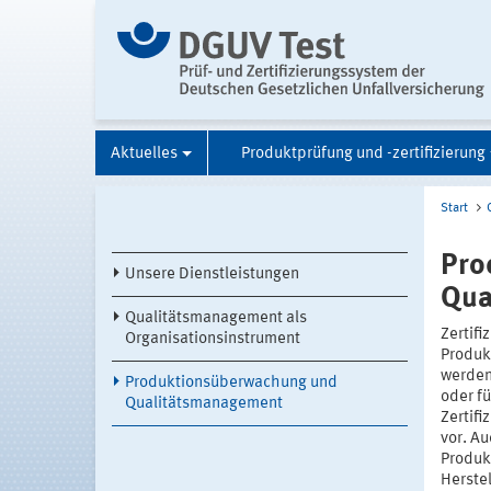
Aktuelles
Produktprüfung und -zertifizierung
Start
Pro
Unsere Dienstleistungen
Qua
Qualitätsmanagement als
Zertif
Organisationsinstrument
Produk
werden
Produktionsüberwachung und
oder f
Qualitätsmanagement
Zertif
vor. A
Produk
Herste