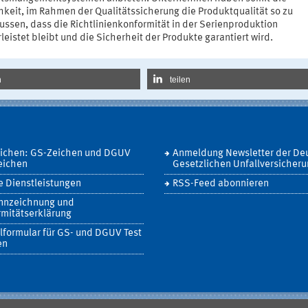
hkeit, im Rahmen der Qualitätssicherung die Produktqualität so zu
ussen, dass die Richtlinienkonformität in der Serienproduktion
eistet bleibt und die Sicherheit der Produkte garantiert wird.
n
teilen
eichen: GS-Zeichen und DGUV
Anmeldung Newsletter der De
eichen
Gesetzlichen Unfallversicher
 Dienstleistungen
RSS-Feed abonnieren
nnzeichnung und
mitätserklärung
lformular für GS- und DGUV Test
en