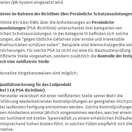
ziertes QM-System eingesetzt wird
teme im Rahmen der Richtlinie über Persönliche Schutzausrüstunge
chtlinie 89/686/EWG über die Anforderungen an
Persönliche
ausrüstungen
(PSA-Richtlinie) unterscheidet drei Kategorien von
ichen Schutzausrüstungen. In der Kategorie III befinden sich solche
tungen, die "gegen tödliche Gefahren oder ernste und irreversible
heitsschäden schützen sollen". Beispiele sind Atemschutzgeräte od
zsicherungen. Für solche PSA ist nicht nur eine EG-Baumusterprüfung
tifizierte Stelle vorgesehen, sondern zusätzlich die
Kontrolle der fert
ch eine notifizierte Stelle
.
lternative Vorgehensweisen sind möglich:
ualitätssicherung für das Endprodukt
ikel 11A PSA-Richtlinie)
Hersteller vereinbart mit einer notifizierten Stelle seiner Wahl die
hführung wiederkehrender Kontrollprüfungen an geeigneten Stichpr
der laufenden Fertigung entnommen werden. Solche Kontrollprüfunge
en mindestens einmal jährlich vorgenommen werden, was bei einem
ten Sortiment mit breiter Typenvielfalt zu einem erheblichen Prüfauf
entsprechend hohen Kosten führt. In solchen Füllen empfiehlt sich die
rnative.