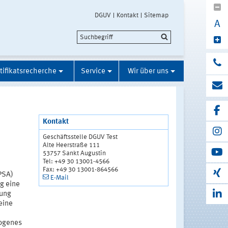
DGUV
Kontakt
Sitemap
A
tifikatsrecherche
Service
Wir über uns
Kontakt
Geschäftsstelle DGUV Test
Alte Heerstraße 111
53757 Sankt Augustin
Tel: +49 30 13001-4566
Fax: +49 30 13001-864566
PSA)
E-Mail
g eine
hung
eine
zogenes