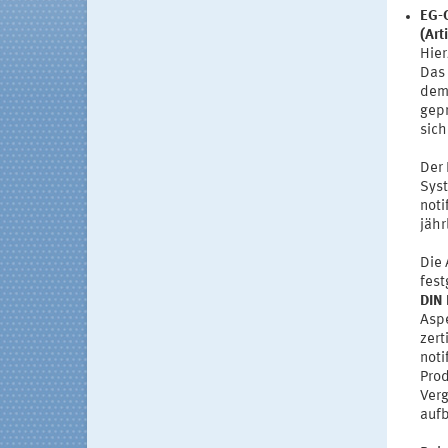
EG-
(Art
Hier
Das 
dem 
gepr
sich
Der 
Syst
noti
jähr
Die 
fest
DIN 
Aspe
zert
noti
Prod
Verg
aufb