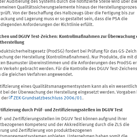
der Auditierung des Systems durch die notifizierte Stelle wird über di
emeinen Qualitätssicherungselemente hinaus der Herstellungsprozes
prüft. Von der Beschaffung des Halbzeugs über die Fertigung bis zur
ackung und Lagerung muss er so gestaltet sein, dass die PSA die
dlegenden Anforderungen der Richtlinie erfüllt.
chen und DGUV Test-Zeichen: Kontrollmaßnahmen zur Überwachung 
therstellung
oduktsicherheitsgesetz (ProdSG) fordert bei Prüfung für das GS-Zeich
chung der Herstellung (Kontrollmaßnahmen). Nur Produkte, die mit 
ten Baumuster übereinstimmen und die Anforderungen des ProdSG erf
 in Verkehr gebracht werden. Für die Kontrolle des DGUV Test-Zeichen
 die gleichen Verfahren angewendet.
rtifizierung eines Qualitätsmanagementsystem kann als ein wesentlic
t bei der Überwachung der Herstellung eingesetzt werden. Vorgaben 
t der
ZEK-Grundsatzbeschluss 2006/01
.
ifizierung durch Prüf- und Zertifizierungsstellen im DGUV Test
f- und Zertifizierungsstellen im DGUV Test können aufgrund ihrer
tbezogenen Kompetenz und der Akkreditierung durch die ZLS die
erung und Zertifizierung von produktbezogenen
ätsmangementsystemen anbieten. Unternehmen haben somit die