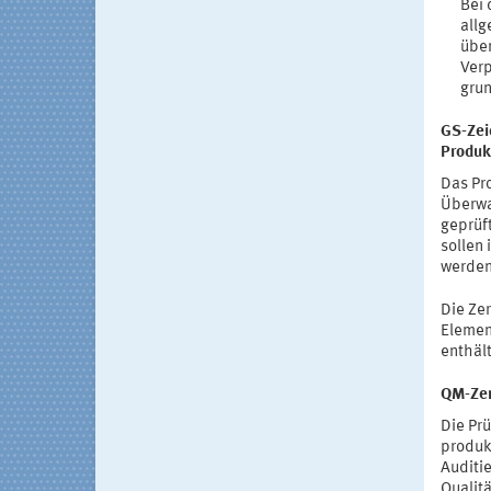
Bei 
allg
über
Verp
grun
GS-Zei
Produk
Das Pr
Überwa
geprüf
sollen
werden
Die Ze
Elemen
enthäl
QM-Zert
Die Prü
produk
Auditi
Qualit