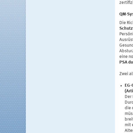
zertifi
QM-Sys
Die Ri
Schutz
Persönl
Ausrüs
Gesund
Abstur
eine no
PSA dur
Zwei a
EG-Q
(Art
Der 
Durc
die 
müss
brei
mit 
Alte