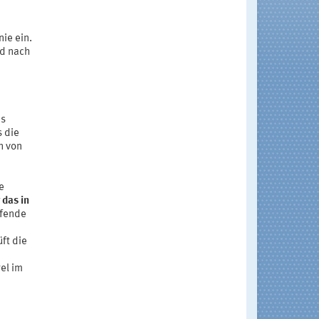
ie ein.
nd nach
es
 die
n von
e
das in
ffende
ft die
el im