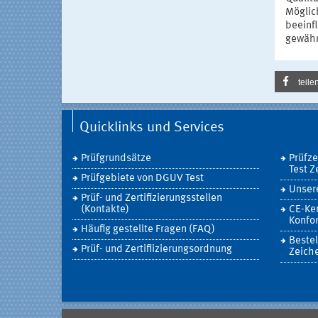
Möglic
beeinfl
gewährl
teile
Quicklinks und Services
Prüfgrundsätze
Prüfz
Test Z
Prüfgebiete von DGUV Test
Unsere
Prüf- und Zertifizierungsstellen
(Kontakte)
CE-Ke
Konfor
Häufig gestellte Fragen (FAQ)
Bestel
Prüf- und Zertifiizierungsordnung
Zeich