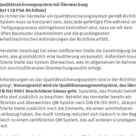
Qualitätssicherungssystem mit Überwachung
ikel 11B PSA-Richtlinie)
zu richtet der Hersteller ein Qualitätssicherungssystem gemäß Richtlin
System muss so konzipiert sein, dass jede gefertigte PSA während u
Fertigungsprozess dahingehend kontrolliert wird, dass sie mit dem
üften Baumuster übereinstimmt und die grundlegenden
erheitstechnischen Anforderungen der Richtlinie erfüllt.
Hersteller beantragt bei einer notifizierten Stelle die Genehmigung d
ems, was grundsätzlich eine Auditierung voraussetzt. Außerdem muss
fizierte Stelle das System überwachen, was im allgemeinen im Rahme
lich durchzuführenden Überwachungsaudits erfolgt.
Anforderungen an das Qualitätssicherungssystem sind in der Richtlini
gelegt.
Vorausgesetzt wird ein Qualitätsmanagementsystem, das über 
EN ISO 9001 beschriebene hinaus geht.
Spezielle, das Produkt betre
kte sind zusätzlich zu beachten. Betreibt der Hersteller bereits ein
ifiziertes und überwachtes QM-System nach DIN EN ISO 9001, überprü
fizierte Stelle zusätzlich noch die Elemente, die einen unmittelbaren
uktbezug haben. Der Audit-Umfang reduziert sich dadurch in der Reg
leich zu einem zertifizierten QM-System, das auf anderen Grundlagen
aut.