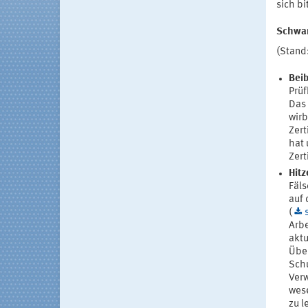
sich bi
Schwar
(Stand
Beib
Prüf
Das 
wirb
Zert
hat 
Zert
Hitz
Fäls
auf 
(
Arbe
aktu
Übe
Schu
Verw
wese
zu l