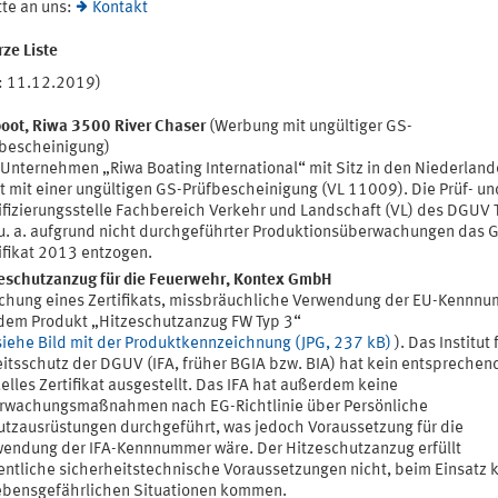
tte an uns:
Kontakt
ze Liste
: 11.12.2019)
oot, Riwa 3500 River Chaser
(Werbung mit ungültiger GS-
bescheinigung)
Unternehmen „Riwa Boating International“ mit Sitz in den Niederlan
t mit einer ungültigen GS-Prüfbescheinigung (VL 11009). Die Prüf- un
ifizierungsstelle Fachbereich Verkehr und Landschaft (VL) des DGUV 
u. a. aufgrund nicht durchgeführter Produktionsüberwachungen das 
ifikat 2013 entzogen.
eschutzanzug für die Feuerwehr, Kontex GmbH
chung eines Zertifikats, missbräuchliche Verwendung der EU-Kennn
dem Produkt „Hitzeschutzanzug FW Typ 3“
siehe Bild mit der Produktkennzeichnung (JPG, 237 kB)
). Das Institut 
itsschutz der DGUV (IFA, früher BGIA bzw. BIA) hat kein entsprechen
elles Zertifikat ausgestellt. Das IFA hat außerdem keine
rwachungsmaßnahmen nach EG-Richtlinie über Persönliche
tzausrüstungen durchgeführt, was jedoch Voraussetzung für die
endung der IFA-Kennnummer wäre. Der Hitzeschutzanzug erfüllt
ntliche sicherheitstechnische Voraussetzungen nicht, beim Einsatz 
ebensgefährlichen Situationen kommen.