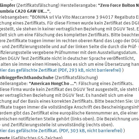
dämpfer
(Zertifikatsfälschung) Herstellerangabe:
"Zero Force Bolton N
Cumbria CA20 6AW UK..."
,
riebsangaben: “BONINA srl Via Vito Maccarrone 3 94017 Regalbuto E
chung eines Zertifikats. Für diese Firmen wurde kein Zertifikat des DG
estellt, sie stehen in keiner vertraglichen Beziehung mit DGUV Test. 
elt sich um eine Fälschung des kompletten Zertifikats. Bitte beachte
re Zertifikate tragen immer im rechten oberen Rand das Logo der DG
- und Zertifizierungsstelle und auf der linken Seite die durch die Prüf-
ifizierungsstelle vergebene Prüfnummer mit dem Ausstellungsdatum.
en DGUV Test Zertifikate nicht in deutscher Sprache veröffentlicht,
alten sie immer einen Hinweis, dass es sich um eine Übersetzung han
Hier das gefälschte Zertifikat (PDF, 293 kB, nicht barrierefrei)
)
allringgeflechthandschuhe
(Zertifikatsfälschung)
stellerangabe:
"American HongCho ..."
: Fälschung eines Zertifikats.
diese Firma wurde kein Zertifikat des DGUV Test ausgestellt, sie steht 
er vertraglichen Beziehung mit DGUV Test. Es handelt sich um eine
chung auf der Basis eines korrekten Zertifikats. Bitte beachten Sie: U
ifikate tragen immer die vollständige Anschrift des Bescheinigungsin
rdem gibt das Zertifikat eine europäische Kennnummer an, die einer
ienischen notifizierten Stelle gehört (links oben). Die Bezeichnung uns
- und Zertifizierungsstelle ist unvollständig (rechts oben).
Hier das gefälschte Zertifikat. (PDF, 303 kB, nicht barrierefrei)
)
gurte
(Gefälschtes GS-Zeichen)