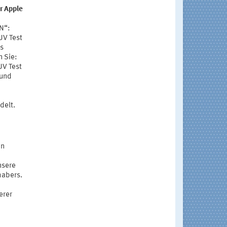
r Apple
N“:
UV Test
Es
n Sie:
UV Test
 und
delt.
in
nsere
habers.
erer