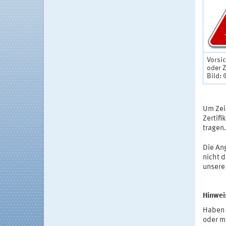
Vorsic
oder Z
Bild:
Um Zei
Zertif
tragen.
Die An
nicht d
unser
Hinwei
Haben 
oder m