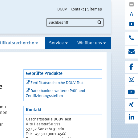
DGUV
Kontakt
Sitemap
A
tifikatsrecherche
Service
Wir über uns
Geprüfte Produkte
Zertifikatsrecherche DGUV Test
e
Datenbanken weiterer Prüf- und
Zertifizierungsstellen
nen
Kontakt
enen
Geschäftsstelle DGUV Test
Alte Heerstraße 111
er
53757 Sankt Augustin
Tel: +49 30 13001-4566