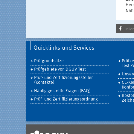
Hers
Nähe
teile
Quicklinks und Services
Prüfgrundsätze
Prüfz
Test Z
Prüfgebiete von DGUV Test
Unsere
Prüf- und Zertifizierungsstellen
(Kontakte)
CE-Ke
Konfor
Häufig gestellte Fragen (FAQ)
Bestel
Prüf- und Zertifiizierungsordnung
Zeich