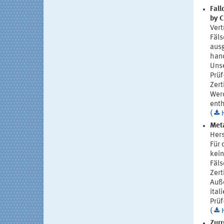
Fall
by 
Vert
Fäls
ausg
hand
Unse
Prüf
Zert
Werd
enth
(
Met
Her
Für 
kein
Fäls
Zert
Auße
ital
Prüf
(
Zurr