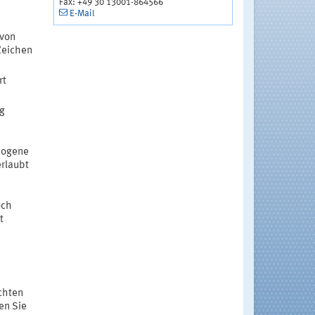
Fax: +49 30 13001-864566
E-Mail
 von
Zeichen
rt
ug
tzogene
erlaubt
och
t
chten
en Sie