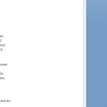
den
d
Test
GS-
ummer
für
des
kann es