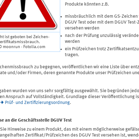
Produkte könnten z.B.
missbräuchlich mit dem GS-Zeichen
DGUV Test oder mit dem DGUV Test-
versehen werden
nach der Prüfung unzulässig verände
ht ist geboten bei Zeichen-
werden
ertifikatsmissbrauch.
 © moonrun - Fotolia.com
ein Prüfzeichen trotz Zertifikatsentz
tragen.
chenmissbrauch zu begegnen, veröffentlichen wir eine Liste über en
ikate und/oder Firmen, deren genannte Produkte unser Prüfzeichen un
gaben wurden von uns sehr sorgfältig ausgewählt. Sie begründen jed
en Anspruch auf Vollständigkeit. Grundlage dieser Veröffentlichung is
e
Prüf- und Zertifizierungsordnung
.
se an die Geschäftsstelle DGUV Test
Sie Hinweise zu einem Produkt, das mit einem möglicherweise gefäls
angelhaften Zertifikat/Prüfzeichen des DGUV Test versehen ist, wend