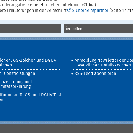
tellerangabe: keine, Hersteller unbekannt (
China
)
re Erläuterungen in der Zeitschrift
Sicherheitspartner
(Seite 14/1
n
teilen
eichen: GS-Zeichen und DGUV
Anmeldung Newsletter der De
eichen
Gesetzlichen Unfallversicher
 Dienstleistungen
RSS-Feed abonnieren
nnzeichnung und
mitätserklärung
lformular für GS- und DGUV Test
en