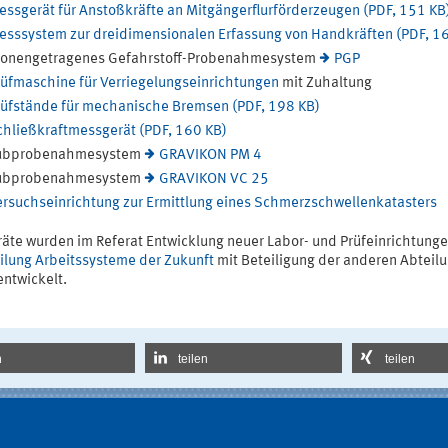
essgerät für Anstoßkräfte an Mitgängerflurförderzeugen (PDF, 151 KB
esssystem zur dreidimensionalen Erfassung von Handkräften (PDF, 1
sonengetragenes Gefahrstoff-Probenahmesystem
PGP
rüfmaschine für Verriegelungseinrichtungen
mit Zuhaltung
rüfstände für mechanische Bremsen (PDF, 198 KB)
chließkraftmessgerät (PDF, 160 KB)
ubprobenahmesystem
GRAVIKON PM 4
ubprobenahmesystem
GRAVIKON VC 25
ersuchseinrichtung zur Ermittlung eines Schmerzschwellenkatasters
räte wurden im Referat Entwicklung neuer Labor- und Prüfeinrichtunge
ilung Arbeitssysteme der Zukunft
mit Beteiligung der anderen Abteil
entwickelt.
n
teilen
teilen