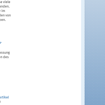
e viele
tanden.
r im
den von
ben.
w-
fassung
en des
Artikel
)