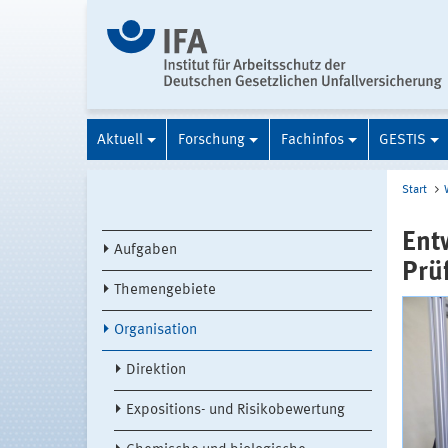
Aktuell
Forschung
Fachinfos
GESTIS
Start
Ent
Aufgaben
Prü
Themengebiete
Organisation
Direktion
Expositions- und Risikobewertung