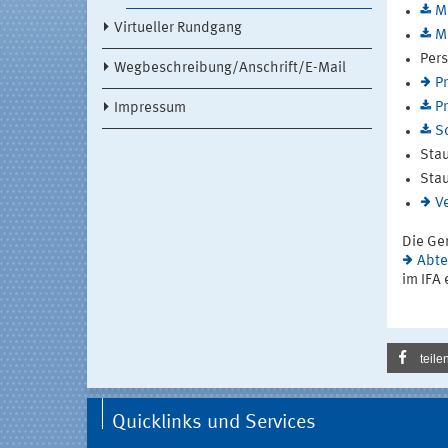
M
Virtueller Rundgang
M
Per
Wegbeschreibung/Anschrift/E-Mail
P
P
Impressum
S
Sta
Sta
V
Die Ge
Abte
im IFA 
teile
Quicklinks und Services