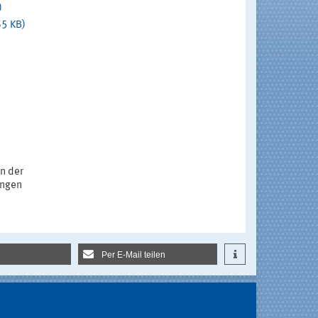
)
65 KB)
n der
ungen
Per E-Mail teilen