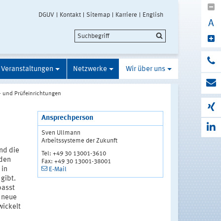
DGUV
Kontakt
Sitemap
Karriere
English
A
Veranstaltungen
Netzwerke
Wir über uns
- und Prüfeinrichtungen
Ansprechperson
Sven Ullmann
Arbeitssysteme der Zukunft
nd die
Tel: +49 30 13001-3610
rden
Fax: +49 30 13001-38001
 in
E-Mail
gibt.
passt
g neue
wickelt