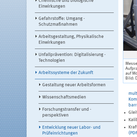
Chemische und biologische
Einwirkungen
Gefahrstoffe: Umgang -
Schutzmaßnahmen
Arbeitsgestaltung, Physikalische
Einwirkungen
Unfallprävention: Digitalisierung -
Technologien
Messei
Aufpra
Arbeitssysteme der Zukunft
auf M
Bild:
Gestaltung neuer Arbeitsformen
mult
Wissenschaftsmedien
Komm
barr
Forschungstransfer und -
Glei
perspektiven
Kali
Kraf
Entwicklung neuer Labor- und
(PDF
Prüfeinrichtungen