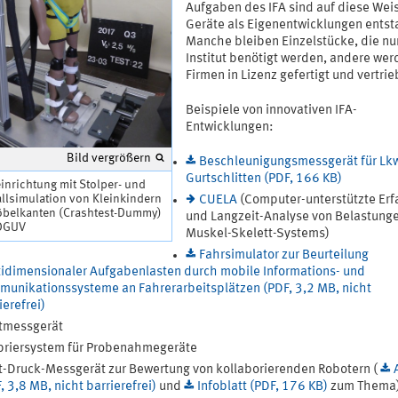
Aufgaben des IFA sind auf diese Weis
Geräte als Eigenentwicklungen ents
Manche bleiben Einzelstücke, die nu
Institut benötigt werden, andere wer
Firmen in Lizenz gefertigt und vertrie
Beispiele von innovativen IFA-
Entwicklungen:
Bild vergrößern
Beschleunigungsmessgerät für Lk
Gurtschlitten (PDF, 166 KB)
nrichtung mit Stolper- und
llsimulation von Kleinkindern
CUELA
(Computer-unterstützte Er
öbelkanten (Crashtest-Dummy)
und Langzeit-Analyse von Belastung
 DGUV
Muskel-Skelett-Systems)
Fahrsimulator zur Beurteilung
idimensionaler Aufgabenlasten durch mobile Informations- und
unikationssysteme an Fahrerarbeitsplätzen (PDF, 3,2 MB, nicht
ierefrei)
tmessgerät
briersystem für Probenahmegeräte
t-Druck-Messgerät zur Bewertung von kollaborierenden Robotern (
, 3,8 MB, nicht barrierefrei)
und
Infoblatt (PDF, 176 KB)
zum Thema