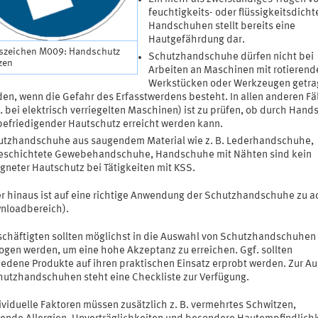
feuchtigkeits- oder flüssigkeitsdicht
Handschuhen stellt bereits eine
Hautgefährdung dar.
szeichen M009: Handschutz
Schutzhandschuhe dürfen nicht bei
zen
Arbeiten an Maschinen mit rotierend
Werkstücken oder Werkzeugen getr
en, wenn die Gefahr des Erfasstwerdens besteht. In allen anderen Fä
B. bei elektrisch verriegelten Maschinen) ist zu prüfen, ob durch Han
befriedigender Hautschutz erreicht werden kann.
utzhandschuhe aus saugendem Material wie z. B. Lederhandschuhe,
eschichtete Gewebehandschuhe, Handschuhe mit Nähten sind kein
gneter Hautschutz bei Tätigkeiten mit KSS.
r hinaus ist auf eine richtige Anwendung der Schutzhandschuhe zu a
wnloadbereich).
schäftigten sollten möglichst in die Auswahl von Schutzhandschuhen
ogen werden, um eine hohe Akzeptanz zu erreichen. Ggf. sollten
iedene Produkte auf ihren praktischen Einsatz erprobt werden. Zur A
hutzhandschuhen steht eine Checkliste zur Verfügung.
ividuelle Faktoren müssen zusätzlich z. B. vermehrtes Schwitzen,