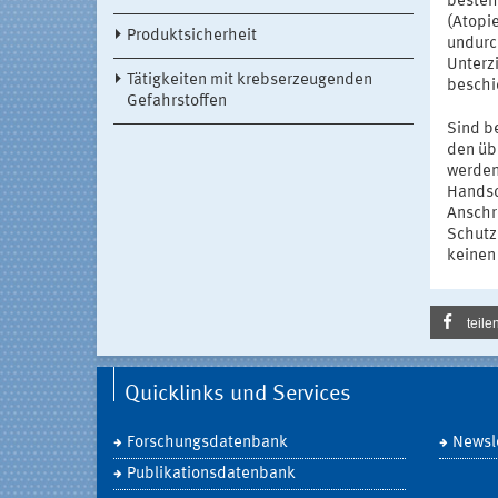
besteh
(Atopi
Produktsicherheit
undurc
Unterz
Tätigkeiten mit krebserzeugenden
beschi
Gefahrstoffen
Sind b
den üb
werden
Handsc
Anschr
Schutz
keinen
teile
Quicklinks und Services
Forschungsdatenbank
Newsle
Publikationsdatenbank