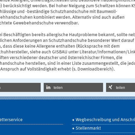
ende Allergien, Unverträglichkeiten und besondere Hautempfindlichk
e) berücksichtigt werden. Bei hoher Neigung zum Schwitzen können K
hlässige und -beständige Schutzhandschuhe mit Baumwoll-
iehhandschuhen kombiniert werden. Alternativ sind auch außen
chtete Gewebehandschuhe verwendbar.
ei Beschäftigten bereits allergische Hautprobleme bekannt, sollte ne
lichen Anforderungen an Schutzhandschuhe besonderer Wert darauf 
, dass diese keine Allergene enthalten (Rücksprache mit dem
huhhersteller, siehe auch GISBAU unter Literatur/Informationen/Link
iften verschiedener deutscher und österreichischer Firmen, die
handschuhe herstellen, sind in einer Liste zusammengestellt, die jed
 Anspruch auf Vollständigkeit erhebt (s. Downloadbereich).
n
teilen
teilen
tterservice
Wegbeschreibung und Anschri
Stellenmarkt