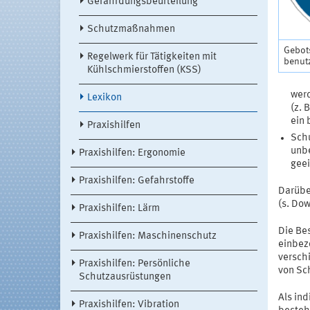
Gefährdungsbeurteilung
Schutzmaßnahmen
Gebot
Regelwerk für Tätigkeiten mit
benut
Kühlschmierstoffen (KSS)
werd
Lexikon
(z. 
ein 
Praxishilfen
Sch
unb
Praxishilfen: Ergonomie
geei
Praxishilfen: Gefahrstoffe
Darübe
(s. Do
Praxishilfen: Lärm
Die Be
Praxishilfen: Maschinenschutz
einbez
versch
Praxishilfen: Persönliche
von Sc
Schutzausrüstungen
Als ind
Praxishilfen: Vibration