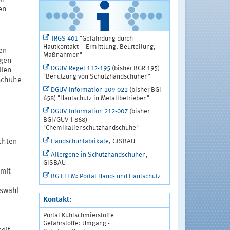
en
TRGS 401
"Gefährdung durch
Hautkontakt – Ermittlung, Beurteilung,
en
Maßnahmen"
agen
DGUV Regel 112-195
(bisher BGR 195)
llen
"Benutzung von Schutzhandschuhen"
dschuhe
DGUV Information 209-022
(bisher BGI
658) "Hautschutz in Metallbetrieben"
DGUV Information 212-007
(bisher
BGI/GUV-I 868)
"Chemikalienschutzhandschuhe"
Handschuhfabrikate
, GISBAU
chten
Allergene in Schutzhandschuhen
,
GISBAU
 mit
BG ETEM: Portal Hand- und Hautschutz
uswahl
Kontakt:
Portal Kühlschmierstoffe
Gefahrstoffe: Umgang -