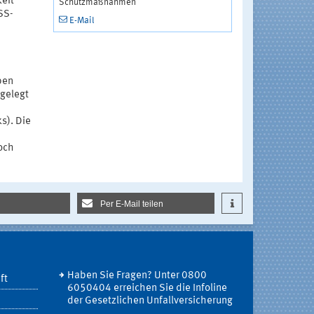
eit
Schutzmaßnahmen
SS-
E-Mail
ben
gelegt
s). Die
och
Per E-Mail teilen
Haben Sie Fragen? Unter 0800
ft
6050404 erreichen Sie die Infoline
der Gesetzlichen Unfallversicherung