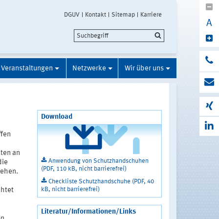
DGUV
Kontakt
Sitemap
Karriere
A
Veranstaltungen
Netzwerke
Wir über uns
Download
ffen
lten an
Anwendung von Schutzhandschuhen
die
(PDF, 110 kB, nicht barrierefrei)
tehen.
Checkliste Schutzhandschuhe (PDF, 40
kB, nicht barrierefrei)
htet
Literatur/Informationen/Links
on