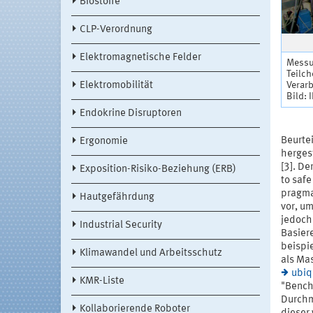
Biostoffe
CLP-Verordnung
Elektromagnetische Felder
Messu
Teilch
Elektromobilität
Verar
Bild: 
Endokrine Disruptoren
Beurtei
Ergonomie
herges
[3]. D
Exposition-Risiko-Beziehung (ERB)
to saf
pragma
Hautgefährdung
vor, u
jedoch
Industrial Security
Basier
beispi
Klimawandel und Arbeitsschutz
als Ma
ubiq
KMR-Liste
"Bench
Durchm
Kollaborierende Roboter