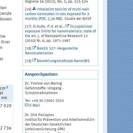
Hygiene 56 (2012), No. 5, pp. 515-524
kten
[16]
Inhalation toxicity of multi-wall
ebende
carbon nanotubes in rats exposed for 3
months (PDF, 2,36 MB)
. Studie der BASF
können
[17]
Schulte, P. A.
et al.:
Occupational
exposure limits for nanomaterials: state of
the art
. J. of Nanoparticle Research 12
ine
(2010) Nr. 6, pp. 1971-1987
 ihrer
en
[18]
BekGS 527: Hergestellte
Nanomaterialien
er
[19]
Beurteilungsmaßstab NanoGBS
Ansprechpartner:
Dr. Yvonne von Mering
-3
Gefahrstoffe: Umgang -
 cm
Schutzmaßnahmen
ei
 nm
Tel: +49 30 13001-3314
E-Mail
7 029
Dr. Dirk Pallapies
Institut für Prävention und Arbeitsmedizin
der Deutschen Gesetzlichen
2 736
Unfallversicherung (IPA)