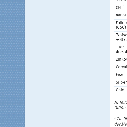
styrol
1
CNT
nano
Fuller
(C60)
Typis
A-Sta
Titan-
dioxi
Zinko
Cerox
Eisen
Silber
Gold
N: Tei
Größe 
1
Zur Il
der Mat