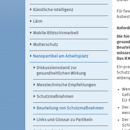
dieser
Künstliche Intelligenz
Für fas
Asbest
Lärm
Anford
Mobile Bildschirmarbeit
Die hie
gesund
Mutterschutz
Beurte
müssen
Nanopartikel am Arbeitsplatz
Das IF
Ein pr
Diskussionsstand zur
Schutz
gesundheitlichen Wirkung
widers
Messtechnische Empfehlungen
Wenn
Gefa
Schutzmaßnahmen
EU-M
Der 
Beurteilung von Schutzmaßnahmen
wer
Links und Glossar zu Partikeln
Der 
Schi