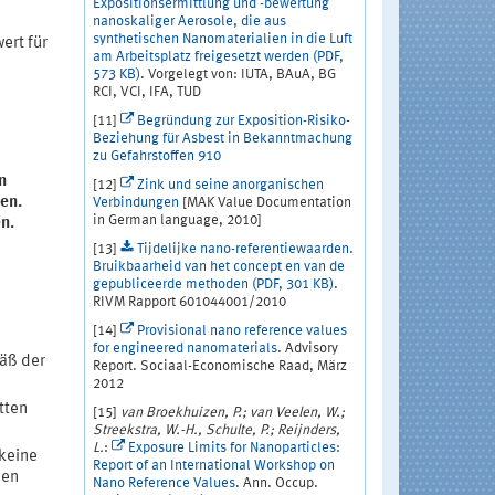
Expositionsermittlung und -bewertung
nanoskaliger Aerosole, die aus
synthetischen Nanomaterialien in die Luft
ert für
am Arbeitsplatz freigesetzt werden (PDF,
573 KB)
. Vorgelegt von: IUTA, BAuA, BG
RCI, VCI, IFA, TUD
[11]
Begründung zur Exposition-Risiko-
Beziehung für Asbest in Bekanntmachung
zu Gefahrstoffen 910
n
[12]
Zink und seine anorganischen
en.
Verbindungen
[MAK Value Documentation
in German language, 2010]
n.
[13]
Tijdelijke nano-referentiewaarden.
Bruikbaarheid van het concept en van de
gepubliceerde methoden (PDF, 301 KB)
.
RIVM Rapport 601044001/2010
[14]
Provisional nano reference values
for engineered nanomaterials
. Advisory
mäß der
Report. Sociaal-Economische Raad, März
2012
tten
[15]
van Broekhuizen, P.; van Veelen, W.;
Streekstra, W.-H., Schulte, P.; Reijnders,
L.
:
Exposure Limits for Nanoparticles:
 keine
Report of an International Workshop on
men
Nano Reference Values
. Ann. Occup.