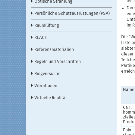
leic
Optische Strahlung
Der 
Persönliche Schutzausrüstungen (PSA)
ein
Unte
im R
Raumlüftung
Die "W
REACH
Liste p
siebten
Referenzmaterialien
dieser 
Teilch
Regeln und Vorschriften
Partik
erreic
Ringversuche
Vibrationen
Name
Virtuelle Realität
CNT,
komm
zielle
Produ
Poly-