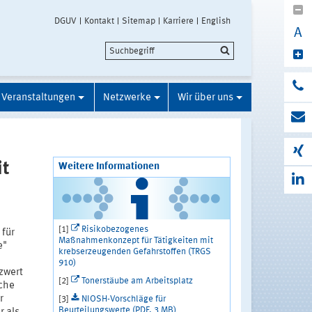
DGUV
Kontakt
Sitemap
Karriere
English
A
Veranstaltungen
Netzwerke
Wir über uns
it
Weitere Informationen
[1]
Risikobezogenes
 für
Maßnahmenkonzept für Tätigkeiten mit
e"
krebserzeugenden Gefahrstoffen (TRGS
910)
zwert
[2]
Tonerstäube am Arbeitsplatz
iche
r
[3]
NIOSH-Vorschläge für
Beurteilungswerte (PDF, 3 MB)