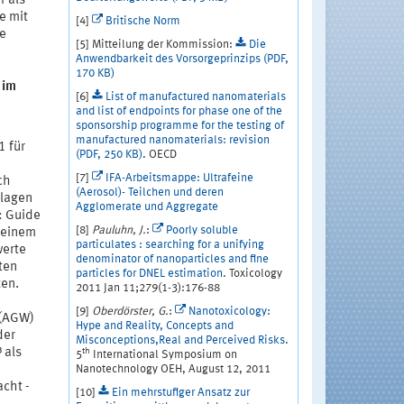
r als
e mit
[4]
Britische Norm
ie
[5] Mitteilung der Kommission:
Die
Anwendbarkeit des Vorsorgeprinzips (PDF,
170 KB)
 im
[6]
List of manufactured nanomaterials
and list of endpoints for phase one of the
sponsorship programme for the testing of
manufactured nanomaterials: revision
1 für
(PDF, 250 KB)
. OECD
[7]
IFA-Arbeitsmappe: Ultrafeine
ch
(Aerosol)- Teilchen und deren
hlagen
Agglomerate und Aggregate
: Guide
[8]
Pauluhn, J.
:
Poorly soluble
n einem
particulates : searching for a unifying
werte
denominator of nanoparticles and fine
ten
particles for DNEL estimation
. Toxicology
ten.
2011 Jan 11;279(1-3):176-88
[9]
Oberdörster, G.
:
Nanotoxicology:
 (AGW)
Hype and Reality, Concepts and
der
Misconceptions,Real and Perceived Risks
.
 als
th
5
International Symposium on
Nanotechnology OEH, August 12, 2011
cht -
[10]
Ein mehrstufiger Ansatz zur