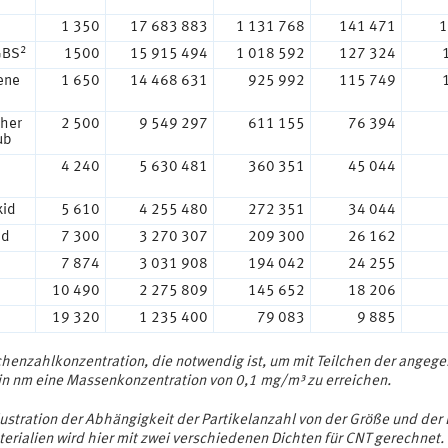
1 350
17 683 883
1 131 768
141 471
1
2
GBS
1500
15 915 494
1 018 592
127 324
ene
1 650
14 468 631
925 992
115 749
cher
2 500
9 549 297
611 155
76 394
ub
4 240
5 630 481
360 351
45 044
d
xid
5 610
4 255 480
272 351
34 044
id
7 300
3 270 307
209 300
26 162
7 874
3 031 908
194 042
24 255
10 490
2 275 809
145 652
18 206
19 320
1 235 400
79 083
9 885
lchenzahlkonzentration, die notwendig ist, um mit Teilchen der angeg
in nm eine Massenkonzentration von 0,1 mg/m³ zu erreichen.
lustration der Abhängigkeit der Partikelanzahl von der Größe und der 
erialien wird hier mit zwei verschiedenen Dichten für CNT gerechnet.