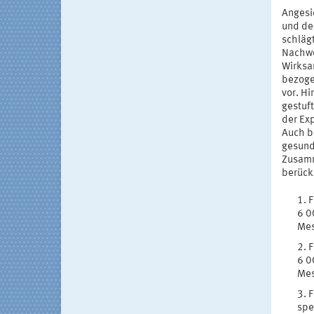
Angesi
und de
schläg
Nachwe
Wirksa
bezoge
vor. H
gestuft
der Ex
Auch be
gesund
Zusamm
berück
F
6 0
Mes
F
6 0
Mes
F
spe