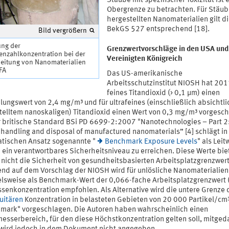
Stäube mit spezifischer Toxizität ist e
Obergrenze zu betrachten. Für Stäub
hergestellten Nanomaterialien gilt d
BekGS 527 entsprechend [18].
Bild vergrößern
ng der
Grenzwertvorschläge in den USA und
enzahlkonzentration bei der
Vereinigten Königreich
beitung von Nanomaterialien
IFA
Das US-amerikanische
Arbeitsschutzinstitut NIOSH hat 201
feines Titandioxid (> 0,1 µm) einen
lungswert von 2,4 mg/m³ und für ultrafeines (einschließlich absichtli
telltem nanoskaligen) Titandioxid einen Wert von 0,3 mg/m³ vorgesc
er britische Standard BSi PD 6699-2:2007 "Nanotechnologies – Part 2
e handling and disposal of manufactured nanomaterials” [4] schlägt i
tischen Ansatz sogenannte "
Benchmark Exposure Levels
" als Leit
m ein verantwortbares Sicherheitsniveau zu erreichen. Diese Werte bie
 nicht die Sicherheit von gesundheitsbasierten Arbeitsplatzgrenzwer
end auf dem Vorschlag der NIOSH wird für unlösliche Nanomaterialien
elsweise als Benchmark-Wert der 0,066-fache Arbeitsplatzgrenzwert
ssenkonzentration empfohlen. Als Alternative wird die untere Grenze 
uitären
Konzentration in belasteten Gebieten von 20 000 Partikel/cm³
mark" vorgeschlagen. Die Autoren haben wahrscheinlich einen
esserbereich, für den diese Höchstkonzentration gelten soll, mitgeda