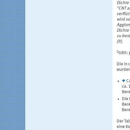
Dichte 
"CNT a
verfil
wird s
Agglom
Dichte
zu best
[9].
2
GBS: 
Die in 
wurden
C
ca. 
Bere
Die 
Bere
Bere
Der Ta
eine Ko