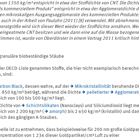
von 1350 kg/m³ entspricht in etwa der Stoffdichte von CNT. Die Dicht
ls kommerziellem Produkt" entspricht in etwa der Agglomeratdichte d
zten mikroskaligen Ausgangsagglomarate des kommerziellen Produkte
o auch in der Arbeit von Pauluhn (2011) [8] verwendet. Mit abnehmen
eratgröße wird sich dieser Wert wieder der Stoffdichte annähern. We
 eingeatmete CNT besitzen und wie dann eine auf die Masse bezogene
immen ist, wurde von Oberdörster in einem Vortrag 2011 kritisch hint
granuläre biobeständige Stäube
der OECD-Liste genannten Stoffe, die hier nicht exemplarisch berechn
, sind:
arbon Black
, dessen wahre, auf der
Mikrokristallinität
beruhende Di
1 850 kg/m³ beträgt, während die Dichte
pelletierter
Agglomerat
ich von 100 bis 500 kg/m³ liegt.
Dichte von
Schichtsilikaten
(Nanoclays) und Siliciumdioxid liegt me
ich von 2 200 kg/m³ (
amorph
) bis 2 650 kg/m³ (kristallin) und da
ich des gängigen A-Staubes.
belle ist zu entnehmen, dass beispielsweise für 200 nm große Goldpar
nzentration von 1 236 dieser Goldpartikel/cm³ Luft zu einer