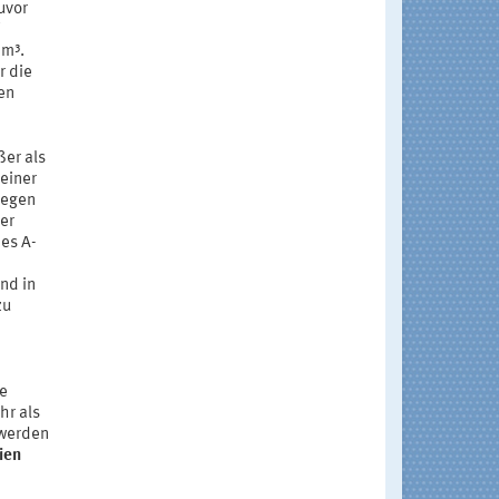
uvor
/m³.
r die
en
ßer als
einer
gegen
er
es A-
nd in
zu
ne
hr als
 werden
ien