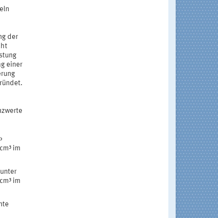
eln
ng der
cht
stung
g einer
erung
ründet.
nzwerte
>
/cm³ im
 unter
/cm³ im
nte