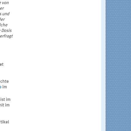
e von
er
s und
der
lche
 Dosis
erfragt
et
chte
e
im
ist im
mit im
tikel