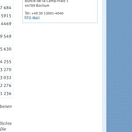
Bürkle-de-la-Camp-Platz 1
44789 Bochum
7 684
Tel: +49 30 13001-4040
15915
E-Mail
14469
9 549
5 630
4 255
3 270
3 032
2 276
1 236
ebenen
Dichte
 Die