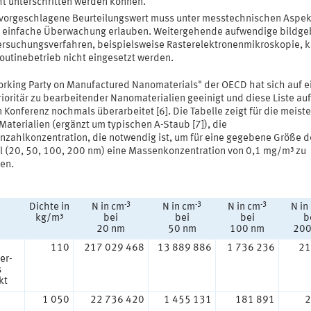
ht unterschritten werden können.
vorgeschlagene Beurteilungswert muss unter messtechnischen Aspe
e einfache Überwachung erlauben. Weitergehende aufwendige bildg
rsuchungsverfahren, beispielsweise Rasterelektronenmikroskopie, 
outinebetrieb nicht eingesetzt werden.
orking Party on Manufactured Nanomaterials" der OECD hat sich auf e
rioritär zu bearbeitender Nanomaterialien geeinigt und diese Liste auf
 Konferenz nochmals überarbeitet [6]. Die Tabelle zeigt für die meist
Materialien (ergänzt um typischen A-Staub [7]), die
enzahlkonzentration, die notwendig ist, um für eine gegebene Größe d
el (20, 50, 100, 200 nm) eine Massenkonzentration von 0,1 mg/m³ zu
hen.
-3
-3
-3
Dichte in
N in cm
N in cm
N in cm
N in
kg/m³
bei
bei
bei
b
20 nm
50 nm
100 nm
200
110
217 029 468
13 889 886
1 736 236
21
er-
s
kt
1 050
22 736 420
1 455 131
181 891
2