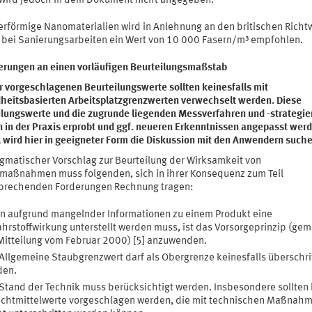
 wird jedoch in dem Dokument nicht angegeben.
erförmige Nanomaterialien wird in Anlehnung an den britischen Richtw
 bei Sanierungsarbeiten ein Wert von 10 000 Fasern/m³ empfohlen.
erungen an einen vorläufigen Beurteilungsmaßstab
r vorgeschlagenen Beurteilungswerte sollten keinesfalls mit
heitsbasierten Arbeitsplatzgrenzwerten verwechselt werden. Diese
ilungswerte und die zugrunde liegenden Messverfahren und -strategie
 in der Praxis erprobt und ggf. neueren Erkenntnissen angepasst werd
A wird hier in geeigneter Form die Diskussion mit den Anwendern suche
agmatischer Vorschlag zur Beurteilung der Wirksamkeit von
maßnahmen muss folgenden, sich in ihrer Konsequenz zum Teil
prechenden Forderungen Rechnung tragen:
 aufgrund mangelnder Informationen zu einem Produkt eine
hrstoffwirkung unterstellt werden muss, ist das Vorsorgeprinzip (ge
itteilung vom Februar 2000) [5] anzuwenden.
Allgemeine Staubgrenzwert darf als Obergrenze keinesfalls überschri
den.
Stand der Technik muss berücksichtigt werden. Insbesondere sollten
chtmittelwerte vorgeschlagen werden, die mit technischen Maßnah