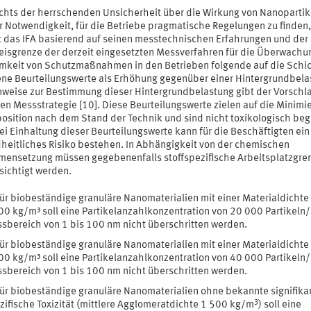
chts der herrschenden Unsicherheit über die Wirkung von Nanopartik
r Notwendigkeit, für die Betriebe pragmatische Regelungen zu finden,
t das IFA basierend auf seinen messtechnischen Erfahrungen und der
isgrenze der derzeit eingesetzten Messverfahren für die Überwachu
mkeit von Schutzmaßnahmen in den Betrieben folgende auf die Schi
ne Beurteilungswerte als Erhöhung gegenüber einer Hintergrundbela
inweise zur Bestimmung dieser Hintergrundbelastung gibt der Vorschla
en Messstrategie [10]. Diese Beurteilungswerte zielen auf die Minimi
position nach dem Stand der Technik und sind nicht toxikologisch beg
i Einhaltung dieser Beurteilungswerte kann für die Beschäftigten ein
heitliches Risiko bestehen. In Abhängigkeit von der chemischen
ensetzung müssen gegebenenfalls stoffspezifische Arbeitsplatzgre
sichtigt werden.
ür biobeständige granuläre Nanomaterialien mit einer Materialdichte 
00 kg/m³ soll eine Partikelanzahlkonzentration von 20 000 Partikeln
sbereich von 1 bis 100 nm nicht überschritten werden.
ür biobeständige granuläre Nanomaterialien mit einer Materialdichte
00 kg/m³ soll eine Partikelanzahlkonzentration von 40 000 Partikeln
sbereich von 1 bis 100 nm nicht überschritten werden.
ür biobeständige granuläre Nanomaterialien ohne bekannte signifika
3
zifische Toxizität (mittlere Agglomeratdichte 1 500 kg/m
) soll eine