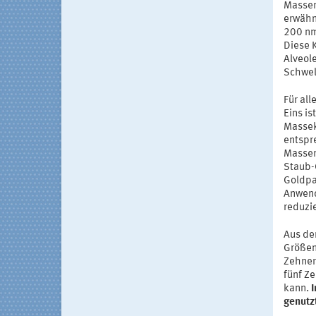
Massen
erwähn
200 nm
Diese 
Alveol
Schwel
Für all
Eins i
Massek
entspr
Massen
Staub-
Goldpa
Anwend
reduzi
Aus de
Größen
Zehner
fünf Z
kann.
I
genutz