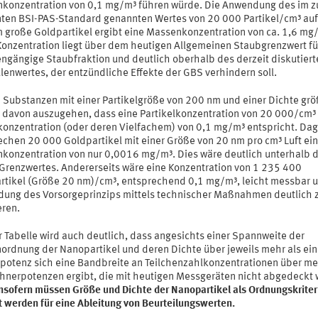
konzentration von 0,1 mg/m³ führen würde. Die Anwendung des im z
ten BSI-PAS-Standard genannten Wertes von 20 000 Partikel/cm³ auf
 große Goldpartikel ergibt eine Massenkonzentration von ca. 1,6 mg
Konzentration liegt über dem heutigen Allgemeinen Staubgrenzwert fü
engängige Staubfraktion und deutlich oberhalb des derzeit diskutiert
lenwertes, der entzündliche Effekte der GBS verhindern soll.
e Substanzen mit einer Partikelgröße von 200 nm und einer Dichte grö
st davon auszugehen, dass eine Partikelkonzentration von 20 000/cm³ 
onzentration (oder deren Vielfachem) von 0,1 mg/m³ entspricht. Da
echen 20 000 Goldpartikel mit einer Größe von 20 nm pro cm³ Luft ein
konzentration von nur 0,0016 mg/m³. Dies wäre deutlich unterhalb d
Grenzwertes. Andererseits wäre eine Konzentration von 1 235 400
rtikel (Größe 20 nm)/cm³, entsprechend 0,1 mg/m³, leicht messbar u
ung des Vorsorgeprinzips mittels technischer Maßnahmen deutlich 
eren.
r Tabelle wird auch deutlich, dass angesichts einer Spannweite der
ordnung der Nanopartikel und deren Dichte über jeweils mehr als ei
potenz sich eine Bandbreite an Teilchenzahlkonzentrationen über me
ehnerpotenzen ergibt, die mit heutigen Messgeräten nicht abgedeckt
nsofern müssen Größe und Dichte der Nanopartikel als Ordnungskriter
t werden für eine Ableitung von Beurteilungswerten.