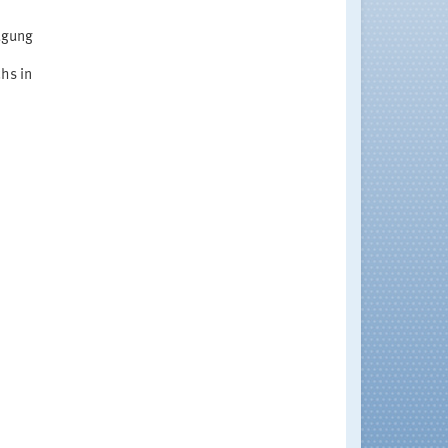
ügung
hs in