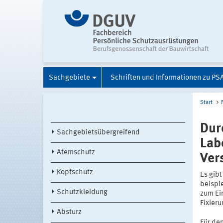
Sachgebiete
Schriften und Informationen zu PS
Start
Dur
Sachgebietsübergreifend
Lab
Atemschutz
Ver
Kopfschutz
Es gib
beispi
Schutzkleidung
zum Ei
Fixier
Absturz
Für den