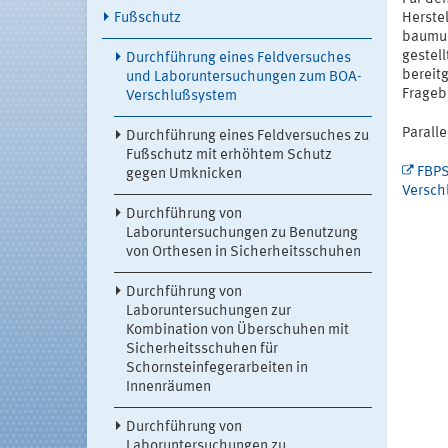
Fußschutz
Herste
baumus
gestel
Durchführung eines Feldversuches
bereit
und Laboruntersuchungen zum BOA-
Frageb
Verschlußsystem
Parall
Durchführung eines Feldversuches zu
Fußschutz mit erhöhtem Schutz
FBPS
gegen Umknicken
Versch
Durchführung von
Laboruntersuchungen zu Benutzung
von Orthesen in Sicherheitsschuhen
Durchführung von
Laboruntersuchungen zur
Kombination von Überschuhen mit
Sicherheitsschuhen für
Schornsteinfegerarbeiten in
Innenräumen
Durchführung von
Laboruntersuchungen zu