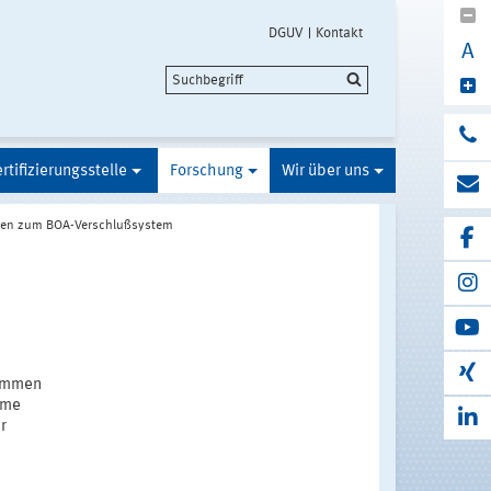
DGUV
Kontakt
A
rtifizierungsstelle
Forschung
Wir über uns
gen zum BOA-Verschlußsystem
kommen
eme
r