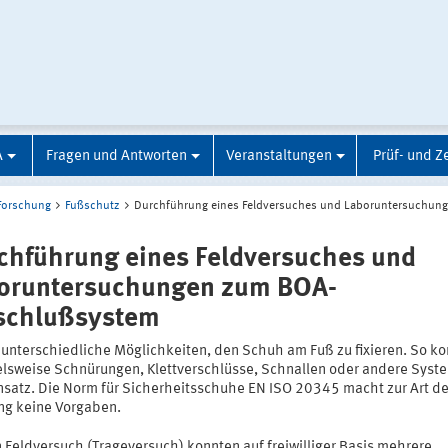
A
Fragen und Antworten
Veranstaltungen
Prüf- und Ze
Forschung
Fußschutz
Durchführung eines Feldversuches und Laboruntersuchun
chführung eines Feldversuches und
oruntersuchungen zum BOA-
schlußsystem
t unterschiedliche Möglichkeiten, den Schuh am Fuß zu fixieren. So 
elsweise Schnürungen, Klettverschlüsse, Schnallen oder andere Syst
nsatz. Die Norm für Sicherheitsschuhe EN ISO 20345 macht zur Art de
ung keine Vorgaben.
 Feldversuch (Trageversuch) konnten auf freiwilliger Basis mehrere