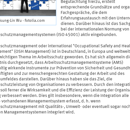
Begutachtung hierzu, erstellt
entsprechende Grundsätze und organ
Fachgespräche, die dem
Erfahrungsaustausch mit den Unter
Tsung-Lin Wu - fotolia.com
dienen. Darüber hinaus ist das Sach
bei der internationalen Normung von
sschutzmanagementsystemen (ISO 45001) aktiv eingebunden.
sschutzmanagement oder international "Occupational Safety and Hea
ment" (OSH Management) ist in Deutschland, in Europa und weltweit
wichtigen Thema im Arbeitsschutz geworden. Es hat sich allgemein di
tnis durchgesetzt, dass Arbeitsschutzmanagementsysteme (AMS)
ltig wirkende Instrumente zur Prävention von Sicherheit und Gesundh
ftigten und zur menschengerechten Gestaltung der Arbeit und des
umfeldes darstellen. Darüber hinaus haben sie das Ziel, die
sschutzleistung von Organisationen zu verbessern. Durch den integrat
soll ferner die Wirksamkeit und die Effizienz der Leistung der Organis
 verbessert werden. Dies gilt insbesondere, wenn die Integration alle
b vorhandenen Managementsystem erfasst, d. h. wenn
sschutzmanagement mit Qualitäts-, Umwelt- oder eventuell sogar noc
en Managementsystemen integriert wird.