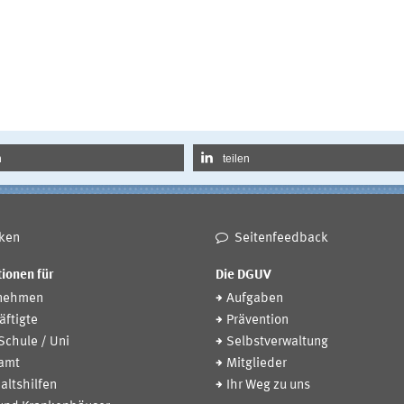
n
teilen
ken
Seitenfeedback
ionen für
Die DGUV
nehmen
Aufgaben
ftigte
Prävention
 Schule / Uni
Selbstverwaltung
amt
Mitglieder
altshilfen
Ihr Weg zu uns