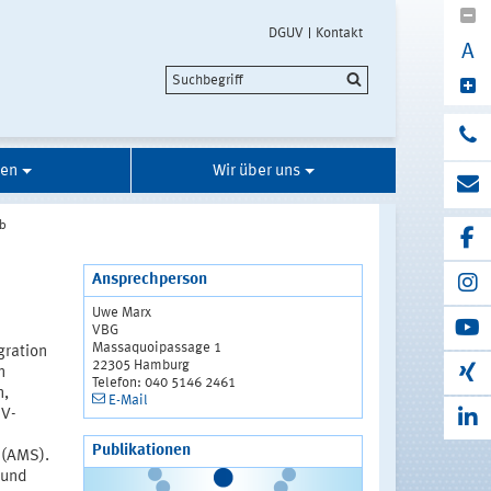
DGUV
Kontakt
A
gen
Wir über uns
eb
Ansprechperson
Uwe Marx
VBG
Massaquoipassage 1
gration
22305 Hamburg
n
Telefon: 040 5146 2461
n,
E-Mail
UV-
Publikationen
 (AMS).
 und