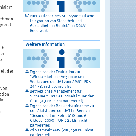
isiert
Publikationen des SG "Systematische
nehmen
Integration von Sicherheit und
gebiet
Gesundheit im Betrieb" im DGUV
Regelwerk
Weitere Information
lth
 zu
e
eit der
Ergebnisse der Evaluation zur
"Wirksamkeit der Angebote und
Werkzeuge der UVT zum AMS" (PDF,
244 kB, nicht barrierefrei)
iven
Betriebliches Management für
ation
Sicherheit und Gesundheit im Betrieb
 im
(PDF, 313 kB, nicht barrierefrei)
Ergebnisse der Bestandsaufnahme zu
den Aktivitäten der UVT im Bereich
h
"Gesundheit im Betrieb" (Stand 6.
Oktober 2009) (PDF, 121 kB, nicht
barrierefrei)
Wirksamkeit AMS (PDF, 158 kB, nicht
barrierefrei)