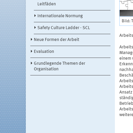
Leitfäden
Internationale Normung
Bild: 
Safety Culture Ladder - SCL
Arbeit
Neue Formen der Arbeit
Arbeit
Evaluation
Manage
einem 
Grundlegende Themen der
Erkenn
Organisation
nachha
Beschä
Arbeits
Arbeit
Ansatz 
ständig
Betrie
Arbeit
weiter