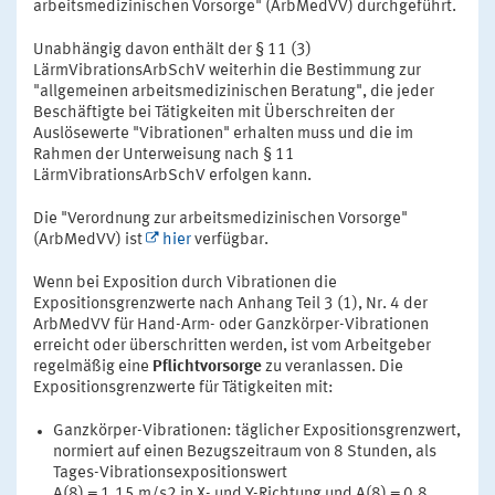
arbeitsmedizinischen Vorsorge" (ArbMedVV) durchgeführt.
Unabhängig davon enthält der § 11 (3)
LärmVibrationsArbSchV weiterhin die Bestimmung zur
"allgemeinen arbeitsmedizinischen Beratung", die jeder
Beschäftigte bei Tätigkeiten mit Überschreiten der
Auslösewerte "Vibrationen" erhalten muss und die im
Rahmen der Unterweisung nach § 11
LärmVibrationsArbSchV erfolgen kann.
Die "Verordnung zur arbeitsmedizinischen Vorsorge"
(ArbMedVV) ist
hier
verfügbar.
Wenn bei Exposition durch Vibrationen die
Expositionsgrenzwerte nach Anhang Teil 3 (1), Nr. 4 der
ArbMedVV für Hand-Arm- oder Ganzkörper-Vibrationen
erreicht oder überschritten werden, ist vom Arbeitgeber
regelmäßig eine
Pflichtvorsorge
zu veranlassen. Die
Expositionsgrenzwerte für Tätigkeiten mit:
Ganzkörper-Vibrationen: täglicher Expositionsgrenzwert,
normiert auf einen Bezugszeitraum von 8 Stunden, als
Tages-Vibrationsexpositionswert
A(8) = 1,15 m/s2 in X- und Y-Richtung und A(8) = 0,8