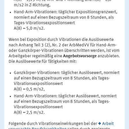
m/s2 in Z-Richtung,
Hand-Arm-Vibrationen: täglicher Expositionsgrenzwert,
normiert auf einen Bezugszeitraum von 8 Stunden, als
Tages-Vibrationsexpositionswert
A(8) = 5,0 m/s2.
Wenn bei Exposition durch Vibrationen die Auslösewerte
nach Anhang Teil 3 (2), Nr. 2 der ArbMedVV für Hand-Arm-
oder Ganzkörper-Vibrationen überschritten werden, ist vom
Arbeitgeber regelmäßig eine
Angebotsvorsorge
anzubieten.
Die Auslösewerte für Tätigkeiten mit:
Ganzkörper-Vibrationen: täglicher Auslösewert, normiert
auf einen Bezugszeitraum von 8 Stunden, als Tages-
Vibrationsexpositionswert
A(8) = 0,5 m/s2,
Hand-Arm-Vibrationen: täglicher Auslösewert, normiert
auf einen Bezugszeitraum von 8 Stunden, als Tages-
Vibrationsexpositionswert
A(8) = 2,5 m/s2.
Folgende durch Vibrationseinwirkungen bei der
Arbeit