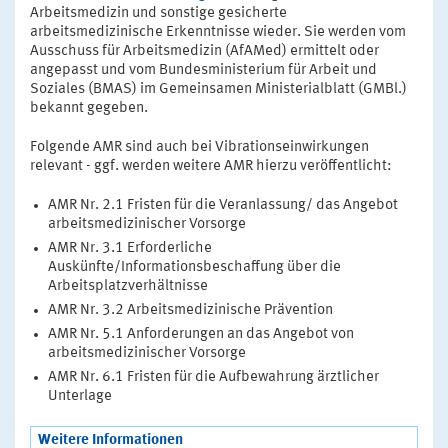
Arbeitsmedizin und sonstige gesicherte
arbeitsmedizinische Erkenntnisse wieder. Sie werden vom
Ausschuss für Arbeitsmedizin (AfAMed) ermittelt oder
angepasst und vom Bundesministerium für Arbeit und
Soziales (BMAS) im Gemeinsamen Ministerialblatt (GMBl.)
bekannt gegeben.
Folgende AMR sind auch bei Vibrationseinwirkungen
relevant - ggf. werden weitere AMR hierzu veröffentlicht:
AMR Nr. 2.1 Fristen für die Veranlassung/ das Angebot
arbeitsmedizinischer Vorsorge
AMR Nr. 3.1 Erforderliche
Auskünfte/Informationsbeschaffung über die
Arbeitsplatzverhältnisse
AMR Nr. 3.2 Arbeitsmedizinische Prävention
AMR Nr. 5.1 Anforderungen an das Angebot von
arbeitsmedizinischer Vorsorge
AMR Nr. 6.1 Fristen für die Aufbewahrung ärztlicher
Unterlage
Weitere Informationen