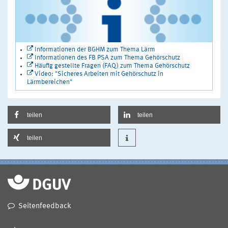
Informationen der BGHM zum Thema Lärm
Informationen des FB PSA zum Thema Gehörschutz
Häufig gestellte Fragen (FAQ) zum Thema Gehörschutz
Video: "Sicheres Arbeiten mit Gehörschutz in
Lärmbereichen"
teilen
teilen
teilen
Seitenfeedback