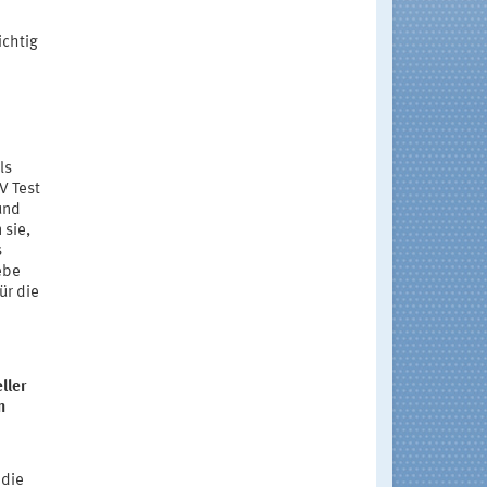
e
ichtig
ls
V Test
und
 sie,
s
ebe
ür die
ller
n
die