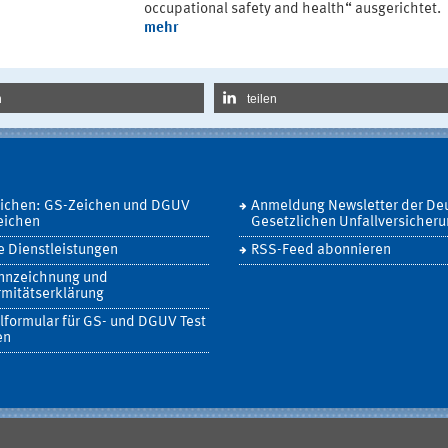
occupational safety and health“ ausgerichtet.
mehr
n
teilen
eichen: GS-Zeichen und DGUV
Anmeldung Newsletter der De
eichen
Gesetzlichen Unfallversicher
 Dienstleistungen
RSS-Feed abonnieren
nnzeichnung und
mitätserklärung
lformular für GS- und DGUV Test
en