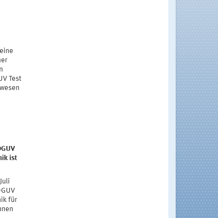
 eine
mer
n
UV Test
auwesen
 DGUV
ik ist
Juli
 DGUV
ik für
nnen