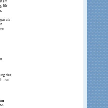
ystem
, für
n:
gar als
on
gen
en
ung der
chinen
zum
von