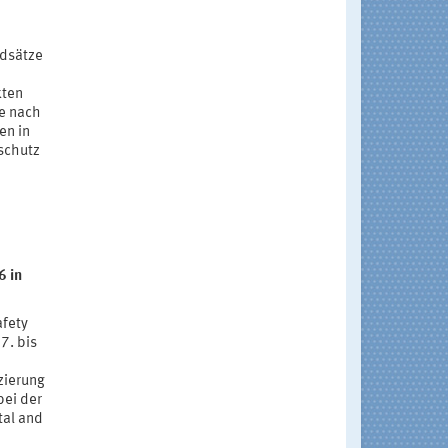
ndsätze
kten
Je nach
en in
mschutz
6 in
afety
7. bis
zierung
bei der
tal and