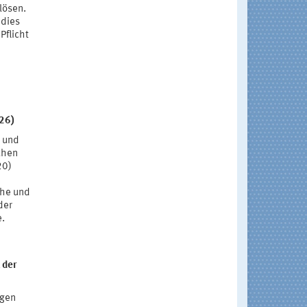
lösen.
 dies
Pflicht
026)
g und
uhen
20)
uhe und
der
e.
 der
ngen