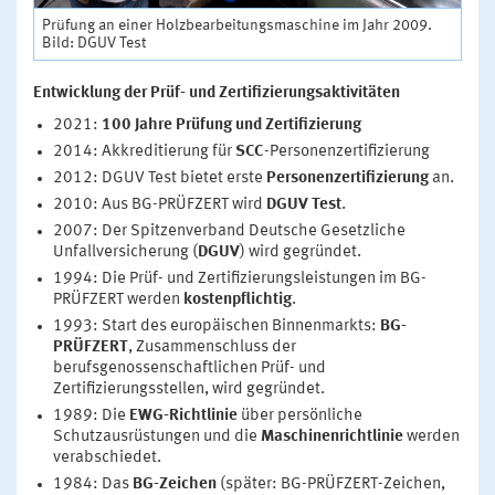
Prüfung an einer Holzbearbeitungsmaschine im Jahr 2009.
Bild: DGUV Test
Entwicklung der Prüf- und Zertifizierungsaktivitäten
2021:
100 Jahre Prüfung und Zertifizierung
2014: Akkreditierung für
SCC
-Personenzertifizierung
2012: DGUV Test bietet erste
Personenzertifizierung
an.
2010: Aus BG-PRÜFZERT wird
DGUV Test
.
2007: Der Spitzenverband Deutsche Gesetzliche
Unfallversicherung (
DGUV
) wird gegründet.
1994: Die Prüf- und Zertifizierungsleistungen im BG-
PRÜFZERT werden
kostenpflichtig
.
1993: Start des europäischen Binnenmarkts:
BG-
PRÜFZERT
, Zusammenschluss der
berufsgenossenschaftlichen Prüf- und
Zertifizierungsstellen, wird gegründet.
1989: Die
EWG-Richtlinie
über persönliche
Schutzausrüstungen und die
Maschinenrichtlinie
werden
verabschiedet.
1984: Das
BG-Zeichen
(später: BG-PRÜFZERT-Zeichen,