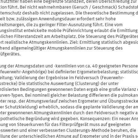
hutzfilter haben eine begrenzte Standzeit, deren Überschreitung zur
tion führt. Bei nicht wahrnehmbaren (Geruch / Geschmack) Schadstof
-Atemschutz deshalb nicht zugelassen. Die theoretische Bestimmung 
eit bzw. zulässigen Anwendungsdauer erfordert sehr hohe
eitsmargen, die zu geringer Filter-Ausnutzung führt. Eine vom
ngsinstitut entwickelte mobile Prüfeinrichtung erlaubt die Ermittlung
lichen Filterstandzeit am Arbeitsplatz. Die Steuerung des Prüfgeräte
rt realistische Atmungskennlinien. Ziel: Ermittlung statistisch abgesi
chend allgemeingültiger Atmungskennlinien zur Steuerung des
rüfgerätes.
lung der Atmungsdaten und -kennlinien von ca. 40 geeigneten Person
sfeuerwehr-Angehörige) bei definierter Ergometerbelastung; statistis
eitung; Validierung der Ergebnisse im Feldversuch (Feuerwehr-
strecke) Die statistische Auswertung (Clusterung) der unter
rdisierten Bedingungen gewonnenen Daten ergab eine große Varianz 
rven-Typen. Bei nominell gleicher Belastung differieren die pulmokar
ter resp. der Atmungsverlauf zwischen Ergometer und Übungsstrecke
er Schutzkleidung) erheblich, sodass die geplante Validierung der a
ter gewonnenen Atmungskennlinien durch den Feldversuch negativ au
ypothetische Begründung wird gegeben. Konsequenzen: Ein neuer Ans
ung von Steuerkurven für das Filterprüfgerät muss auf geeigneten
sswerten und einer verbesserten Clusterungs-Methode beruhen, die
llung der unterschiedlichen Atmung auf Ergometer und in der Praxis so