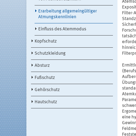
Atemsc
Exposi
Erarbeitung allgemeingültiger
Filter
Atmungskennlinien
Standz
Sicherh
Einfluss des Atemmodus
Forschu
tatsäch
Kopfschutz
erforde
hinrei
Schutzkleidung
Filterp
Ermitt
Absturz
(Beruf
Aufber
Fußschutz
Übungs
standa
Gehörschutz
Atemku
Parame
Hautschutz
schwer
Ergome
eine h
Gewinn
Feldme
Festste