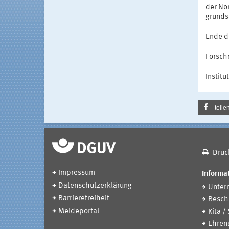
der No
grunds
Ende d
Forsche
Institu
teile
Druc
Impressum
Informat
Datenschutzerklärung
Unter
Barrierefreiheit
Beschä
Meldeportal
Kita /
Ehren