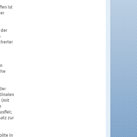
fen ist
der
 der
s
cherter
en
che
der
dinalen
 (mit
m
sfiel;
atz zur
llte in