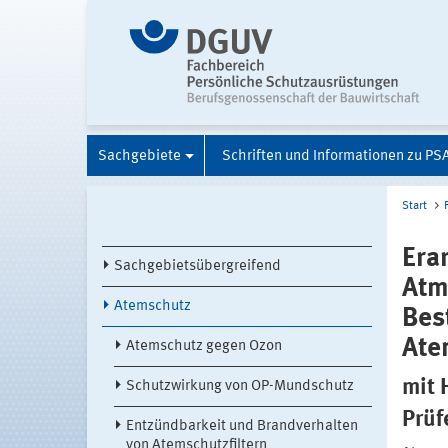
Sachgebiete
Schriften und Informationen zu PS
Start
Era
Sachgebietsübergreifend
Atm
Atemschutz
Bes
Ate
Atemschutz gegen Ozon
mit 
Schutzwirkung von OP-Mundschutz
Prüf
Entzündbarkeit und Brandverhalten
von Atemschutzfiltern