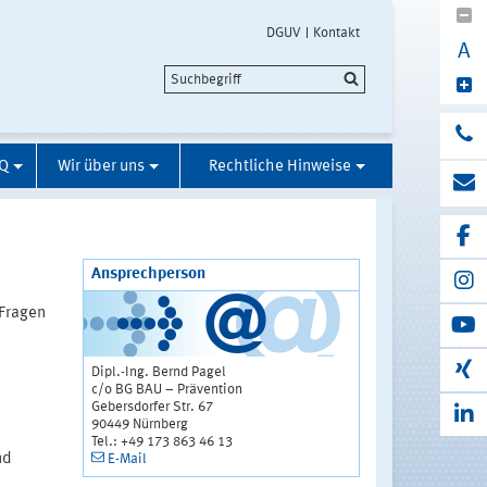
DGUV
Kontakt
A
Q
Wir über uns
Rechtliche Hinweise
Ansprechperson
 Fragen
Dipl.-Ing. Bernd Pagel
c/o BG BAU – Prävention
Gebersdorfer Str. 67
90449 Nürnberg
Tel.: +49 173 863 46 13
nd
E-Mail