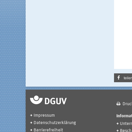
teile
Druc
Impressum
Informat
Datenschutzerklärung
Unter
Barrierefreiheit
Beschä