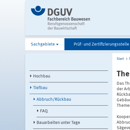
Sachgebiete
Prüf- und Zertifizierungsstelle
Start
The
Hochbau
Das Th
Tiefbau
der Ar
Rückba
Abbruch/Rückbau
Gebäud
Themen
FAQ
Kooper
Abbruc
Bauarbeiten unter Tage
Sägeve