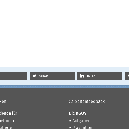
n
teilen
teilen
ken
Seitenfeedback
ionen für
Die DGUV
nehmen
Aufgaben
ftigte
Prävention