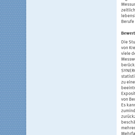
Messun
zeitlic
lebens
Berufe
Bewert
Die St
von Kr
viele 
Messwe
berück
SYNERG
statis
zu ein
beeint
Exposi
von Be
Es kan
zumind
zurück
beschäf
mehrer
Mehrfa