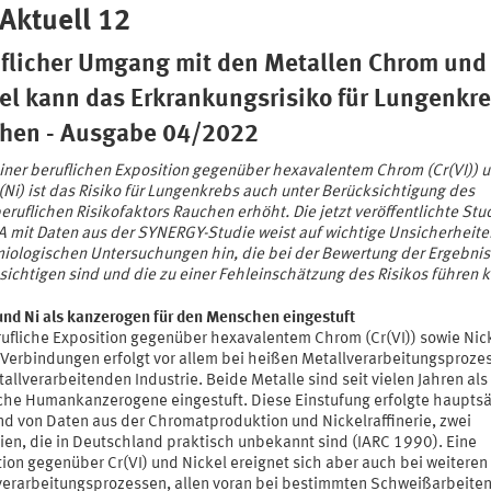
 Aktuell 12
flicher Umgang mit den Metallen Chrom und
el kann das Erkrankungsrisiko für Lungenkr
hen - Ausgabe 04/2022
iner beruflichen Exposition gegenüber hexavalentem Chrom (Cr(VI)) 
(Ni) ist das Risiko für Lungenkrebs auch unter Berücksichtigung des
ruflichen Risikofaktors Rauchen erhöht. Die jetzt veröffentlichte Stu
A mit Daten aus der SYNERGY-Studie weist auf wichtige Unsicherheite
iologischen Untersuchungen hin, die bei der Bewertung der Ergebnis
sichtigen sind und die zu einer Fehleinschätzung des Risikos führen 
 und Ni als kanzerogen für den Menschen eingestuft
rufliche Exposition gegenüber hexavalentem Chrom (Cr(VI)) sowie Nic
 Verbindungen erfolgt vor allem bei heißen Metallverarbeitungsprozes
allverarbeitenden Industrie. Beide Metalle sind seit vielen Jahren als
iche Humankanzerogene eingestuft. Diese Einstufung erfolgte haupts
nd von Daten aus der Chromatproduktion und Nickelraffinerie, zwei
rien, die in Deutschland praktisch unbekannt sind (IARC 1990). Eine
tion gegenüber Cr(VI) und Nickel ereignet sich aber auch bei weiteren
verarbeitungsprozessen, allen voran bei bestimmten Schweißarbeiten