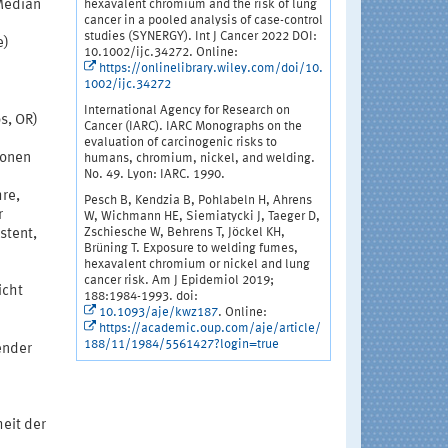
hexavalent chromium and the risk of lung
 Median
cancer in a pooled analysis of case-control
studies (SYNERGY). Int J Cancer 2022 DOI:
e)
10.1002/ijc.34272. Online:
https://onlinelibrary.wiley.com/doi/10.
1002/ijc.34272
International Agency for Research on
s, OR)
Cancer (IARC). IARC Monographs on the
evaluation of carcinogenic risks to
tonen
humans, chromium, nickel, and welding.
No. 49. Lyon: IARC. 1990.
hre,
Pesch B, Kendzia B, Pohlabeln H, Ahrens
r
W, Wichmann HE, Siemiatycki J, Taeger D,
Zschiesche W, Behrens T, Jöckel KH,
stent,
Brüning T. Exposure to welding fumes,
hexavalent chromium or nickel and lung
cancer risk. Am J Epidemiol 2019;
icht
188:1984-1993. doi:
10.1093/aje/kwz187
. Online:
https://academic.oup.com/aje/article/
188/11/1984/5561427?login=true
ender
eit der