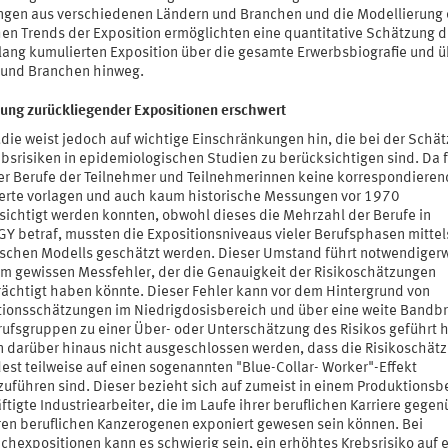
gen aus verschiedenen Ländern und Branchen und die Modellierung 
hen Trends der Exposition ermöglichten eine quantitative Schätzung d
lang kumulierten Exposition über die gesamte Erwerbsbiografie und ü
 und Branchen hinweg.
ung zurückliegender Expositionen erschwert
udie weist jedoch auf wichtige Einschränkungen hin, die bei der Schä
ebsrisiken in epidemiologischen Studien zu berücksichtigen sind. Da f
der Berufe der Teilnehmer und Teilnehmerinnen keine korrespondiere
rte vorlagen und auch kaum historische Messungen vor 1970
sichtigt werden konnten, obwohl dieses die Mehrzahl der Berufe in
Y betraf, mussten die Expositionsniveaus vieler Berufsphasen mittel
tischen Modells geschätzt werden. Dieser Umstand führt notwendiger
em gewissen Messfehler, der die Genauigkeit der Risikoschätzungen
rächtigt haben könnte. Dieser Fehler kann vor dem Hintergrund von
tionsschätzungen im Niedrigdosisbereich und über eine weite Bandbr
rufsgruppen zu einer Über- oder Unterschätzung des Risikos geführt 
n darüber hinaus nicht ausgeschlossen werden, dass die Risikoschät
est teilweise auf einen sogenannten "Blue-Collar- Worker"-Effekt
zuführen sind. Dieser bezieht sich auf zumeist in einem Produktionsb
tigte Industriearbeiter, die im Laufe ihrer beruflichen Karriere gege
en beruflichen Kanzerogenen exponiert gewesen sein können. Bei
chexpositionen kann es schwierig sein, ein erhöhtes Krebsrisiko auf 