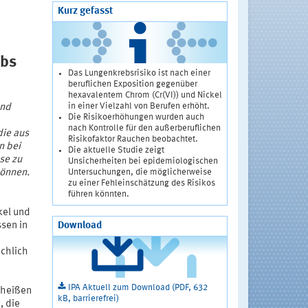
Kurz gefasst
ebs
Das Lungenkrebsrisiko ist nach einer
beruflichen Exposition gegenüber
hexavalentem Chrom (Cr(VI)) und Nickel
in einer Vielzahl von Berufen erhöht.
und
Die Risikoerhöhungen wurden auch
nach Kontrolle für den außerberuflichen
die aus
Risikofaktor Rauchen beobachtet.
n bei
Die aktuelle Studie zeigt
se zu
Unsicherheiten bei epidemiologischen
Untersuchungen, die möglicherweise
können.
zu einer Fehleinschätzung des Risikos
führen könnten.
kel und
Download
sen in
ächlich
IPA Aktuell zum Download (PDF, 632
 heißen
kB, barrierefrei)
, die