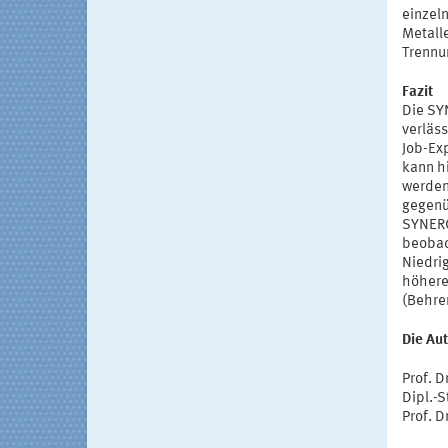
einzeln
Metalle
Trennu
Fazit
Die SY
verläs
Job-Ex
kann hi
werden
gegenü
SYNERG
beobac
Niedri
höhere
(Behren
Die Au
Prof. 
Dipl.-
Prof. 