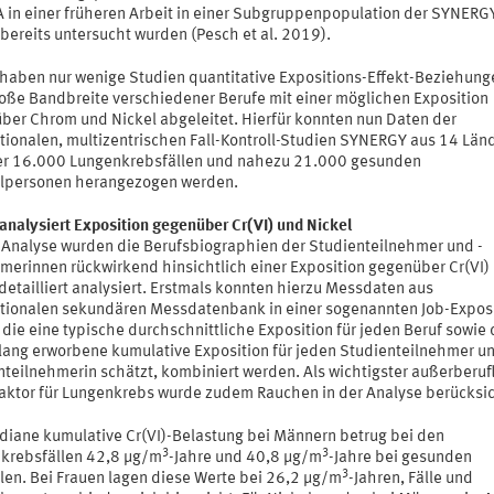
A in einer früheren Arbeit in einer Subgruppenpopulation der SYNERG
bereits untersucht wurden (Pesch et al. 2019).
 haben nur wenige Studien quantitative Expositions-Effekt-Beziehung
roße Bandbreite verschiedener Berufe mit einer möglichen Exposition
ber Chrom und Nickel abgeleitet. Hierfür konnten nun Daten der
ationalen, multizentrischen Fall-Kontroll-Studien SYNERGY aus 14 Län
er 16.000 Lungenkrebsfällen und nahezu 21.000 gesunden
llpersonen herangezogen werden.
analysiert Exposition gegenüber Cr(VI) und Nickel
e Analyse wurden die Berufsbiographien der Studienteilnehmer und -
hmerinnen rückwirkend hinsichtlich einer Exposition gegenüber Cr(VI)
detailliert analysiert. Erstmals konnten hierzu Messdaten aus
ationalen sekundären Messdatenbank in einer sogenannten Job-Exposi
 die eine typische durchschnittliche Exposition für jeden Beruf sowie 
lang erworbene kumulative Exposition für jeden Studienteilnehmer u
nteilnehmerin schätzt, kombiniert werden. Als wichtigster außerberuf
faktor für Lungenkrebs wurde zudem Rauchen in der Analyse berücksic
diane kumulative Cr(VI)-Belastung bei Männern betrug bei den
3
3
krebsfällen 42,8 μg/m
-Jahre und 40,8 μg/m
-Jahre bei gesunden
3
llen. Bei Frauen lagen diese Werte bei 26,2 μg/m
-Jahren, Fälle und