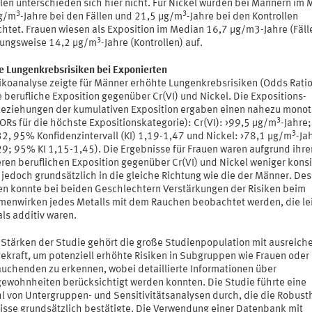
llen unterschieden sich hier nicht. Für Nickel wurden bei Männern im
3
3
g/m
-Jahre bei den Fällen und 21,5 μg/m
-Jahre bei den Kontrollen
htet. Frauen wiesen als Exposition im Median 16,7 μg/m3-Jahre (Fäll
3
ungsweise 14,2 μg/m
-Jahre (Kontrollen) auf.
e Lungenkrebsrisiken bei Exponierten
sikoanalyse zeigte für Männer erhöhte Lungenkrebsrisiken (Odds Ratio
e berufliche Exposition gegenüber Cr(VI) und Nickel. Die Expositions-
beziehungen der kumulativen Exposition ergaben einen nahezu mono
3
ORs für die höchste Expositionskategorie): Cr(VI): >99,5 μg/m
-Jahre;
3
2, 95% Konfidenzintervall (KI) 1,19-1,47 und Nickel: >78,1 μg/m
-Ja
9; 95% KI 1,15-1,45). Die Ergebnisse für Frauen waren aufgrund ihre
ren beruflichen Exposition gegenüber Cr(VI) und Nickel weniger konsi
 jedoch grundsätzlich in die gleiche Richtung wie die der Männer. Des
en konnte bei beiden Geschlechtern Verstärkungen der Risiken beim
enwirken jedes Metalls mit dem Rauchen beobachtet werden, die le
ls additiv waren.
 Stärken der Studie gehört die große Studienpopulation mit ausreich
ekraft, um potenziell erhöhte Risiken in Subgruppen wie Frauen oder
auchenden zu erkennen, wobei detaillierte Informationen über
ewohnheiten berücksichtigt werden konnten. Die Studie führte eine
hl von Untergruppen- und Sensitivitätsanalysen durch, die die Robusth
isse grundsätzlich bestätigte. Die Verwendung einer Datenbank mit