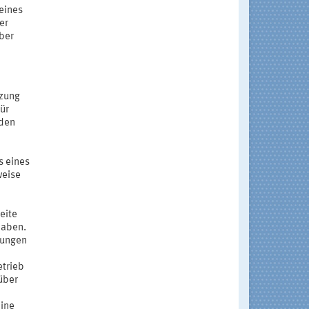
eines
er
ber
tzung
ür
nden
s eines
weise
eite
haben.
zungen
etrieb
nüber
eine