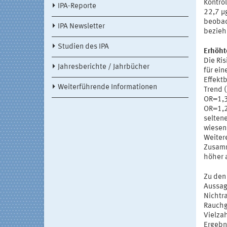
Kontro
IPA-Reporte
22,7 μ
beobac
IPA Newsletter
bezieh
Studien des IPA
Erhöht
Die Ri
Jahresberichte / Jahrbücher
für ein
Effekt
Weiterführende Informationen
Trend (
OR=1,3
OR=1,2
seltene
wiesen
Weiter
Zusamm
höher a
Zu den
Aussag
Nichtr
Rauchg
Vielza
Ergebn