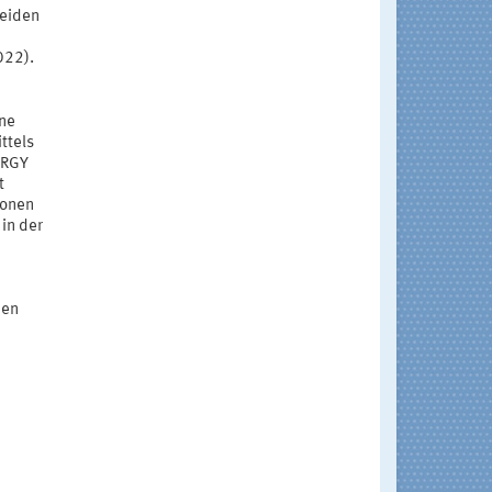
beiden
022).
ine
ttels
ERGY
t
ionen
in der
den