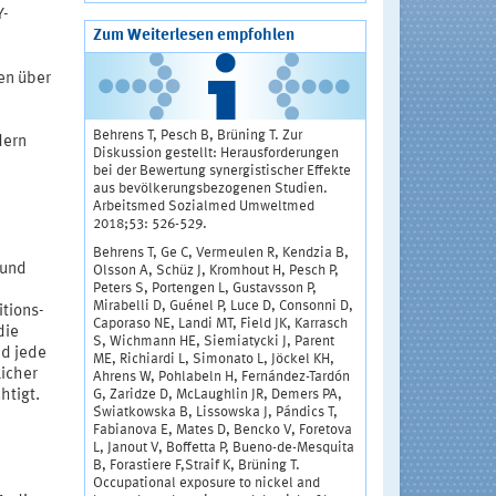
Y-
Zum Weiterlesen empfohlen
en über
Behrens T, Pesch B, Brüning T. Zur
dern
Diskussion gestellt: Herausforderungen
bei der Bewertung synergistischer Effekte
aus bevölkerungsbezogenen Studien.
Arbeitsmed Sozialmed Umweltmed
2018;53: 526-529.
Behrens T, Ge C, Vermeulen R, Kendzia B,
 und
Olsson A, Schüz J, Kromhout H, Pesch P,
Peters S, Portengen L, Gustavsson P,
Mirabelli D, Guénel P, Luce D, Consonni D,
tions-
Caporaso NE, Landi MT, Field JK, Karrasch
die
S, Wichmann HE, Siemiatycki J, Parent
nd jede
ME, Richiardi L, Simonato L, Jöckel KH,
licher
Ahrens W, Pohlabeln H, Fernández-Tardón
G, Zaridze D, McLaughlin JR, Demers PA,
htigt.
Światkowska B, Lissowska J, Pándics T,
Fabianova E, Mates D, Bencko V, Foretova
L, Janout V, Boffetta P, Bueno-de-Mesquita
B, Forastiere F,Straif K, Brüning T.
Occupational exposure to nickel and