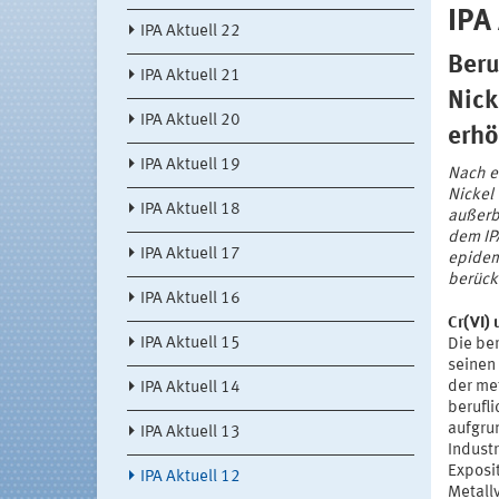
IPA
IPA Aktuell 22
Beru
IPA Aktuell 21
Nick
IPA Aktuell 20
erhö
IPA Aktuell 19
Nach e
Nickel 
IPA Aktuell 18
außerbe
dem IP
IPA Aktuell 17
epidem
berück
IPA Aktuell 16
Cr(VI)
IPA Aktuell 15
Die be
seinen
der met
IPA Aktuell 14
berufl
aufgru
IPA Aktuell 13
Indust
Exposi
IPA Aktuell 12
Metall