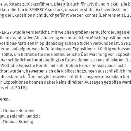
e Substanz zurückzuführen. Dies gilt auch für Cr(VI) und Nickel: Die 
 korrelierten in SYNERGY so stark, dass eine statistisch verlässliche
ng der Exposition nicht durchgeführt werden konnte (Behrens et al. 2
NERGY-Studie verdeutlicht, mit welchen großen Herausforderungen e
sliche quantitative Abschätzung von beruflichen Mischexpositionen mi
positions-Matrizen in epidemiologischen Studien verbunden ist. SYN
erbei aufzeigen, wo die Datenlage zur Exposition zukünftig verbesser
 sollte, um Betriebe für die kontinuierliche Überwachung von Exposit
ber schädlichen berufsbedingten Expositionen zu sensibilisieren. Da 
Y-Studie typische Berufe mit sehr hohen Expositionsniveaus nicht
htet wurden, bewegten sich die Risikoschätzungen ausschließlich im
gdosisbereich. Über möglicherweise erhöhte Lungenkrebsrisiken bei
n Expositionen können daher keine direkten Aussagen getroffen wer
s et al. 2018).
toren:
Dr. Thomas Behrens
Stat. Benjamin Kendzia
Dr. Thomas Brüning