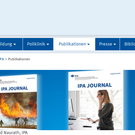
ildung
Poliklinik
Publikationen
Presse
Bibli
IPA
Publikationen
d Naurath, IPA