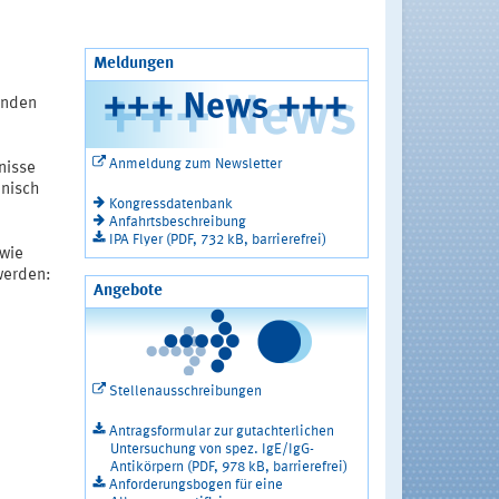
Meldungen
henden
Anmeldung zum Newsletter
nisse
inisch
Kongressdatenbank
Anfahrtsbeschreibung
IPA Flyer (PDF, 732 kB, barrierefrei)
owie
werden:
Angebote
Stellenausschreibungen
Antragsformular zur gutachterlichen
Untersuchung von spez. IgE/IgG-
Antikörpern (PDF, 978 kB, barrierefrei)
Anforderungsbogen für eine