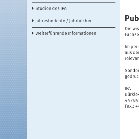
Studien des IPA
Pub
Jahresberichte / Jahrbücher
Die wi
Weiterführende Informationen
Fachze
Im per
aus de
releva
Sonder
gedruc
IPA
Bürkle
44789
Fax.: 