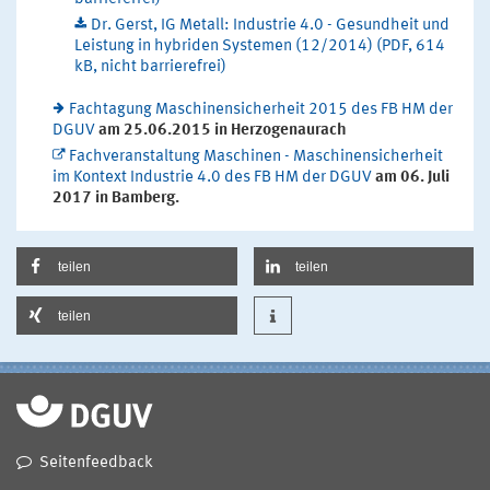
Dr. Gerst, IG Metall: Industrie 4.0 - Gesundheit und
Leistung in hybriden Systemen (12/2014) (PDF, 614
kB, nicht barrierefrei)
Fachtagung Maschinensicherheit 2015 des FB HM der
DGUV
am 25.06.2015 in Herzogenaurach
Fachveranstaltung Maschinen - Maschinensicherheit
im Kontext Industrie 4.0 des FB HM der DGUV
am 06. Juli
2017 in Bamberg.
teilen
teilen
teilen
Seitenfeedback