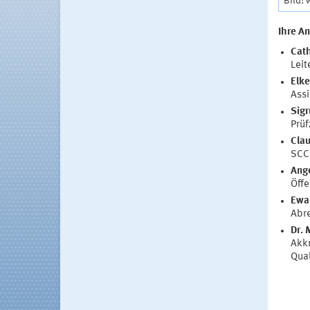
Bild:
Ihre A
Cat
Leit
Elke
Assi
Sigr
Prüf
Clau
SCC 
Ange
Öffe
Ewa
Abr
Dr. 
Akkr
Qua