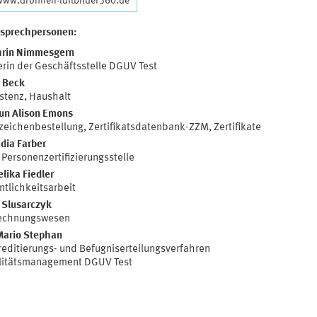
 www.drohnen-luftbilder360.de
nsprechpersonen:
hrin Nimmesgern
erin der Geschäftsstelle DGUV Test
 Beck
stenz, Haushalt
un Alison Emons
zeichenbestellung, Zertifikatsdatenbank-ZZM, Zertifikate
dia Farber
Personenzertifizierungsstelle
lika Fiedler
ntlichkeitsarbeit
 Slusarczyk
echnungswesen
Mario Stephan
editierungs- und Befugniserteilungsverfahren
litätsmanagement DGUV Test