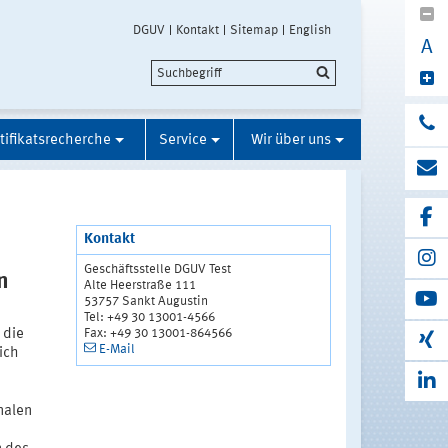
DGUV
Kontakt
Sitemap
English
A
tifikatsrecherche
Service
Wir über uns
Kontakt
Geschäftsstelle DGUV Test
n
Alte Heerstraße 111
53757 Sankt Augustin
Tel: +49 30 13001-4566
Fax: +49 30 13001-864566
 die
E-Mail
ich
nalen