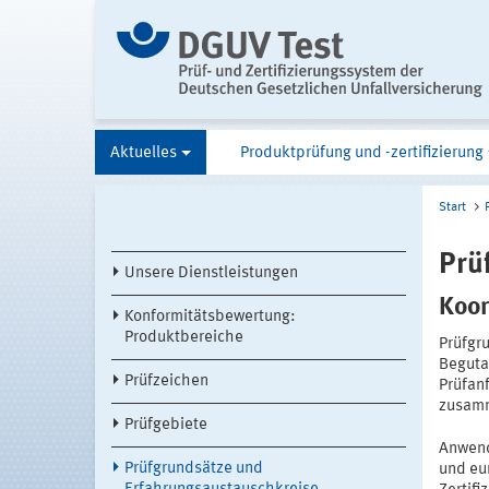
Aktuelles
Produktprüfung und -zertifizierung
Start
Prü
Unsere Dienstleistungen
Koor
Konformitätsbewertung:
Produktbereiche
Prüfgr
Beguta
Prüfzeichen
Prüfan
zusam
Prüfgebiete
Anwend
Prüfgrundsätze und
und eu