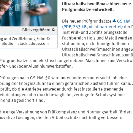
Ultraschallschweißmaschinen neue
Prüfgrundsätze entwickelt.
Die neuen Prüfgrundsätze
GS-HM-
(PDF, 263 kB, nicht barrierefrei)
der
Bild vergrößern
Test Prüf- und Zertifizierungsstelle
Fachbereich Holz und Metall werden
g und Zertifizierung Foto: ©
r Studio – stock.adobe.com
stationären, nicht handgehaltenen
Ultraschallschweißmaschinen ange
Ultraschallschweißmaschinen, gemä
Prüfgrundsätze sind elektrisch angetriebene Maschinen zum Versch
pfer- und/oder Aluminiumwerkstoffen.
 Prüfungen nach GS-HM-50 wird unter anderem untersucht, ob eine
erung der Energiezufuhr zu einem gefährlichen Zustand führen kann
prüft, ob die Antriebe entweder durch fest installierte trennende
einrichtungen oder durch bewegliche, verriegelte Schutzsysteme
chend abgesichert sind.
die enge Verzahnung von Prüfkompetenz und Normungsarbeit förder
nnovative Lösungen, die den Arbeitsschutz nachhaltig verbessern.