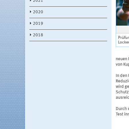
2021
2020
2019
2018
Prüfun
Locke
neuen 
von Ku
In den
Reduzi
wird ge
Schutz
ausrei
Durch 
Test i