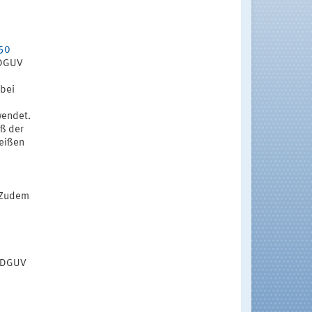
50
 DGUV
 bei
wendet.
ß der
weißen
. Zudem
t DGUV