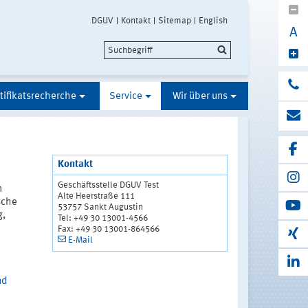
DGUV
Kontakt
Sitemap
English
A
tifikatsrecherche
Service
Wir über uns
Kontakt
Geschäftsstelle DGUV Test
n
Alte Heerstraße 111
sche
53757 Sankt Augustin
g,
Tel: +49 30 13001-4566
Fax: +49 30 13001-864566
E-Mail
nd