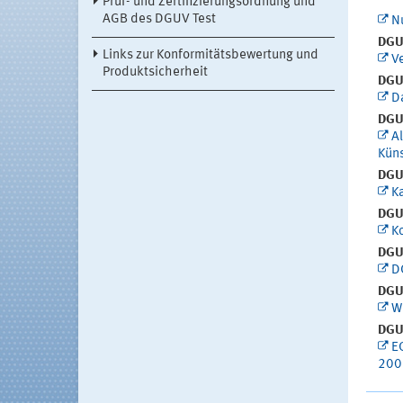
Prüf- und Zertifizierungsordnung und
AGB des DGUV Test
Nu
DGUV
Links zur Konformitätsbewertung und
V
Produktsicherheit
DGUV
Da
DGUV
A
Küns
DGUV
Ka
DGUV
K
DGUV
D
DGUV
W
DGUV
E
200