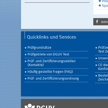
Pro
Spo
teile
Quicklinks und Services
Prüfgrundsätze
Prüfz
Test Z
Prüfgebiete von DGUV Test
Unsere
Prüf- und Zertifizierungsstellen
(Kontakte)
CE-Ke
Konfor
Häufig gestellte Fragen (FAQ)
Bestel
Prüf- und Zertifiizierungsordnung
Zeich