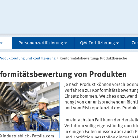
Personenzertifizierung
QM-Zertifizierung
Zer
Produktprüfung und -zertifizierung
Konformitätsbewertung: Produktbereiche
formitätsbewertung von Produkten
Je nach Produkt können verschieden
Verfahren zur Konformitätsbewertun
Einsatz kommen. Welches anzuwende
hängt von der entsprechenden Richtl
und vom Risikopotenzial des Produkt
Im einfachsten Fall kann der Herstell
Verfahren völlig eigenständig durchf
In einigen Fällen müssen aber auch P
© industrieblick - Fotolia.com
und Zertifizierungsstellen eingeschal