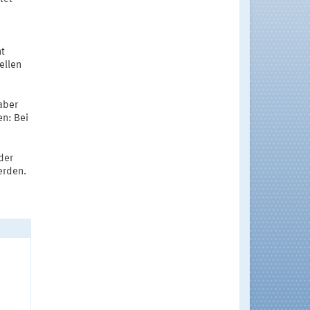
nt
ellen
aber
en: Bei
der
erden.