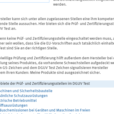
werden.
rsteller kann sich unter allen zugelassenen Stellen eine ihm kompete
nde Stelle aussuchen. Hier bieten sich die Prüf- und Zertifizierungsst
V Test an.
enn keine Prüf- und Zertifizierungsstelle eingeschaltet werden muss, 
her sein wollen, dass Sie die EU-Vorschriften auch tatsächlich einhalt
st sind Sie an der richtigen Stelle.
eiwillige Prüfung und Zertifizierung hilft außerdem dem Hersteller bei 
ilung seines Produktes, da vorhandene Schwachstellen aufgedeckt w
m GS-Zeichen und dem DGUV Test Zeichen signalisieren Hersteller
em ihren Kunden: Meine Produkte sind ausgezeichnet sicher.
biete der Prüf- und Zertifizierungsstellen im DGUV Test
chinen und Sicherheitsbauteile
sönliche Schutzausrüstungen
ktrische Betriebsmittel
iffsausrüstungen
äuschemissionen bei Geräten und Maschinen im Freien