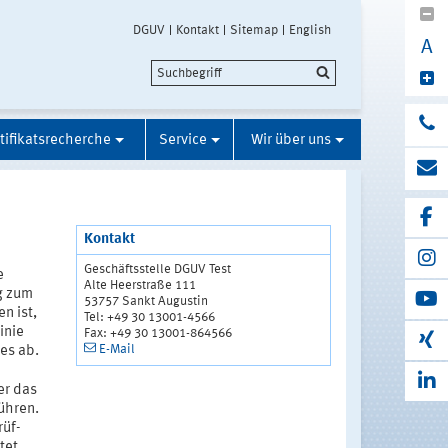
DGUV
Kontakt
Sitemap
English
A
tifikatsrecherche
Service
Wir über uns
Kontakt
Geschäftsstelle DGUV Test
e
Alte Heerstraße 111
g zum
53757 Sankt Augustin
n ist,
Tel: +49 30 13001-4566
inie
Fax: +49 30 13001-864566
E-Mail
es ab.
er das
ühren.
rüf-
tet