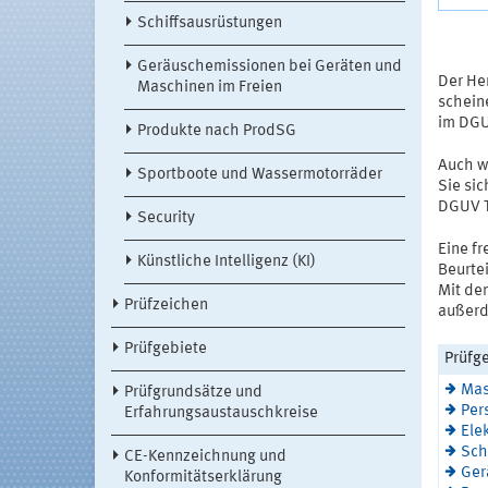
Schiffsausrüstungen
Geräuschemissionen bei Geräten und
Der He
Maschinen im Freien
scheine
im DGU
Produkte nach ProdSG
Auch w
Sportboote und Wassermotorräder
Sie sic
DGUV Te
Security
Eine fr
Künstliche Intelligenz (KI)
Beurte
Mit de
Prüfzeichen
außerd
Prüfgebiete
Prüfge
Mas
Prüfgrundsätze und
Per
Erfahrungsaustauschkreise
Ele
Sch
CE-Kennzeichnung und
Ger
Konformitätserklärung