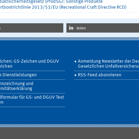
duktsicherheitsgesetz (ProdSG): Sonstige Produkte
rtbootrichtlinie 2013/53/EU (Recreational Craft Directive RCD)
n
teilen
eichen: GS-Zeichen und DGUV
Anmeldung Newsletter der De
eichen
Gesetzlichen Unfallversicher
 Dienstleistungen
RSS-Feed abonnieren
nnzeichnung und
mitätserklärung
lformular für GS- und DGUV Test
en