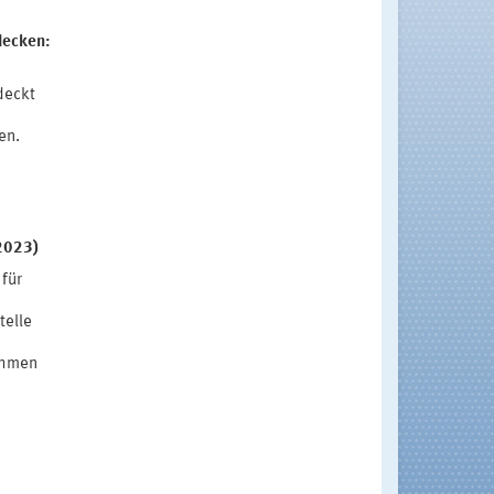
decken:
deckt
en.
.2023)
für
telle
ahmen