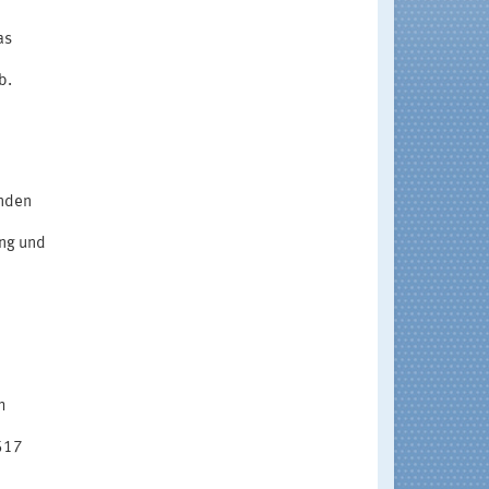
as
b.
enden
ung und
h
517