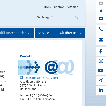
DGUV
Kontakt
Sitemap
A
tifikatsrecherche
Service
Wir über uns
Kontakt
ety
ng,
Geschäftsstelle DGUV Test
ndet am
Alte Heerstraße 111
ie
53757 Sankt Augustin
Deutschland
rld in
Tel.: +49 30 13001-4566
Fax: +49 30 13001-864566