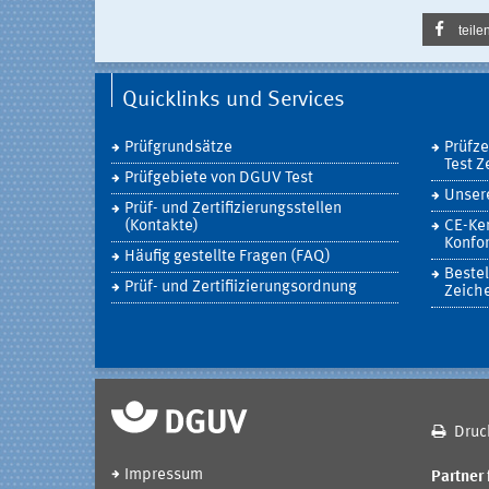
teile
Quicklinks und Services
Prüfgrundsätze
Prüfz
Test Z
Prüfgebiete von DGUV Test
Unsere
Prüf- und Zertifizierungsstellen
(Kontakte)
CE-Ke
Konfor
Häufig gestellte Fragen (FAQ)
Bestel
Prüf- und Zertifiizierungsordnung
Zeich
Druc
Impressum
Partner 