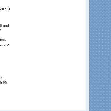
.2023)
it und
n
s
hen.
el pro
en.
h für