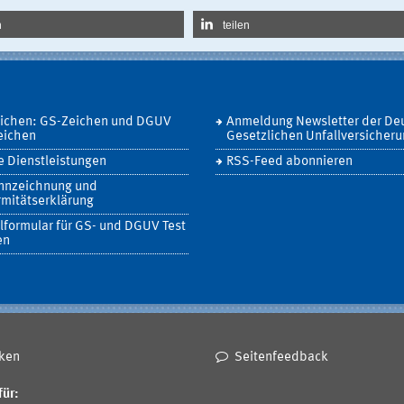
n
teilen
eichen: GS-Zeichen und DGUV
Anmeldung Newsletter der De
eichen
Gesetzlichen Unfallversicher
 Dienstleistungen
RSS-Feed abonnieren
nnzeichnung und
mitätserklärung
lformular für GS- und DGUV Test
en
ken
Seitenfeedback
für: