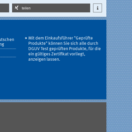
teilen
Mit dem Einkaufsführer "Geprüfte
utschen
Produkte" können Sie sich alle durch
ung
DGUV Test geprüften Produkte, für die
ein gültiges Zertifikat vorliegt,
anzeigen lassen.