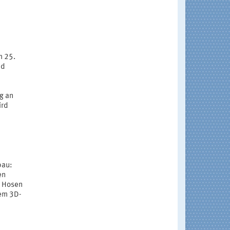
m 25.
nd
g an
ird
bau:
en
l Hosen
dem 3D-