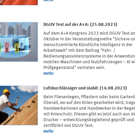
mehr
DGUV Test auf der A+A: (25.08.2023)
Auf dem A+A Kongress 2023 wird DGUV Test a
Oktober in der Veranstaltungsreihe "Sichere u
menschzentrierte Künstliche Intelligenz in der
Arbeitswelt" mit dem Beitrag "Fahr- /
Bedienungsassistenzsysteme in der Anwendun
mobilen Maschinen und Nutzfahrzeugen – KI w
Prüfgegenstand" vertreten sein.
mehr
Luftdurchlässiger und stabil: (14.08.2023)
Beim Fliesenlegen, Pflastern oder beim Garten
Überall, wo auf den Knien gearbeitet wird, trag
Handwerkerinnen und Handwerker in der Rege
mit Knieschutz. Diesen gibt es jetzt auch aus 
Drucker – entwicklungsbegleitend geprüft und
zertifiziert von DGUV Test.
mehr