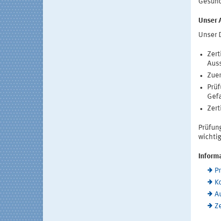
Gesund
Unser 
Unser 
Zert
Auss
Zuer
Prüf
Gefa
Zert
Prüfun
wichtig
Inform
P
K
A
Ze