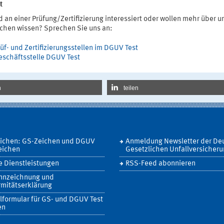
t
d an einer Prüfung/Zertifizierung interessiert oder wollen mehr über u
ichen wissen? Sprechen Sie uns an:
üf- und Zertifizierungsstellen im DGUV Test
eschäftsstelle DGUV Test
n
teilen
eichen: GS-Zeichen und DGUV
Anmeldung Newsletter der De
eichen
Gesetzlichen Unfallversicher
 Dienstleistungen
RSS-Feed abonnieren
nnzeichnung und
mitätserklärung
lformular für GS- und DGUV Test
en