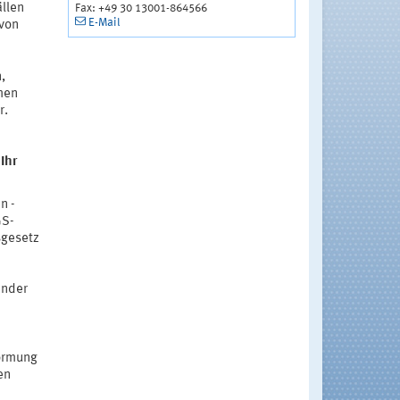
ällen
Fax: +49 30 13001-864566
E-Mail
 von
,
men
r.
Ihr
n -
GS-
sgesetz
ender
ormung
en