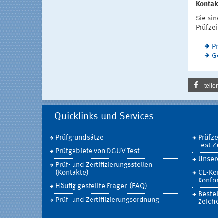
Kontak
Sie sin
Prüfze
Pr
G
teile
Quicklinks und Services
Prüfgrundsätze
Prüfz
Test Z
Prüfgebiete von DGUV Test
Unsere
Prüf- und Zertifizierungsstellen
(Kontakte)
CE-Ke
Konfor
Häufig gestellte Fragen (FAQ)
Bestel
Prüf- und Zertifiizierungsordnung
Zeich