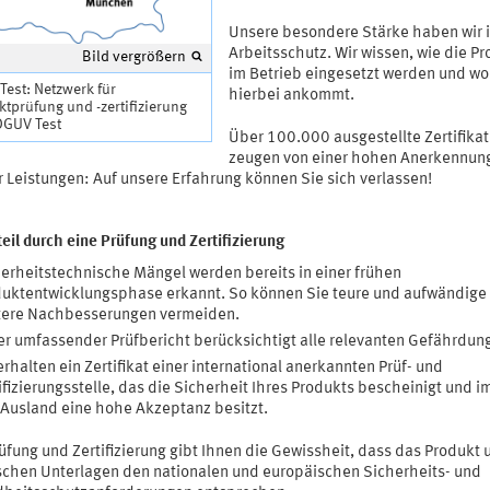
Unsere besondere Stärke haben wir 
Arbeitsschutz. Wir wissen, wie die P
Bild vergrößern
im Betrieb eingesetzt werden und wo
est: Netzwerk für
hierbei ankommt.
tprüfung und -zertifizierung
DGUV Test
Über 100.000 ausgestellte Zertifika
zeugen von einer hohen Anerkennun
r Leistungen: Auf unsere Erfahrung können Sie sich verlassen!
teil durch eine Prüfung und Zertifizierung
erheitstechnische Mängel werden bereits in einer frühen
uktentwicklungsphase erkannt. So können Sie teure und aufwändige
tere Nachbesserungen vermeiden.
r umfassender Prüfbericht berücksichtigt alle relevanten Gefährdun
erhalten ein Zertifikat einer international anerkannten Prüf- und
ifizierungsstelle, das die Sicherheit Ihres Produkts bescheinigt und im
Ausland eine hohe Akzeptanz besitzt.
üfung und Zertifizierung gibt Ihnen die Gewissheit, dass das Produkt 
schen Unterlagen den nationalen und europäischen Sicherheits- und