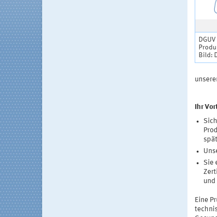
DGUV T
Produk
Bild: 
unsere
Ihr Vor
Sich
Prod
spä
Unse
Sie 
Zert
und 
Eine Pr
techni