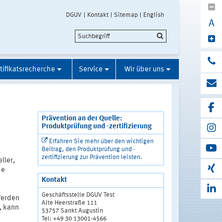
DGUV
Kontakt
Sitemap
English
A
tifikatsrecherche
Service
Wir über uns
Prävention an der Quelle:
Produktprüfung und -zertifizierung
Erfahren Sie mehr über den wichtigen
Beitrag, den Produktprüfung und -
zertifizierung zur Prävention leisten.
ller,
he
Kontakt
Geschäftsstelle DGUV Test
Werden
Alte Heerstraße 111
, kann
53757 Sankt Augustin
n
Tel: +49 30 13001-4566