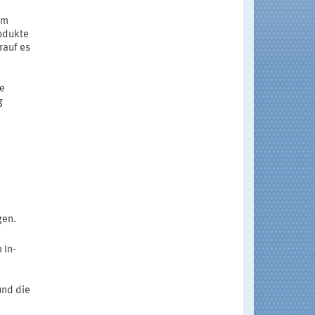
im
rodukte
rauf es
te
g
gen.
 In-
und die