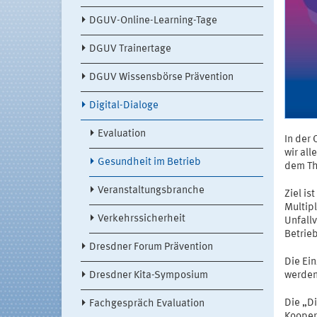
DGUV-Online-Learning-Tage
DGUV Trainertage
DGUV Wissensbörse Prävention
Digital-Dialoge
Evaluation
In der 
wir al
Gesundheit im Betrieb
dem Th
Veranstaltungsbranche
Ziel is
Multipl
Verkehrssicherheit
Unfall
Betrie
Dresdner Forum Prävention
Die Ei
Dresdner Kita-Symposium
werden
Die „D
Fachgespräch Evaluation
Kooper