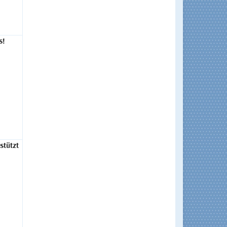
s!
stützt