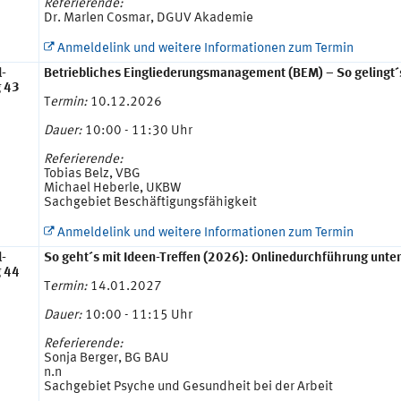
Referierende:
Dr. Marlen Cosmar, DGUV Akademie
Anmeldelink und weitere Informationen zum Termin
l-
Betriebliches Eingliederungsmanagement (BEM) – So gelingt´
g 43
T
ermin:
10.12.2026
Dauer:
10:00 - 11:30 Uhr
Referierende:
Tobias Belz, VBG
Michael Heberle, UKBW
Sachgebiet Beschäftigungsfähigkeit
Anmeldelink und weitere Informationen zum Termin
l-
So geht´s mit Ideen-Treffen (2026): Onlinedurchführung unter
g 44
T
ermin:
14.01.2027
Dauer:
10:00 - 11:15 Uhr
Referierende:
Sonja Berger, BG BAU
n.n
Sachgebiet Psyche und Gesundheit bei der Arbeit