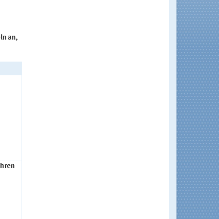
ln an,
ühren