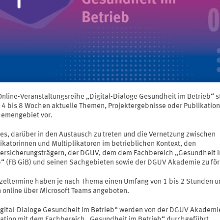
Online-Veranstaltungsreihe „Digital-Dialoge Gesundheit im Betrieb“ s
le 4 bis 8 Wochen aktuelle Themen, Projektergebnisse oder Publikatio
emengebiet vor.
t es, darüber in den Austausch zu treten und die Vernetzung zwischen
ikatorinnen und Multiplikatoren im betrieblichen Kontext, den
versicherungsträgern, der DGUV, dem dem Fachbereich „Gesundheit 
b“ (FB GiB) und seinen Sachgebieten sowie der DGUV Akademie zu för
nzeltermine haben je nach Thema einen Umfang von 1 bis 2 Stunden 
 online über Microsoft Teams angeboten.
igital-Dialoge Gesundheit im Betrieb“ werden von der DGUV Akademie
ation mit dem Fachbereich „Gesundheit im Betrieb“ durchgeführt.