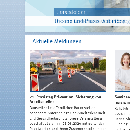
Campus
Praxisfelder
Großer Saal
Methodenvielfalt
Praxistransfer
Dresden
Ort des Lernens und der Bege
Theorie und Praxis verbinden
Tagungsambiente nach Wunsc
Wo Tagen zum Erlebnis wird
Arbeitswelten sicher und gesu
Kunst und Kultur in perfekter
Aktuelle Meldungen
21. Praxistag Prävention: Sicherung von
Seminar
Arbeitsstellen
Unsere B
Baustellen im öffentlichen Raum stellen
Rehabilit
besondere Anforderungen an Arbeitssicherheit
2026 sin
und Gesundheitsschutz. Diese Veranstaltung
finden S
beschäftigt sich am 28.08.2026 mit geltenden
Führung 
Regelwerken und ihrem Zusammenspiel in der
und Lern