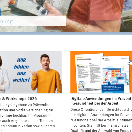
gnung
h
nd gestalten
 Harmonie
e & Workshops 2026
Digitale Anwendungen im Prävent
"Gesundheit bei der Arbeit"
ildungsangebote zu Prävention,
Diese Orientierungshilfe richtet sich 
ation und Sozialversicherung für
die digitale Anwendungen im Präven
d online buchbar. Im Programm
"Gesundheit bei der Arbeit" einführe
ie auch Angebote zu den Themen
möchten. Sie hilft beim Einschätzen 
und Kommunikation sowie Lehren
Qualität und der Auswahl von Produk
en.